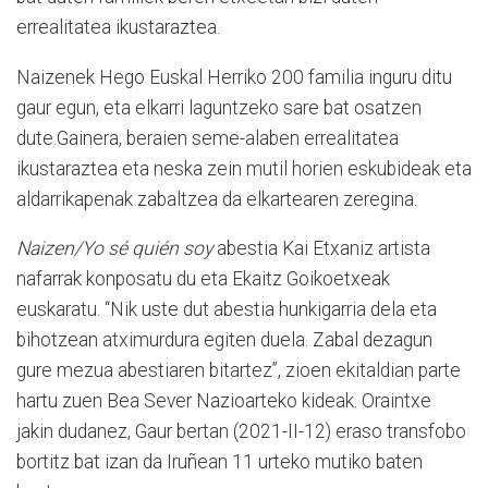
errealitatea ikustaraztea.
Naizenek Hego Euskal Herriko 200 familia inguru ditu
gaur egun, eta elkarri laguntzeko sare bat osatzen
dute.Gainera, beraien seme-alaben errealitatea
ikustaraztea eta neska zein mutil horien eskubideak eta
aldarrikapenak zabaltzea da elkartearen zeregina.
Naizen/Yo sé quién soy
abestia Kai Etxaniz artista
nafarrak konposatu du eta Ekaitz Goikoetxeak
euskaratu. “Nik uste dut abestia hunkigarria dela eta
bihotzean atximurdura egiten duela. Zabal dezagun
gure mezua abestiaren bitartez”, zioen ekitaldian
parte
hartu zuen Bea Sever Nazioarteko kideak.
Oraintxe
jakin dudanez, Gaur bertan (2021-II-12) eraso transfobo
bortitz bat izan da Iruñean 11 urteko mutiko baten