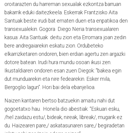
oroitarazten du harreman sexualak ezkontza barruan
bakarrik eduki daitezkeela. Eskerrak Frantzisko Aita
Santuak beste irudi bat ematen duen eta enpatikoa den
transexualekin. Gogora
Diego Neria transexualaren
kasua: Aita Santuak
deitu zion eta Erromara joan zedin
bere andregaiarekin eskatu zion. Ordubeteko
elkarrizketaren ondoren, bien erdian agertu zen argazki
dotore batean. Irudi hura mundu osoan ikusi zen.
Ikustaldiaren ondoren esan zuen Diegok: ”bakea egin
dut munduarekin eta nire fedearekin. Esker mila,
Bergoglio lagun”. Hori bai dela ebanjelioa.
Naizen kantaren bertso batzuekin amaitu nahi dut
gogoetatxo hau.
Honela dio abestiak: “Eskuari esku,
/hel zaidazu estu/, bideak, nireak, libreak/, mugarik ez
du. Haizearen pare,/ askatasunaren sare,/ begiradetan