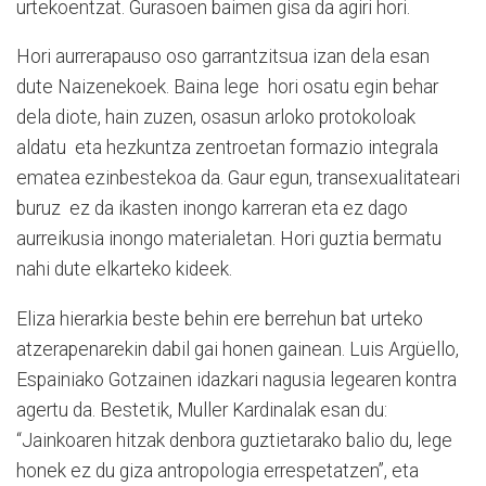
urtekoentzat. Gurasoen baimen gisa da agiri hori.
Hori aurrerapauso oso garrantzitsua izan dela esan
dute Naizenekoek. Baina lege
hori osatu egin behar
dela diote, hain zuzen, osasun arloko protokoloak
aldatu
eta hezkuntza zentroetan formazio integrala
ematea ezinbestekoa da. Gaur egun, transexualitateari
buruz
ez da ikasten inongo karreran eta ez dago
aurreikusia inongo materialetan. Hori guztia bermatu
nahi dute elkarteko kideek.
Eliza hierarkia beste behin ere berrehun bat urteko
atzerapenarekin
dabil gai honen gainean. Luis Argüello,
Espainiako Gotzainen idazkari nagusia legearen kontra
agertu da. Bestetik, Muller Kardinalak esan du:
“Jainkoaren hitzak denbora guztietarako balio du, lege
honek ez du giza antropologia errespetatzen”, eta