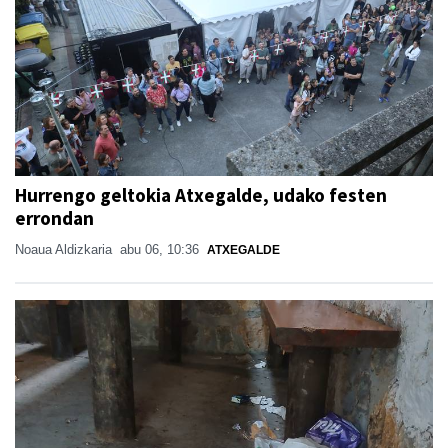
Hurrengo geltokia Atxegalde, udako festen
errondan
Noaua Aldizkaria
abu 06, 10:36
ATXEGALDE