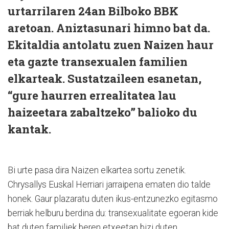
urtarrilaren 24an Bilboko BBK
aretoan. Aniztasunari himno bat da.
Ekitaldia antolatu zuen Naizen haur
eta gazte transexualen familien
elkarteak. Sustatzaileen esanetan,
“gure haurren errealitatea lau
haizeetara zabaltzeko” balioko du
kantak.
Bi urte pasa dira Naizen elkartea sortu zenetik.
Chrysallys Euskal Herriari jarraipena ematen dio talde
honek. Gaur plazaratu duten ikus-entzunezko egitasmo
berriak helburu berdina du: transexualitate egoeran kide
bat duten familiek beren etxeetan bizi duten