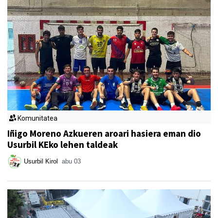
Komunitatea
Iñigo Moreno Azkueren aroari hasiera eman dio
Usurbil KEko lehen taldeak
Usurbil Kirol
abu 03