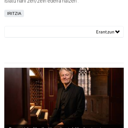
islatu nahi zen/zein ederra naizen”.
IRITZIA
Erantzun