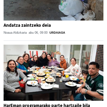
Andatza zaintzeko deia
Noaua Aldizkaria
abu 06, 09:00
URDAIAGA
HarEman programarako parte hartzaile bila