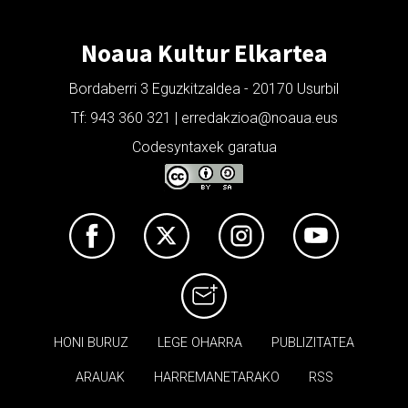
Noaua Kultur Elkartea
Bordaberri 3 Eguzkitzaldea - 20170 Usurbil
Tf: 943 360 321 | erredakzioa@noaua.eus
Codesyntaxek garatua
HONI BURUZ
LEGE OHARRA
PUBLIZITATEA
ARAUAK
HARREMANETARAKO
RSS