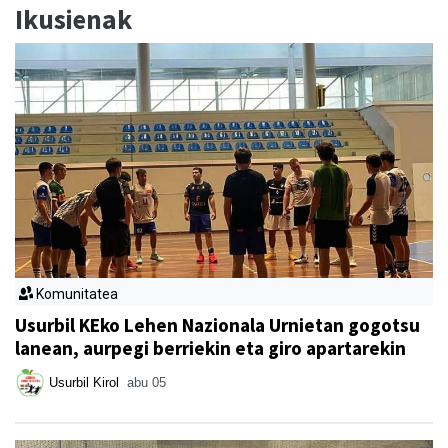
Ikusienak
Komunitatea
Usurbil KEko Lehen Nazionala Urnietan gogotsu
lanean, aurpegi berriekin eta giro apartarekin
Usurbil Kirol
abu 05