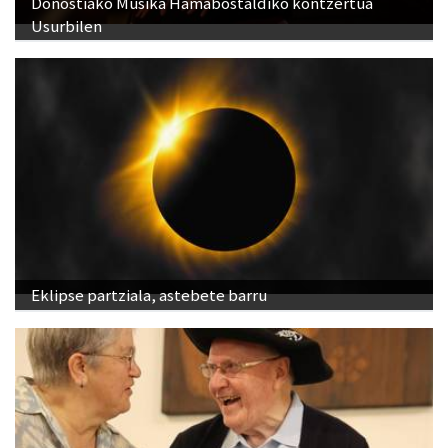
Donostiako Musika Hamabostaldiko kontzertua
Usurbilen
Eklipse partziala, astebete barru