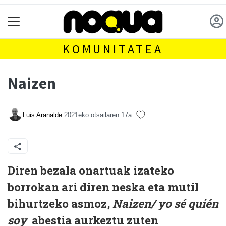
KOMUNITATEA
Naizen
Luis Aranalde
2021eko otsailaren 17a
D
iren bezala onartuak izateko
borrokan ari diren neska eta mutil
bihurtzeko asmoz,
Naizen/ yo sé quién
soy
abestia aurkeztu zuten