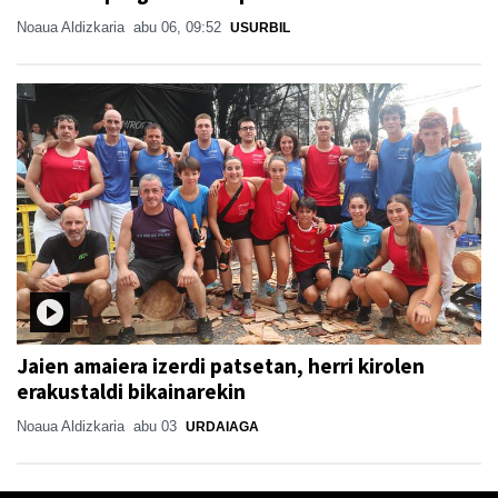
Noaua Aldizkaria
abu 06, 09:52
USURBIL
Jaien amaiera izerdi patsetan, herri kirolen
erakustaldi bikainarekin
Noaua Aldizkaria
abu 03
URDAIAGA