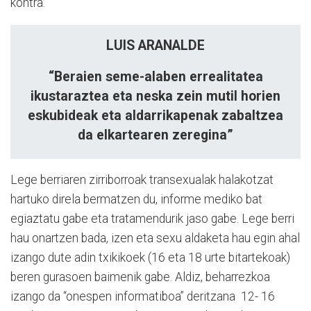
kontra.
LUIS ARANALDE
“Beraien seme-alaben
errealitatea
ikustaraztea
eta neska zein mutil horien
eskubideak eta aldarrikapenak zabaltzea
da elkartearen zeregina”
Lege berriaren zirriborroak transexualak halakotzat
hartuko direla bermatzen du, informe mediko bat
egiaztatu gabe eta tratamendurik jaso gabe. Lege berri
hau onartzen bada, izen eta sexu aldaketa hau egin ahal
izango dute adin txikikoek (16 eta 18 urte bitartekoak)
beren gurasoen baimenik gabe. Aldiz, beharrezkoa
izango da “onespen informatiboa” deritzana
12- 16