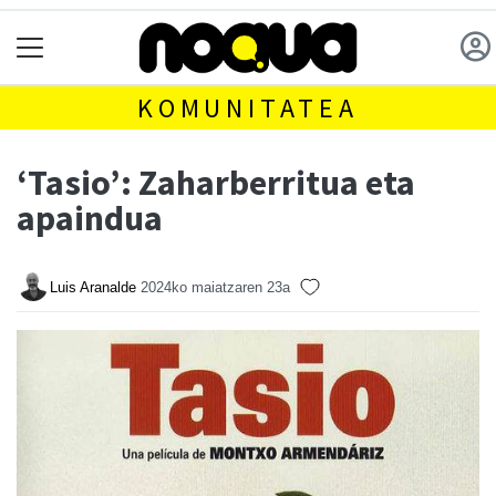
KOMUNITATEA
‘Tasio’: Zaharberritua eta
apaindua
Luis Aranalde
2024ko maiatzaren 23a