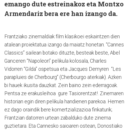
emango dute estreinakoz eta Montxo
Armendariz bera ere han izango da.
Frantziako zinemaldiak film klasikoei eskaintzen dien
atalean proiektatua izango da maiatz honetan. “Cannes
Classics” sailean botako dituzte, besteak beste, Abel
Ganceren “Napoleon” pelikula kolosala, Charles
Vidorren “Gilda” ospetsua eta Jacques Demyren
“Les
parapluies de Cherbourg” (Cherbourgo aterkiak). Azken
bi hauek ikusita dauzkat. Zein baino zein ederragoak.
Pentsa ze erakusleihoa
gure Tasiorentzat!. Zinemaren
historian egin diren pelikula handienen parekoa. Hemen
ez dago oraindik bere komertzializazioa finkaturik;
Frantzian datorren urtean zabalduko dute zinema
guztietara. Eta Cannesko saioaren ostean, Donostiako