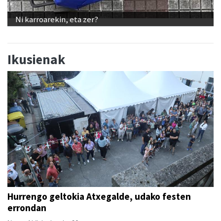
Ni karroarekin, eta zer?
Ikusienak
Hurrengo geltokia Atxegalde, udako festen
errondan