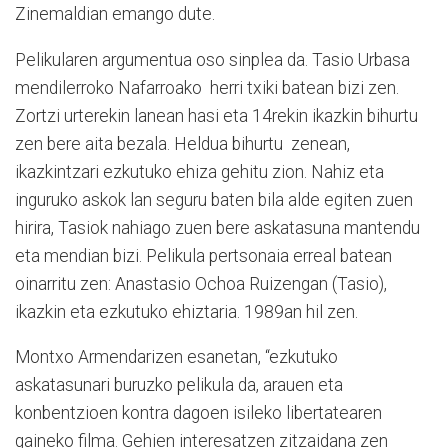
Zinemaldian emango dute.
Pelikularen argumentua oso sinplea da. Tasio Urbasa
mendilerroko Nafarroako
herri txiki batean bizi zen.
Zortzi urterekin lanean hasi eta 14rekin ikazkin bihurtu
zen bere aita bezala. Heldua bihurtu
zenean,
ikazkintzari ezkutuko ehiza gehitu zion. Nahiz eta
inguruko askok lan seguru baten bila alde egiten zuen
hirira, Tasiok nahiago zuen bere askatasuna mantendu
eta mendian bizi. Pelikula pertsonaia erreal batean
oinarritu zen: Anastasio Ochoa Ruizengan (Tasio),
ikazkin eta ezkutuko ehiztaria. 1989an hil zen.
Montxo Armendarizen esanetan, “ezkutuko
askatasunari buruzko pelikula da, arauen eta
konbentzioen kontra dagoen isileko libertatearen
gaineko filma. Gehien interesatzen zitzaidana zen