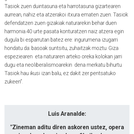
Tasiok zuen duintasuna eta harrotasuna gizartearen
aurrean, nahiz eta atzerakoi itxura ematen zuen. Tasiok
defendatzen zuen gizakiak naturarekin behar duen
harmonia.40 urte pasata konturatzen naiz atzera egin
dugula bi esparrutan batez ere: ingurumena izugarri
hondatu da: basoak suntsitu, zuhaitzak moztu. Giza
espeziearen
eta naturaren arteko oreka kolokan jarri
dugu eta neoliberalismoarekin
dena merkatu bihurtu.
Tasiok hau ikusi izan balu, ez dakit zer pentsatuko
zukeen”.
Luis Aranalde:
"Zineman aditu diren askoren ustez, opera