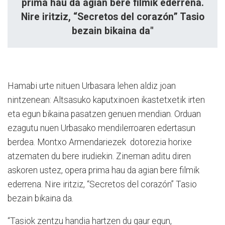
prima hau da agian bere filmik ederrena.
Nire iritziz, “Secretos del corazón” Tasio
bezain bikaina da"
Hamabi urte nituen Urbasara lehen aldiz joan
nintzenean: Altsasuko kaputxinoen ikastetxetik irten
eta egun bikaina pasatzen genuen mendian. Orduan
ezagutu nuen Urbasako mendilerroaren edertasun
berdea. Montxo Armendariezek
dotorezia horixe
atzematen du bere irudiekin. Zineman aditu diren
askoren ustez, opera prima hau da agian bere filmik
ederrena. Nire iritziz, “Secretos del corazón” Tasio
bezain bikaina da.
“Tasiok zentzu handia hartzen du gaur egun,