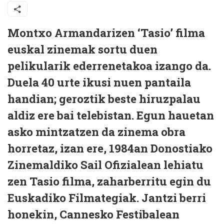
M
ontxo Armandarizen ‘Tasio’ filma
euskal zinemak sortu duen
pelikularik ederrenetakoa izango da.
Duela 40 urte ikusi nuen pantaila
handian; geroztik beste hiruzpalau
aldiz ere bai telebistan. Egun hauetan
asko mintzatzen da zinema obra
horretaz, izan ere, 1984an Donostiako
Zinemaldiko Sail Ofizialean lehiatu
zen Tasio filma, zaharberritu egin du
Euskadiko Filmategiak. Jantzi berri
honekin, Cannesko Festibalean