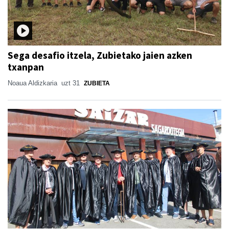
Sega desafio itzela, Zubietako jaien azken
txanpan
Noaua Aldizkaria
uzt 31
ZUBIETA