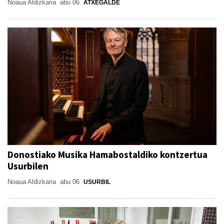
Noaua Aldizkaria
abu 06
ATXEGALDE
Donostiako Musika Hamabostaldiko kontzertua
Usurbilen
Noaua Aldizkaria
abu 06
USURBIL