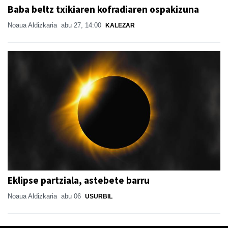
Baba beltz txikiaren kofradiaren ospakizuna
Noaua Aldizkaria
abu 27, 14:00
KALEZAR
Eklipse partziala, astebete barru
Noaua Aldizkaria
abu 06
USURBIL