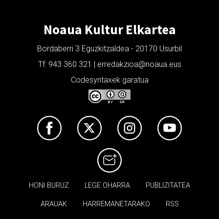
Noaua Kultur Elkartea
Bordaberri 3 Eguzkitzaldea - 20170 Usurbil
Tf: 943 360 321 | erredakzioa@noaua.eus
Codesyntaxek garatua
HONI BURUZ
LEGE OHARRA
PUBLIZITATEA
ARAUAK
HARREMANETARAKO
RSS