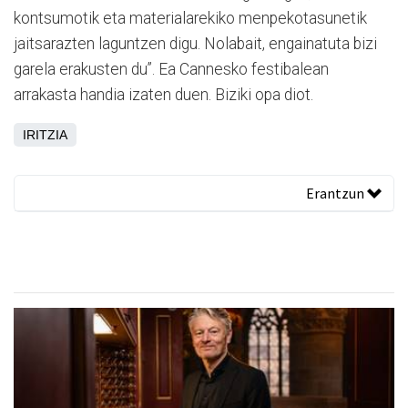
kontsumotik eta materialarekiko menpekotasunetik
jaitsarazten laguntzen digu. Nolabait, engainatuta bizi
garela erakusten du”. Ea Cannesko festibalean
arrakasta handia izaten duen. Biziki opa diot.
IRITZIA
Erantzun