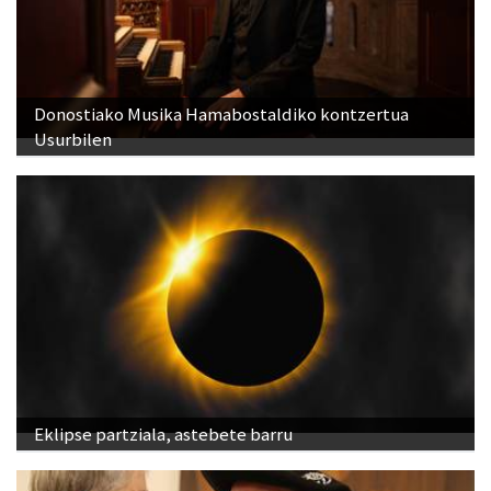
Donostiako Musika Hamabostaldiko kontzertua
Usurbilen
Eklipse partziala, astebete barru