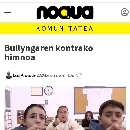
KOMUNITATEA
Bullyngaren kontrako
himnoa
Luis Aranalde
2026ko otsailaren 13a