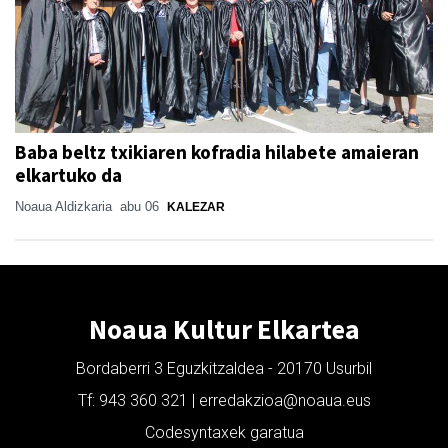
Baba beltz txikiaren kofradia hilabete amaieran
elkartuko da
Noaua Aldizkaria
abu 06
KALEZAR
Noaua Kultur Elkartea
Bordaberri 3 Eguzkitzaldea - 20170 Usurbil
Tf: 943 360 321 | erredakzioa@noaua.eus
Codesyntaxek garatua