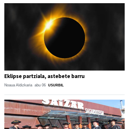
Eklipse partziala, astebete barru
Noaua Aldizkaria
abu 06
USURBIL