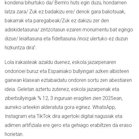
kondena bihurtuko da/ Berriro huts egin duzu, hondamen
latza zara/ Zuk ez badakizu ere/ denok gara baliotsuak,
bakarrak eta paregabeak/Zuk ez dakizu zer den
adiskidetasuna/ zintzotasun ezaren monumentu bat egingo
dizue/ leialtasuna eta fideltasuna /inoiz ulertuko ez duzun
hizkuntza dira”.
Lola irakasleak azaldu duenez, eskola jazarpenaren
ondorioei buruz eta Espainiako bullyingari azken albisteen
gainean klasean eztabaidatu ondoren sortu zen abestiaren
ideia. Geletan aztertu zutenez, eskola jazarpenak eta
ziberbullyingak % 12, 3 inguruan eragiten zien 2025ean,
aurreko urteekin alderatuta gora eginez. WhatsApp,
Instagram eta TikTok dira agertoki digital nagusiak eta
adimen artifiziala ere gero eta gehiago erabiltzen da eraso
horietan.