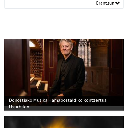
Erantzun
Donostiako Musika Hamabostaldiko kontzertua
Usurbilen