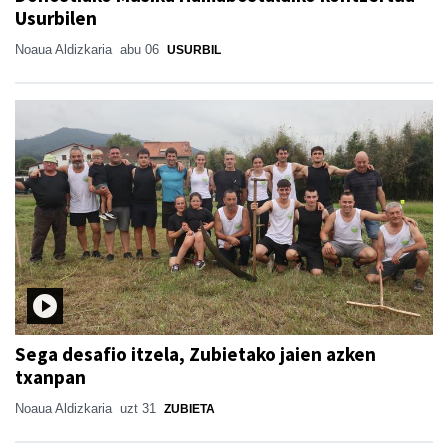
Usurbilen
Noaua Aldizkaria
abu 06
USURBIL
Sega desafio itzela, Zubietako jaien azken
txanpan
Noaua Aldizkaria
uzt 31
ZUBIETA