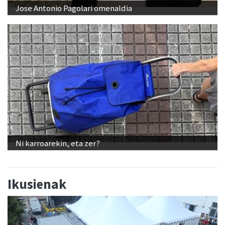
Jose Antonio Pagolari omenaldia
Ni karroarekin, eta zer?
Ikusienak