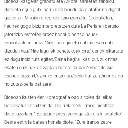
Bideoa ikasgelan grabatu eta Arkotel sareetan zabaldu
dute eta egun gutxi barru biral bihurtu da plataforma digital
guztietan. Milioika erreprodukzio izan ditu. Grabaketan,
haurrek gogo biziz interpretatzen dute La Perlaren bertsio
jatorrizko estrofen ordez honako bertso hauek
erasotzaileari jarriz : “Aizu, so egin eta entzun esan nahi
dizudan hau/ Nire lagunak benetakoak dira/ denok elkartuta
ez dugu inoiz huts egiten/Baina begira, ikasi dut, zuk nitaz
esaten duzunak ez zaidala batere axola/Zerbait itsusia
esango bazenit/ez nuke entzungo/perla bat zara/inor ez da
fio zutaz/perla bat zara”.
Bideoan ikusten den Koreografia oso sinplea da, elkar
besarkatuz amaitzen da. Haurrek mezu irmoa bidaltzen
diete jazarleei: “ Ez gaude prest zuen gaiztakeriak jasateko”.
Beste estrofa batean honela diote: “Zure tranpa zeure