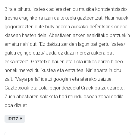
Birala bihurtu izateak adierazten du musika kontzientziazio
tresna eraginkorra izan daitekeela gazteentzat. Haur hauek
gogorarazten dute bullyingaren aurkako defentsarik onena
klasean hasten dela. Abestiaren azken esalditako batzuekin
amaitu nahi dut: “Ez dakizu zer den lagun bat gertu izatea/
galdu egingo duzu/ Jada ez duzu merezi aukera bat
eskaintzea”. Gaztetxo hauen eta Lola irakaslearen bideo
honek merezi du ikustea eta entzutea. Niri aparta iruditu
zait. “Vaya perla” idatzi googlen eta aterako zaizue.
Gaztetxoak eta Lola: bejondeizuela! Crack batzuk zarete!
Zuen abestiaren salaketa hori mundu osoan zabal dadila
opa dizuet.
IRITZIA