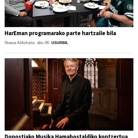
HarEman programarako parte hartzaile bila
Noaua Aldizkaria
abu 06
USURBIL
Donostiako Musika Hamabostaldiko kontzertua