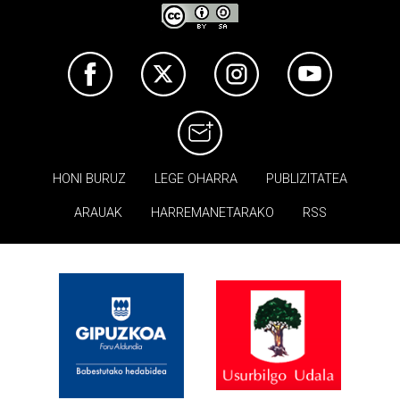
HONI BURUZ
LEGE OHARRA
PUBLIZITATEA
ARAUAK
HARREMANETARAKO
RSS