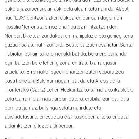
eskola-jazarpenarekin aski dela aldarrikatu nahi du. Abesti
hau “LUX” deritzon azken diskoaren barruan dago, non
Rosalia “terrorista emozional” batez mintzatzen den.
Nonbait bikotea izandakoaren manipulazio eta gehiegikeria
guztiak salatu nahi izan ditu. Beste batzuen esanetan Santa
Fabiolari eskainitako omenaldi bat da, bera ere banandu
egin baitzen bere lehen gizonaren tratu txarrak jasan
zituelako. Erromako legeek onartzen zuten separatzea
kasu horietan. Bals xarmagarri bat da eta Arcos de la
Fronterako (Cadiz) Lehen Hezkuntzako 5. mailako ikasleek,
Lola Garramiola maistrarekin batera, erabilia izan da, letra
berri bat jarriaz: bullyinga salatu nahi dute eta
adiskidetasuna, errespetua eta ikaskideen arteko enpatia
aldarrikatzen dituzte aldi berean.