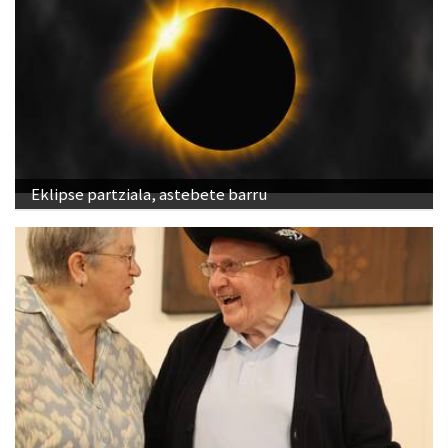
Eklipse partziala, astebete barru