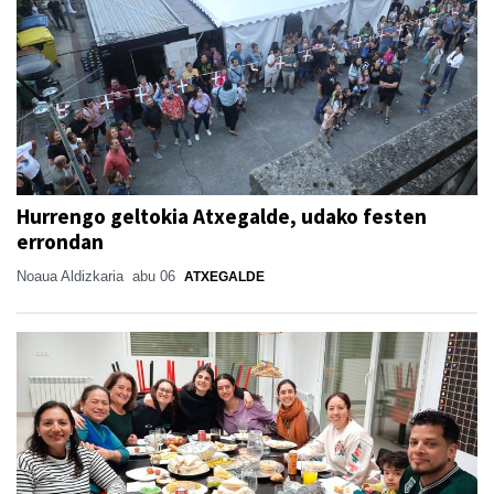
Hurrengo geltokia Atxegalde, udako festen
errondan
Noaua Aldizkaria
abu 06
ATXEGALDE