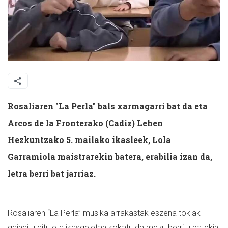
Rosalíaren "La Perla" bals xarmagarri bat da eta
Arcos de la Fronterako (Cadiz) Lehen
Hezkuntzako 5. mailako ikasleek, Lola
Garramiola maistrarekin batera, erabilia izan da,
letra berri bat jarriaz.
Rosaliaren “La Perla” musika arrakastak eszena tokiak
gainditu ditu eta ikasgeletan kokatu da mezu berritu batekin: