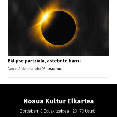
Eklipse partziala, astebete barru
Noaua Aldizkaria
abu 06
USURBIL
Noaua Kultur Elkartea
Bordaberri 3 Eguzkitzaldea - 20170 Usurbil