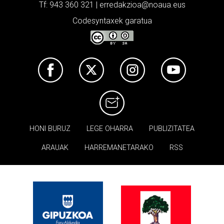
Tf: 943 360 321 | erredakzioa@noaua.eus
Codesyntaxek garatua
HONI BURUZ
LEGE OHARRA
PUBLIZITATEA
ARAUAK
HARREMANETARAKO
RSS