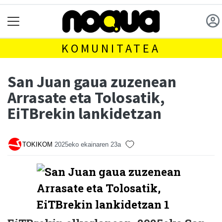
KOMUNITATEA
San Juan gaua zuzenean
Arrasate eta Tolosatik,
EiTBrekin lankidetzan
TOKIKOM
2025eko ekainaren 23a