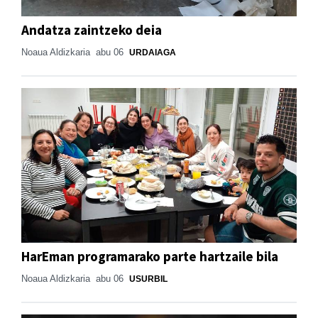
Andatza zaintzeko deia
Noaua Aldizkaria
abu 06
URDAIAGA
HarEman programarako parte hartzaile bila
Noaua Aldizkaria
abu 06
USURBIL