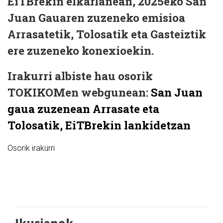
EiTBrekin elkarlanean, 2025eko San
Juan Gauaren zuzeneko emisioa
Arrasatetik, Tolosatik eta Gasteiztik
ere zuzeneko konexioekin.
Irakurri albiste hau osorik
TOKIKOMen webgunean:
San Juan
gaua zuzenean Arrasate eta
Tolosatik, EiTBrekin lankidetzan
Osorik irakurri