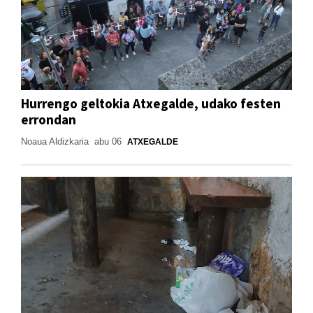
Hurrengo geltokia Atxegalde, udako festen
errondan
Noaua Aldizkaria
abu 06
ATXEGALDE