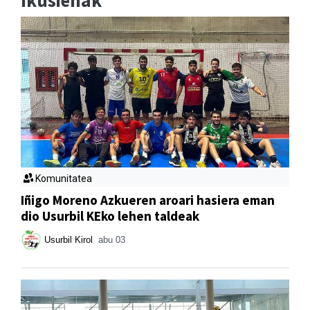
Ikusienak
Komunitatea
Iñigo Moreno Azkueren aroari hasiera eman
dio Usurbil KEko lehen taldeak
Usurbil Kirol
abu 03