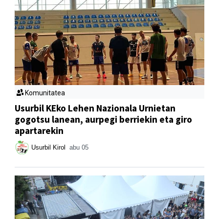
Komunitatea
Usurbil KEko Lehen Nazionala Urnietan
gogotsu lanean, aurpegi berriekin eta giro
apartarekin
Usurbil Kirol
abu 05