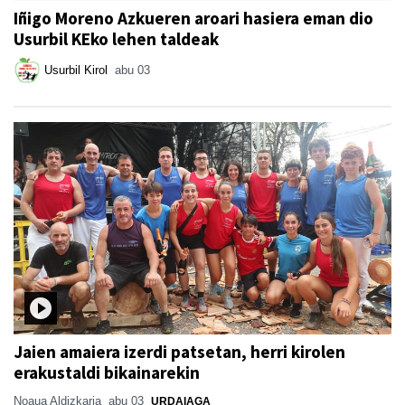
Iñigo Moreno Azkueren aroari hasiera eman dio
Usurbil KEko lehen taldeak
Usurbil Kirol
abu 03
Jaien amaiera izerdi patsetan, herri kirolen
erakustaldi bikainarekin
Noaua Aldizkaria
abu 03
URDAIAGA