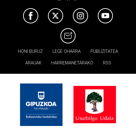
HONI BURUZ
LEGE OHARRA
PUBLIZITATEA
ARAUAK
HARREMANETARAKO
RSS