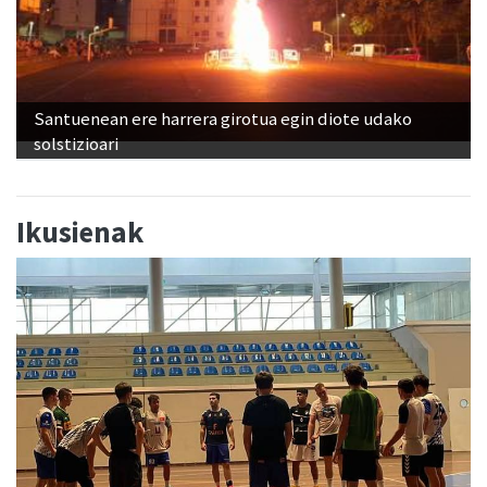
Santuenean ere harrera girotua egin diote udako
solstizioari
Ikusienak