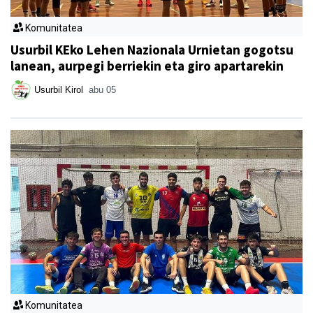
Komunitatea
Usurbil KEko Lehen Nazionala Urnietan gogotsu
lanean, aurpegi berriekin eta giro apartarekin
Usurbil Kirol
abu 05
Komunitatea