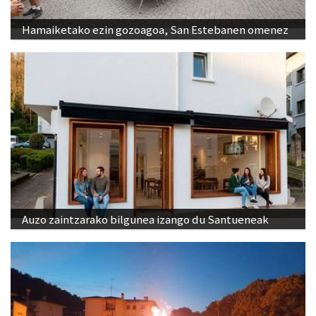
Hamaiketako ezin gozoagoa, San Estebanen omenez
Auzo zaintzarako bilgunea izango du Santueneak