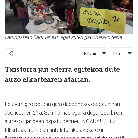
Larunbatean Santuenean egin zuten gabonetako festa.
Entzun
Itzuli
Txistorra jan ederra egitekoa dute
auzo elkartearen atarian.
Eguberri giro betean gara dagoeneko; ostegun hau,
abenduaren 21a, San Tomas eguna dugu. Usurbilen
aurreko igandean ospatu genuen, NOAUA! Kultur
Elkarteak frontoian antolatutako azokarekin.