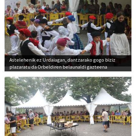
Astelehenik ez Urdaiagan, dantzarako gogo biziz
plazaratu da Orbeldiren belaunaldi gazteena