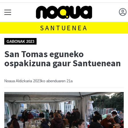
SANTUENEA
GABONAK 2023
San Tomas eguneko
ospakizuna gaur Santuenean
Noaua Aldizkaria
2023ko abenduaren 21a