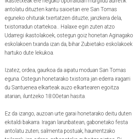
Ikastetxeak ere neguko oporraldian murgildu aurretik
antolatu dituzten kantu saioetan ere San Tomas
eguneko ohiturak txertatzen dituzte; janzkera dela,
txistorradun otartekoa... Halaxe egin zuten atzo
Udarregi ikastolakoek, ostegun goiz honetan Aginagako
eskolakoen txanda izan da, bihar Zubietako eskolakoek
hartuko dute lekukoa.
Izatez, ordea, gaurkoa da aipatu moduan San Tomas
eguna. Ostegun honetarako txistorra jan ederra iragarri
du Santuenea elkarteak auzo elkartearen egoitza
atarian, iluntzeko 18:00etan hasita.
Ez da izango, auzoan urte garai honetarako deitu duten
ekitaldi bakarra. Iragan larunbatean, gabonetako festa
antolatu zuten; salmenta postuak, haurrentzako