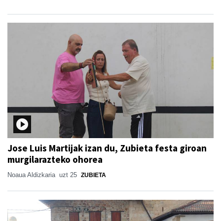
Jose Luis Martijak izan du, Zubieta festa giroan
murgilarazteko ohorea
Noaua Aldizkaria
uzt 25
ZUBIETA