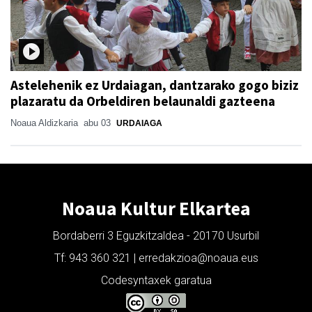
Astelehenik ez Urdaiagan, dantzarako gogo biziz
plazaratu da Orbeldiren belaunaldi gazteena
Noaua Aldizkaria
abu 03
URDAIAGA
Noaua Kultur Elkartea
Bordaberri 3 Eguzkitzaldea - 20170 Usurbil
Tf: 943 360 321 | erredakzioa@noaua.eus
Codesyntaxek garatua