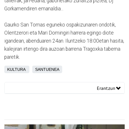
tailerrak, jan-edana, gabonetako zuhaitza piztea, Dj
Gorkamendiren emanaldia...
Gaurko San Tomas eguneko ospakizunaren ondotik,
Olentzerori eta Mari Domingiri harrera egingo diote
igandean, abenduaren 24an. Iluntzeko 18:00etan hasita,
kalejiran irtengo dira auzoan barrena Tragoxka taberna
paretik.
KULTURA
SANTUENEA
Erantzun