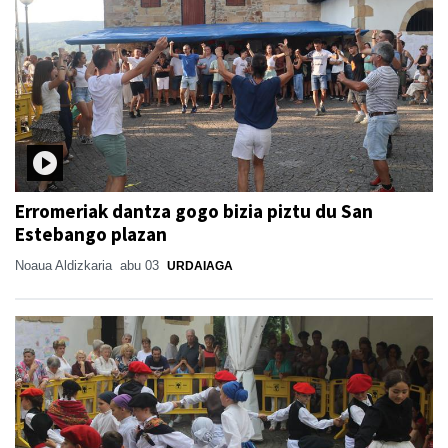
Erromeriak dantza gogo bizia piztu du San
Estebango plazan
Noaua Aldizkaria
abu 03
URDAIAGA