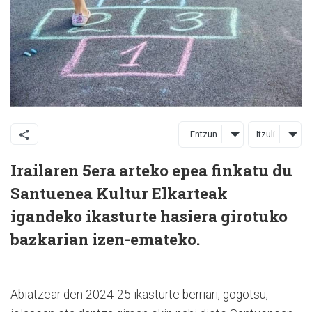
Entzun
Itzuli
Irailaren 5era arteko epea finkatu du
Santuenea Kultur Elkarteak
igandeko ikasturte hasiera girotuko
bazkarian izen-emateko.
Abiatzear den 2024-25 ikasturte berriari, gogotsu,