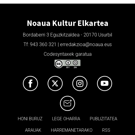
Noaua Kultur Elkartea
Bordaberri 3 Eguzkitzaldea - 20170 Usurbil
Tf: 943 360 321 | erredakzioa@noaua.eus
Codesyntaxek garatua
HONI BURUZ
LEGE OHARRA
PUBLIZITATEA
ARAUAK
HARREMANETARAKO
RSS