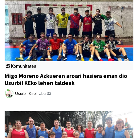
Komunitatea
Iñigo Moreno Azkueren aroari hasiera eman dio
Usurbil KEko lehen taldeak
Usurbil Kirol
abu 03