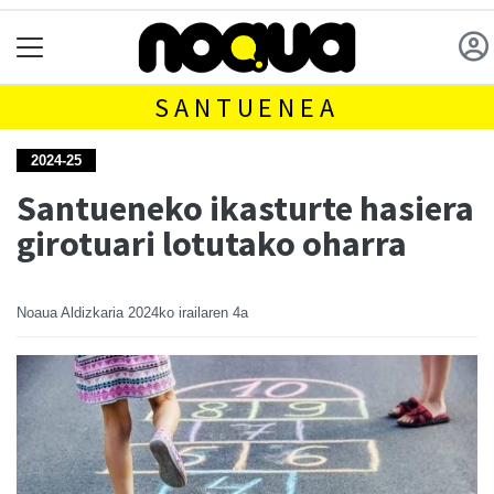
SANTUENEA
2024-25
Santueneko ikasturte hasiera
girotuari lotutako oharra
Noaua Aldizkaria
2024ko irailaren 4a