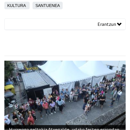
KULTURA
SANTUENEA
Erantzun
Hurrengo geltokia Atxegalde, udako festen errondan