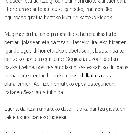
jolasean eta dantza giroan ekin nahi diote Santuenean.
Horretarako antolatu dute igandeko, irailaren 8ko
egunpasa girotua bertako kultur elkarteko kideek.
Mugimendu bizian egin nahi diote harrera ikasturte
berriari; jolasean eta dantzan. Hasteko, iraileko bigarren
igande eguerdi horretarako trebetasun jolasetan parte
hartzeko gonbita egin dute. Segidan, auzoan bertan
bazkaltzekoa; postrea antolakuntzak eskainiko du, baina
izena aurrez eman beharko da
usurbilkultura.eus
plataforman. Adi, izen-emateko epea ostegunean,
irailaren 5ean amaituko da.
Eguna, dantzan amaituko dute, Ttipika dantza gidatuen
talde usurbildarreko kideekin.