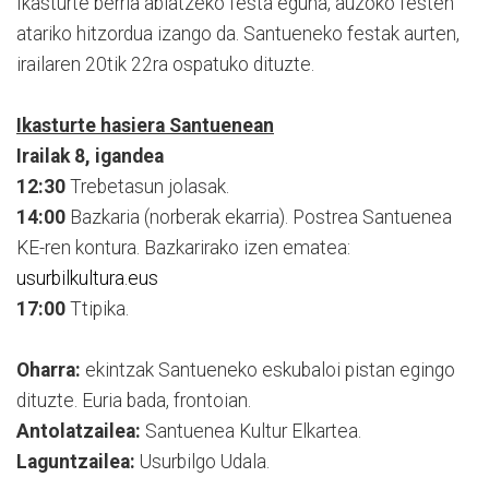
Ikasturte berria abiatzeko festa eguna, auzoko festen
atariko hitzordua izango da. Santueneko festak aurten,
irailaren 20tik 22ra ospatuko dituzte.
Ikasturte hasiera Santuenean
Irailak 8, igandea
12:30
Trebetasun jolasak.
14:00
Bazkaria (norberak ekarria). Postrea Santuenea
KE-ren kontura. Bazkarirako izen ematea:
usurbilkultura.eus
17:00
Ttipika.
Oharra:
ekintzak Santueneko eskubaloi pistan egingo
dituzte. Euria bada, frontoian.
Antolatzailea:
Santuenea Kultur Elkartea.
Laguntzailea:
Usurbilgo Udala.