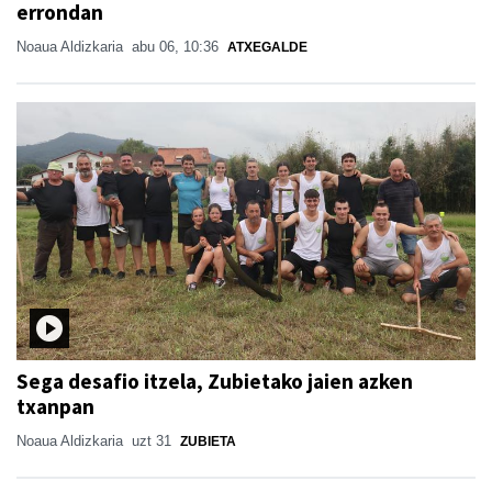
errondan
Noaua Aldizkaria
abu 06, 10:36
ATXEGALDE
Sega desafio itzela, Zubietako jaien azken
txanpan
Noaua Aldizkaria
uzt 31
ZUBIETA