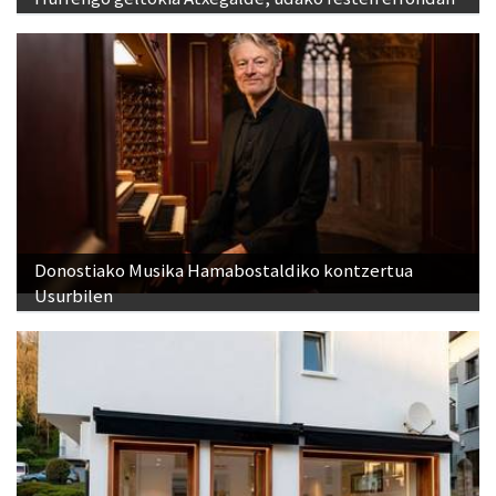
Donostiako Musika Hamabostaldiko kontzertua
Usurbilen