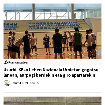
Komunitatea
Usurbil KEko Lehen Nazionala Urnietan gogotsu
lanean, aurpegi berriekin eta giro apartarekin
Usurbil Kirol
abu 05