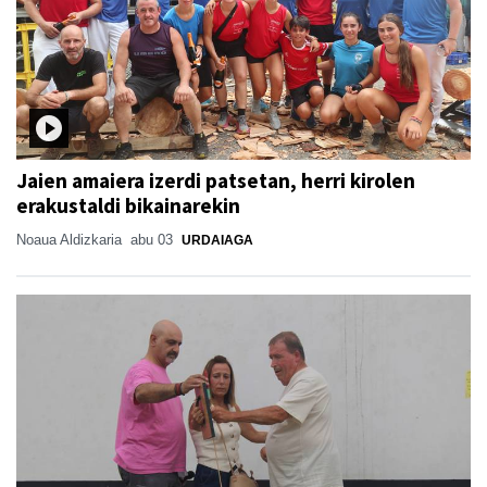
Jaien amaiera izerdi patsetan, herri kirolen
erakustaldi bikainarekin
Noaua Aldizkaria
abu 03
URDAIAGA