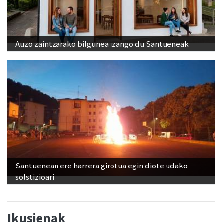
Auzo zaintzarako bilgunea izango du Santueneak
Santuenean ere harrera girotua egin diote udako
solstizioari
Ikusienak