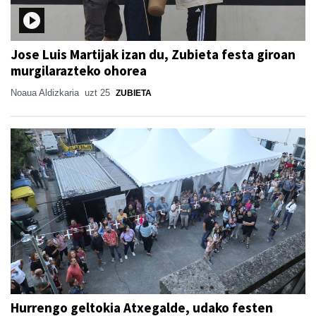
Jose Luis Martijak izan du, Zubieta festa giroan
murgilarazteko ohorea
Noaua Aldizkaria
uzt 25
ZUBIETA
Hurrengo geltokia Atxegalde, udako festen