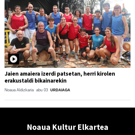
Jaien amaiera izerdi patsetan, herri kirolen
erakustaldi bikainarekin
Noaua Aldizkaria
abu 03
URDAIAGA
Noaua Kultur Elkartea