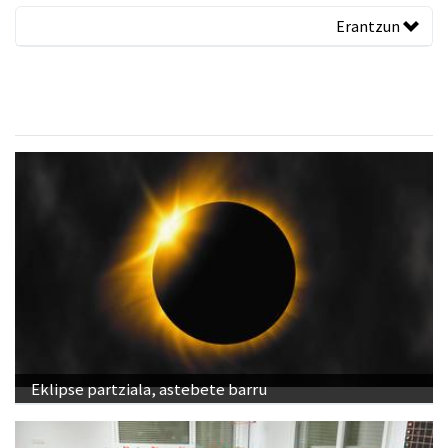
Erantzun
Eklipse partziala, astebete barru