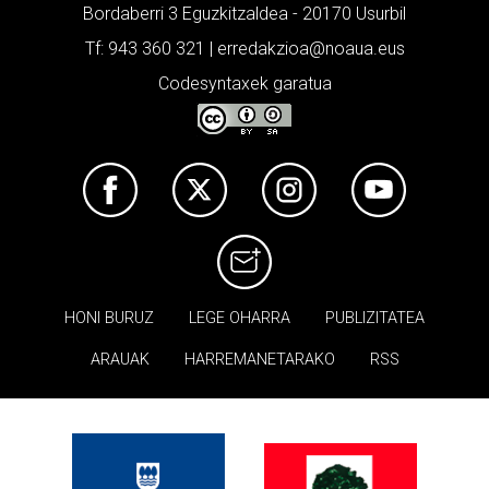
Bordaberri 3 Eguzkitzaldea - 20170 Usurbil
Tf: 943 360 321 | erredakzioa@noaua.eus
Codesyntaxek garatua
HONI BURUZ
LEGE OHARRA
PUBLIZITATEA
ARAUAK
HARREMANETARAKO
RSS