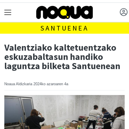
SANTUENEA
Valentziako kaltetuentzako
eskuzabaltasun handiko
laguntza bilketa Santuenean
Noaua Aldizkaria
2024ko azaroaren 4a