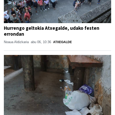
Hurrengo geltokia Atxegalde, udako festen
errondan
Noaua Aldizkaria
abu 06, 10:36
ATXEGALDE