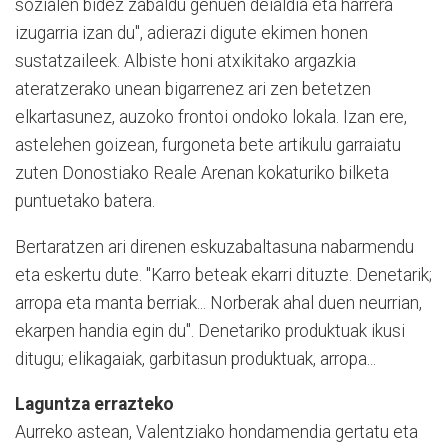
sozialen bidez zabaldu genuen deialdia eta harrera
izugarria izan du", adierazi digute ekimen honen
sustatzaileek. Albiste honi atxikitako argazkia
ateratzerako unean bigarrenez ari zen betetzen
elkartasunez, auzoko frontoi ondoko lokala. Izan ere,
astelehen goizean, furgoneta bete artikulu garraiatu
zuten Donostiako Reale Arenan kokaturiko bilketa
puntuetako batera.
Bertaratzen ari direnen eskuzabaltasuna nabarmendu
eta eskertu dute. "Karro beteak ekarri dituzte. Denetarik;
arropa eta manta berriak... Norberak ahal duen neurrian,
ekarpen handia egin du". Denetariko produktuak ikusi
ditugu; elikagaiak, garbitasun produktuak, arropa...
Laguntza errazteko
Aurreko astean, Valentziako hondamendia gertatu eta