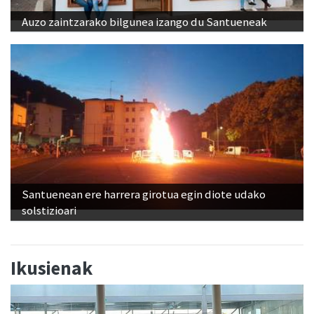
Auzo zaintzarako bilgunea izango du Santueneak
Santuenean ere harrera girotua egin diote udako
solstizioari
Ikusienak