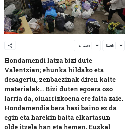
Entzun
Itzuli
Hondamendi latza bizi dute
Valentzian; ehunka hildako eta
desagertu, zenbaezinak diren kalte
materialak... Bizi duten egoera oso
larria da, oinarrizkoena ere falta zaie.
Hondamendia bera hasi baino ez da
egin eta harekin baita elkartasun
olde itzela han eta hemen, Euskal