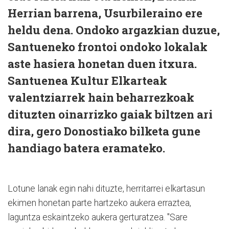
Herrian barrena, Usurbileraino ere
heldu dena. Ondoko argazkian duzue,
Santueneko frontoi ondoko lokalak
aste hasiera honetan duen itxura.
Santuenea Kultur Elkarteak
valentziarrek hain beharrezkoak
dituzten oinarrizko gaiak biltzen ari
dira, gero Donostiako bilketa gune
handiago batera eramateko.
Lotune lanak egin nahi dituzte, herritarrei elkartasun
ekimen honetan parte hartzeko aukera erraztea,
laguntza eskaintzeko aukera gerturatzea. "Sare