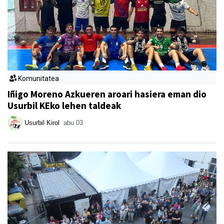
Komunitatea
Iñigo Moreno Azkueren aroari hasiera eman dio
Usurbil KEko lehen taldeak
Usurbil Kirol
abu 03