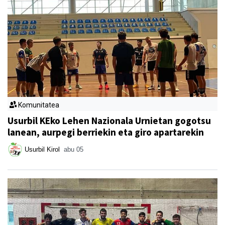
Komunitatea
Usurbil KEko Lehen Nazionala Urnietan gogotsu
lanean, aurpegi berriekin eta giro apartarekin
Usurbil Kirol
abu 05