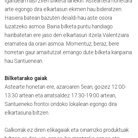
Igandean hasi ziren bilketa lanekin. Asteartera honetara
arte egongo dira elkartasun ekimen hau bideratzen.
Hasiera batean bazuten deialdi hau aste osora
luzatzeko asmoa. Baina bilketa puntu handiago
hainbatetan ere jaso den elkartasun itzela Valentziara
eramatea da orain asmoa. Momentuz, beraz, bere
horretan gaur amaitutzat emango dute bilketa kanpaina
hau Santuenean.
Bilketarako gaiak
Astearte honetan ere, azaroaren 5ean, goizez 12:00-
13:30 artean eta arratsaldez 17:30-19:00 artean,
Santueneko frontoi ondoko lokalean egongo dira
elkartasuna biltzen.
Galkorrak ez diren elikagaiak eta oinarrizko produktuak