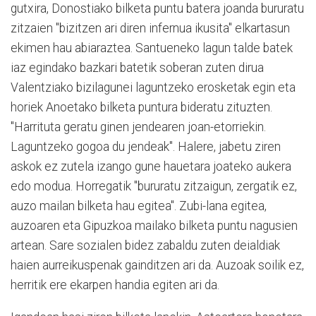
gutxira, Donostiako bilketa puntu batera joanda bururatu
zitzaien "bizitzen ari diren infernua ikusita" elkartasun
ekimen hau abiaraztea. Santueneko lagun talde batek
iaz egindako bazkari batetik soberan zuten dirua
Valentziako bizilagunei laguntzeko erosketak egin eta
horiek Anoetako bilketa puntura bideratu zituzten.
"Harrituta geratu ginen jendearen joan-etorriekin.
Laguntzeko gogoa du jendeak". Halere, jabetu ziren
askok ez zutela izango gune hauetara joateko aukera
edo modua. Horregatik "bururatu zitzaigun, zergatik ez,
auzo mailan bilketa hau egitea". Zubi-lana egitea,
auzoaren eta Gipuzkoa mailako bilketa puntu nagusien
artean. Sare sozialen bidez zabaldu zuten deialdiak
haien aurreikuspenak gainditzen ari da. Auzoak soilik ez,
herritik ere ekarpen handia egiten ari da.