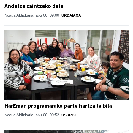
Andatza zaintzeko deia
Noaua Aldizkaria
abu 06, 09:00
URDAIAGA
HarEman programarako parte hartzaile bila
Noaua Aldizkaria
abu 06, 09:52
USURBIL