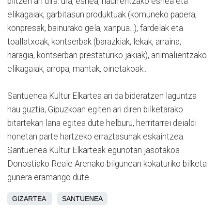
biltzen ari dira: ura, esnea, haurrentzako esnea eta
elikagaiak, garbitasun produktuak (komuneko papera,
konpresak, bainurako gela, xanpua...), fardelak eta
toallatxoak, kontserbak (barazkiak, lekak, arraina,
haragia, kontserban prestaturiko jakiak), animalientzako
elikagaiak, arropa, mantak, oinetakoak...
Santuenea Kultur Elkartea ari da bideratzen laguntza
hau guztia, Gipuzkoan egiten ari diren bilketarako
bitartekari lana egitea dute helburu, herritarrei deialdi
honetan parte hartzeko erraztasunak eskaintzea.
Santuenea Kultur Elkarteak egunotan jasotakoa
Donostiako Reale Arenako bilgunean kokaturiko bilketa
gunera eramango dute.
GIZARTEA
SANTUENEA