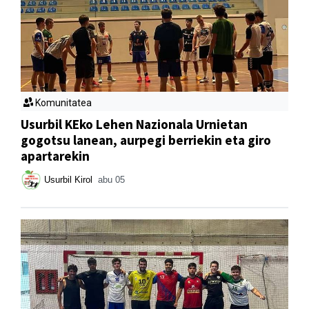
Komunitatea
Usurbil KEko Lehen Nazionala Urnietan
gogotsu lanean, aurpegi berriekin eta giro
apartarekin
Usurbil Kirol
abu 05