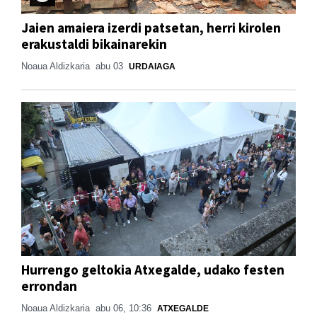
Jaien amaiera izerdi patsetan, herri kirolen
erakustaldi bikainarekin
Noaua Aldizkaria
abu 03
URDAIAGA
Hurrengo geltokia Atxegalde, udako festen
errondan
Noaua Aldizkaria
abu 06, 10:36
ATXEGALDE