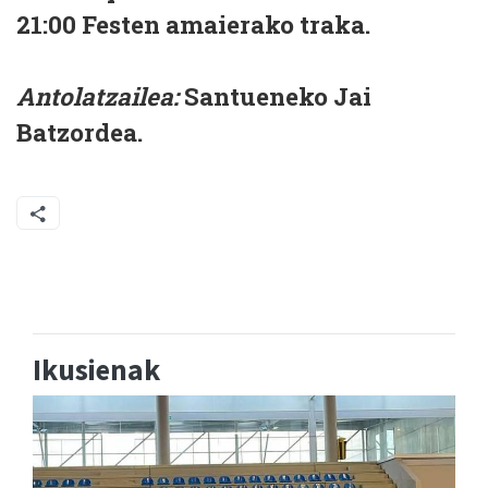
21:00
Festen amaierako traka.
Antolatzailea:
Santueneko Jai
Batzordea.
Ikusienak