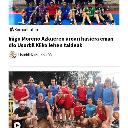
Komunitatea
Iñigo Moreno Azkueren aroari hasiera eman
dio Usurbil KEko lehen taldeak
Usurbil Kirol
abu 03