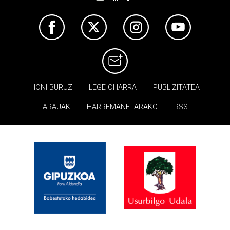
HONI BURUZ
LEGE OHARRA
PUBLIZITATEA
ARAUAK
HARREMANETARAKO
RSS