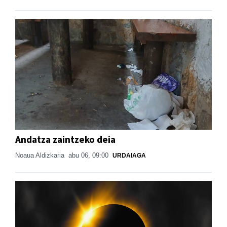
Andatza zaintzeko deia
Noaua Aldizkaria
abu 06, 09:00
URDAIAGA