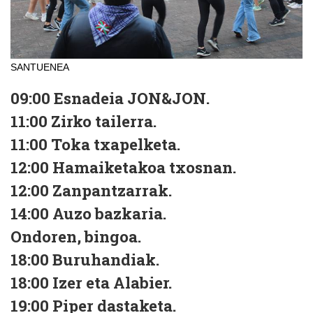
SANTUENEA
09:00
Esnadeia JON&JON.
11:00
Zirko tailerra.
11:00
Toka txapelketa.
12:00
Hamaiketakoa txosnan.
12:00
Zanpantzarrak.
14:00
Auzo bazkaria.
Ondoren,
bingoa.
18:00
Buruhandiak.
18:00
Izer eta Alabier.
19:00
Piper dastaketa.