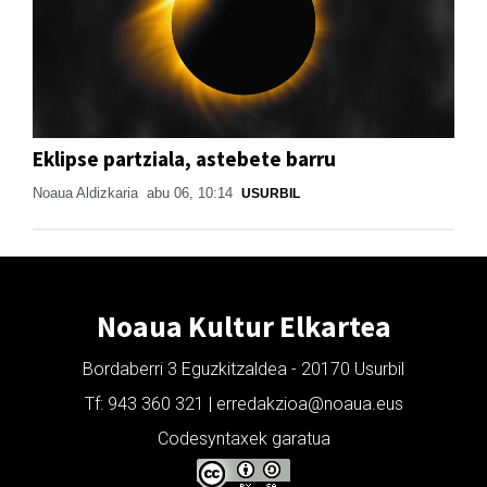
Eklipse partziala, astebete barru
Noaua Aldizkaria
abu 06, 10:14
USURBIL
Noaua Kultur Elkartea
Bordaberri 3 Eguzkitzaldea - 20170 Usurbil
Tf: 943 360 321 | erredakzioa@noaua.eus
Codesyntaxek garatua