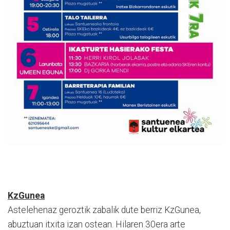
KzGunea
Astelehenaz geroztik zabalik dute berriz KzGunea,
abuztuan itxita izan ostean. Hilaren 30era arte