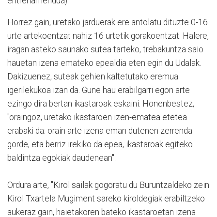
entrenamendua).
Horrez gain, uretako jarduerak ere antolatu dituzte 0-16
urte artekoentzat nahiz 16 urtetik gorakoentzat. Halere,
iragan asteko saunako sutea tarteko, trebakuntza saio
hauetan izena emateko epealdia eten egin du Udalak.
Dakizuenez, suteak gehien kaltetutako eremua
igerilekukoa izan da. Gune hau erabilgarri egon arte
ezingo dira bertan ikastaroak eskaini. Honenbestez,
"oraingoz, uretako ikastaroen izen-ematea etetea
erabaki da: orain arte izena eman dutenen zerrenda
gorde, eta berriz irekiko da epea, ikastaroak egiteko
baldintza egokiak daudenean".
Ordura arte, "Kirol sailak gogoratu du Buruntzaldeko zein
Kirol Txartela Mugiment sareko kiroldegiak erabiltzeko
aukeraz gain, haietakoren bateko ikastaroetan izena