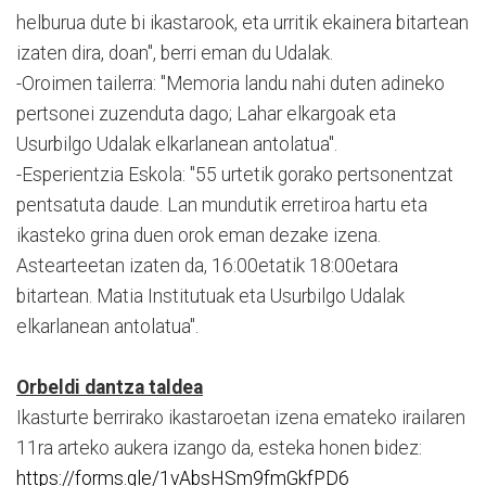
helburua dute bi ikastarook, eta urritik ekainera bitartean
izaten dira, doan", berri eman du Udalak.
-Oroimen tailerra: "Memoria landu nahi duten adineko
pertsonei zuzenduta dago; Lahar elkargoak eta
Usurbilgo Udalak elkarlanean antolatua".
-Esperientzia Eskola: "55 urtetik gorako pertsonentzat
pentsatuta daude. Lan mundutik erretiroa hartu eta
ikasteko grina duen orok eman dezake izena.
Astearteetan izaten da, 16:00etatik 18:00etara
bitartean. Matia Institutuak eta Usurbilgo Udalak
elkarlanean antolatua".
Orbeldi dantza taldea
Ikasturte berrirako ikastaroetan izena emateko irailaren
11ra arteko aukera izango da, esteka honen bidez:
https://forms.gle/1vAbsHSm9fmGkfPD6