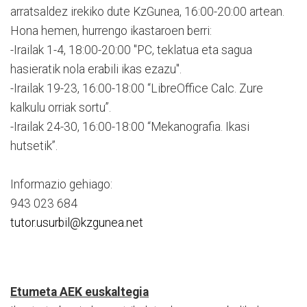
arratsaldez irekiko dute KzGunea, 16:00-20:00 artean.
Hona hemen, hurrengo ikastaroen berri:
-Irailak 1-4, 18:00-20:00 "PC, teklatua eta sagua
hasieratik nola erabili ikas ezazu".
-Irailak 19-23, 16:00-18:00 “LibreOffice Calc. Zure
kalkulu orriak sortu”.
-Irailak 24-30, 16:00-18:00 “Mekanografia. Ikasi
hutsetik”.
Informazio gehiago:
943 023 684
tutor.usurbil@kzgunea.net
Etumeta AEK euskaltegia