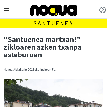
SANTUENEA
"Santuenea martxan!"
zikloaren azken txanpa
asteburuan
Noaua Aldizkaria
2025eko irailaren 5a