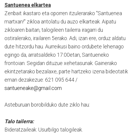
Santuenea elkartea
Zenbait ikastaro eta oporren itzulerarako "Santuenea
martxan!" zikloa antolatu du auzo elkarteak. Aipatu
zikloaren baitan, talogileen tailerra iragarri du
ostiralerako, irailaren 5erako. Adi, izan ere, orduz aldatu
dute hitzordu hau. Aurreikusi baino ordubete lehenago
egingo da, arratsaldeko 17:00etan, Santueneko
frontoian. Segidan dituzue xehetasunak. Gainerako
ekintzetarako bezalaxe, parte hartzeko izena bideotatik
eman dezakezue: 621 095 644 /
santueneake@gmail.com
Asteburuan borobilduko dute ziklo hau:
Talo tailerra:
Bideratzaileak: Usurbilgo talogileak.