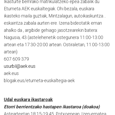
Ikasturte berrirako matrikulatzeko epea zabalik du
Etumeta AEK euskaltegiak. Ohi bezala, euskara
ikasteko maila guztiak, Mintzalagun, autoikaskuntza…
eskaintza zabala aurten ere. Izena bideotatik eman
ahalko da , argibide gehiago jasotzearekin batera:
Nagusia, 43 (astelehenetik ostegunera 11:00-13:00
artean eta 17:30-20:00 artean. Ostiraletan, 11:00-13:00
artean)
607 609 379
usurbil@aek.eus
aek.eus
blogak.eus/etumeta-euskaltegia-aek
Udal euskara ikastaroak
Etorri berrientzako hastapen ikastaroa (doakoa)
Astearteetan 18:15-19:45, Potxoenean. Izen-ematea