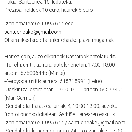
Tokia: Santuenea 16, ludoteka.
Prezioa: helduek 10 euro, haurrek 6 euro.
Izen-ematea: 621 095 644 edo
santueneake@gmail.com
Oharra: ikastaro eta tailerretarako plaza mugatuak.
Horrez gain, auzo elkarteak ikastarook antolatu ditu:
-Tai-chi: urritik aurrera, astelehenetan, 17:00-18:00
artean. 675006445 (Maribi).
-Aeroyoga: urritik aurrera. 615715991 (Leire).
-Joskintza: ostiraletan, 17:00-19:00 artean. 695774951
(Mari Carmen).
-Sendabelar baratzea: urriak, 4, 10:00-13:00, auzoko
frontoi ondoko lokalean, Garbiñe Larrearen eskutik.
Izen-ematea: 621 095 644 / santueneake@gmail.com
-Sendabelar koadernoa, urriak 24 eta azaroak 7, 17:30-