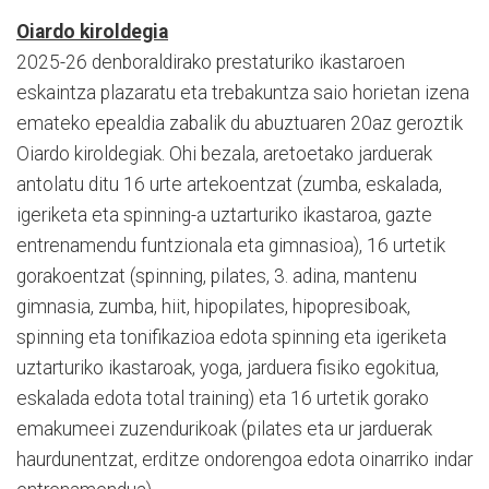
Oiardo kiroldegia
2025-26 denboraldirako prestaturiko ikastaroen
eskaintza plazaratu eta trebakuntza saio horietan izena
emateko epealdia zabalik du abuztuaren 20az geroztik
Oiardo kiroldegiak. Ohi bezala, aretoetako jarduerak
antolatu ditu 16 urte artekoentzat (zumba, eskalada,
igeriketa eta spinning-a uztarturiko ikastaroa, gazte
entrenamendu funtzionala eta gimnasioa), 16 urtetik
gorakoentzat (spinning, pilates, 3. adina, mantenu
gimnasia, zumba, hiit, hipopilates, hipopresiboak,
spinning eta tonifikazioa edota spinning eta igeriketa
uztarturiko ikastaroak, yoga, jarduera fisiko egokitua,
eskalada edota total training) eta 16 urtetik gorako
emakumeei zuzendurikoak (pilates eta ur jarduerak
haurdunentzat, erditze ondorengoa edota oinarriko indar