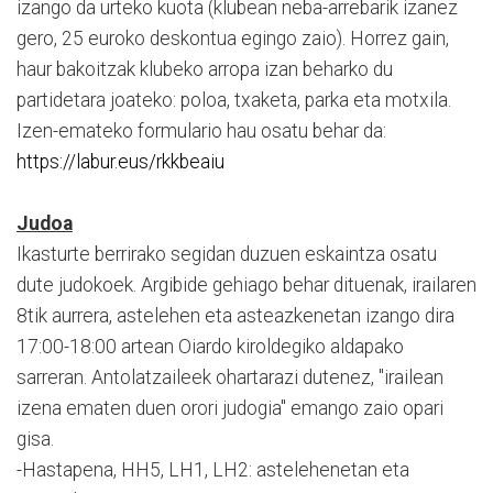
izango da urteko kuota (klubean neba-arrebarik izanez
gero, 25 euroko deskontua egingo zaio). Horrez gain,
haur bakoitzak klubeko arropa izan beharko du
partidetara joateko: poloa, txaketa, parka eta motxila.
Izen-emateko formulario hau osatu behar da:
https://labur.eus/rkkbeaiu
Judoa
Ikasturte berrirako segidan duzuen eskaintza osatu
dute judokoek. Argibide gehiago behar dituenak, irailaren
8tik aurrera, astelehen eta asteazkenetan izango dira
17:00-18:00 artean Oiardo kiroldegiko aldapako
sarreran. Antolatzaileek ohartarazi dutenez, "irailean
izena ematen duen orori judogia" emango zaio opari
gisa.
-Hastapena, HH5, LH1, LH2: astelehenetan eta