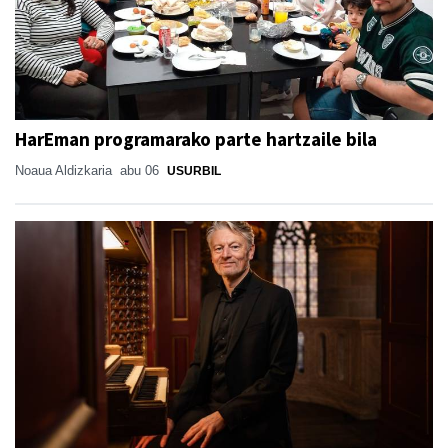
HarEman programarako parte hartzaile bila
Noaua Aldizkaria
abu 06
USURBIL