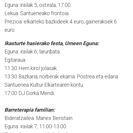
Eguna: irailak 5, ostirala, 17:00.
Lekua: Santueneako frontoia.
Prezioa: elkarteko bazkideek 4 euro, gainerakoek 6
euro.
Ikasturte hasierako festa, Umeen Eguna:
Eguna: irailak 6, larunbata.
Egitaraua:
11:30 Herri kirol jolasak.
13:30 Bazkaria, norberak ekarria. Postrea eta edaria
Santuenea Kultur Elkartearen kontu.
17:00 DJ Gorka Mendi.
Barreterapia familian:
Bideratzailea: Manex Beristain.
Eguna: irailak 7, 11:00-13:00.