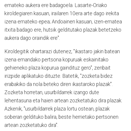
emateko aukera ere badagoela. Lasarte-Oriako
kiroldegiaren kasuan, irailaren 10era arte dago irekita
izena emateko epea; Andoainen kasuan, izen-ematea
itxita badago ere, hutsik gelditutako plazak betetzeko
aukera dago oraindik ere".
Kiroldegitik ohartarazi dutenez, "ikastaro jakin batean
izena emandako pertsona kopuruak eskainitako
gehieneko plaza kopurua gaindituz gero", zenbait
irizpide aplikatuko dituzte. Batetik, "zozketa bidez
erabakiko da nola beteko diren ikastaroko plazak".
Zozketa horretan, usurbildarrek izango dute
lehentasuna eta haien artean zozketatuko dira plazak.
Azkenik, "usurbildarrek plaza lortu ostean, plazak
soberan geldituko balira, beste herrietako pertsonen
artean zozketatuko dira".