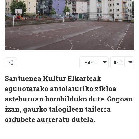
Entzun
Itzuli
Santuenea Kultur Elkarteak
egunotarako antolaturiko zikloa
asteburuan borobilduko dute. Gogoan
izan, gaurko talogileen tailerra
ordubete aurreratu dutela.