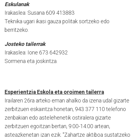
Eskulanak
Irakaslea: Susana 609 413883
Teknika ugari ikasi gauza politak sortzeko edo
berritzeko.
Josteko tailerrak
Irakaslea: Ione 673 642932
Sormena eta joskintza.
Esperientzia Eskola eta oroimen tailerra
Irailaren 26ra arteko eman ahalko da izena udal gizarte
zerbitzuen eskaintza honetan, 943 377 110 telefono
zenbakian edo astelehenetik ostiralera gizarte
zerbitzuen egoitzan bertan, 9:00-14:00 artean,
asteazkenetan izan ezik. "Zahartze aktiboa sustatzeko