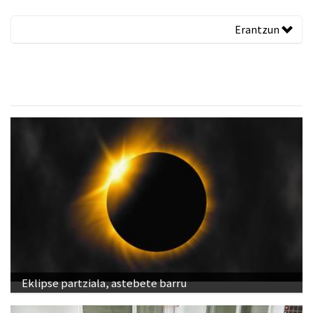
Erantzun
Eklipse partziala, astebete barru