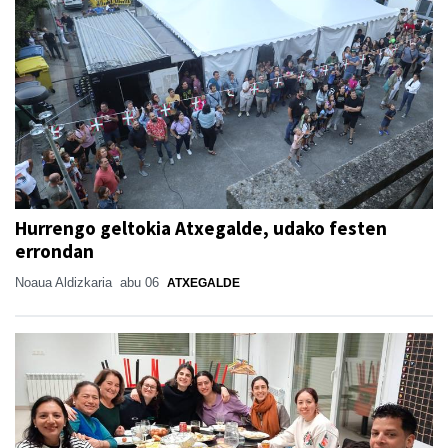
Hurrengo geltokia Atxegalde, udako festen
errondan
Noaua Aldizkaria
abu 06
ATXEGALDE