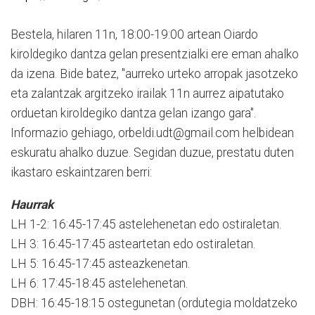
Bestela, hilaren 11n, 18:00-19:00 artean Oiardo
kiroldegiko dantza gelan presentzialki ere eman ahalko
da izena. Bide batez, "aurreko urteko arropak jasotzeko
eta zalantzak argitzeko irailak 11n aurrez aipatutako
orduetan kiroldegiko dantza gelan izango gara".
Informazio gehiago, orbeldi.udt@gmail.com helbidean
eskuratu ahalko duzue. Segidan duzue, prestatu duten
ikastaro eskaintzaren berri:
Haurrak
LH 1-2: 16:45-17:45 astelehenetan edo ostiraletan.
LH 3: 16:45-17:45 asteartetan edo ostiraletan.
LH 5: 16:45-17:45 asteazkenetan.
LH 6: 17:45-18:45 astelehenetan.
DBH: 16:45-18:15 ostegunetan (ordutegia moldatzeko