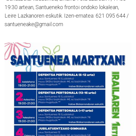
19:30 artean, Santueneko frontoi ondoko lokalean,
Leire Lazkanoren eskutik. Izen-ematea: 621 095 644 /
santueneake@gmail.com