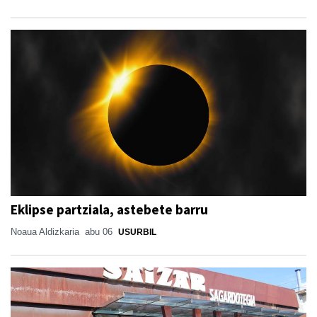
Eklipse partziala, astebete barru
Noaua Aldizkaria
abu 06
USURBIL