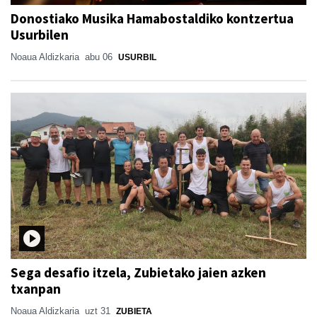
Donostiako Musika Hamabostaldiko kontzertua
Usurbilen
Noaua Aldizkaria
abu 06
USURBIL
Sega desafio itzela, Zubietako jaien azken
txanpan
Noaua Aldizkaria
uzt 31
ZUBIETA