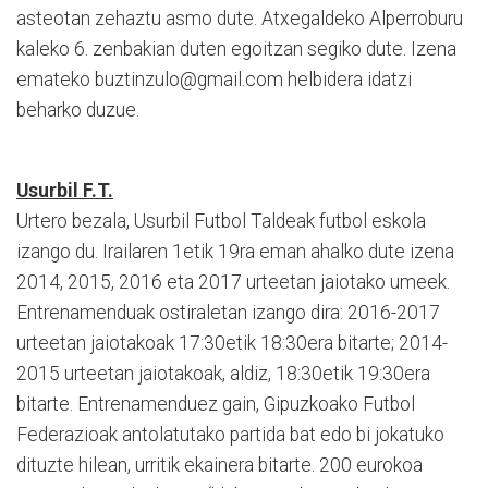
asteotan zehaztu asmo dute. Atxegaldeko Alperroburu
kaleko 6. zenbakian duten egoitzan segiko dute. Izena
emateko buztinzulo@gmail.com helbidera idatzi
beharko duzue.
Usurbil F.T.
Urtero bezala, Usurbil Futbol Taldeak futbol eskola
izango du. Irailaren 1etik 19ra eman ahalko dute izena
2014, 2015, 2016 eta 2017 urteetan jaiotako umeek.
Entrenamenduak ostiraletan izango dira: 2016-2017
urteetan jaiotakoak 17:30etik 18:30era bitarte; 2014-
2015 urteetan jaiotakoak, aldiz, 18:30etik 19:30era
bitarte. Entrenamenduez gain, Gipuzkoako Futbol
Federazioak antolatutako partida bat edo bi jokatuko
dituzte hilean, urritik ekainera bitarte. 200 eurokoa