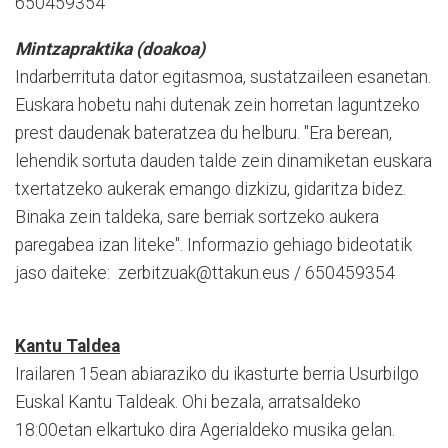
650459354
Mintzapraktika (doakoa)
Indarberrituta dator egitasmoa, sustatzaileen esanetan.
Euskara hobetu nahi dutenak zein horretan laguntzeko
prest daudenak bateratzea du helburu. "Era berean,
lehendik sortuta dauden talde zein dinamiketan euskara
txertatzeko aukerak emango dizkizu, gidaritza bidez.
Binaka zein taldeka, sare berriak sortzeko aukera
paregabea izan liteke". Informazio gehiago bideotatik
jaso daiteke: zerbitzuak@ttakun.eus / 650459354
Kantu Taldea
Irailaren 15ean abiaraziko du ikasturte berria Usurbilgo
Euskal Kantu Taldeak. Ohi bezala, arratsaldeko
18:00etan elkartuko dira Agerialdeko musika gelan.