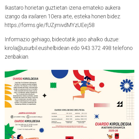
Ikastaro horietan guztietan izena emateko aukera
izango da irailaren 10era arte, esteka honen bidez:
https://forms.gle/fUZjmivdMYzUEej58
Informazio gehiago, bideotatik jaso ahalko duzue:
kirola@usurbil.eushelbidean edo 943 372 498 telefono
zenbakian.