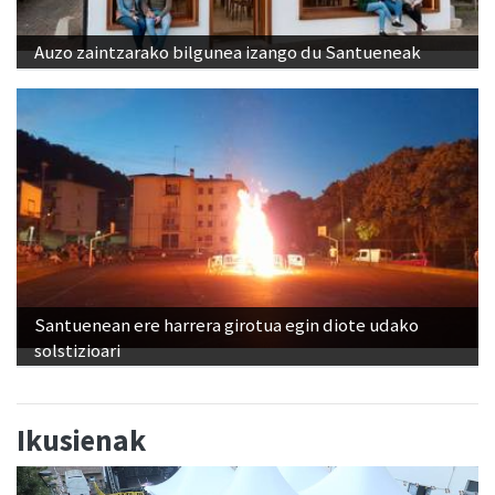
Auzo zaintzarako bilgunea izango du Santueneak
Santuenean ere harrera girotua egin diote udako
solstizioari
Ikusienak