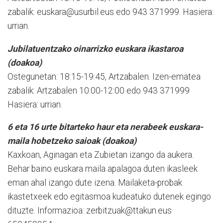
zabalik: euskara@usurbil.eus edo 943 371999. Hasiera:
urrian.
Jubilatuentzako oinarrizko euskara ikastaroa
(doakoa)
Ostegunetan: 18:15-19:45, Artzabalen. Izen-ematea
zabalik: Artzabalen 10:00-12:00 edo 943 371999
Hasiera: urrian.
6 eta 16 urte bitarteko haur eta nerabeek euskara-
maila hobetzeko saioak (doakoa)
Kaxkoan, Aginagan eta Zubietan izango da aukera.
Behar baino euskara maila apalagoa duten ikasleek
eman ahal izango dute izena. Mailaketa-probak
ikastetxeek edo egitasmoa kudeatuko dutenek egingo
dituzte. Informazioa: zerbitzuak@ttakun.eus