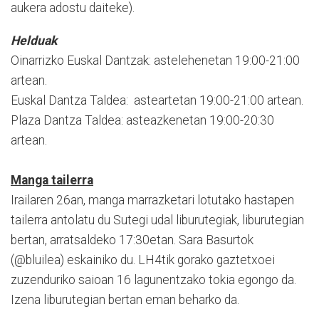
aukera adostu daiteke).
Helduak
Oinarrizko Euskal Dantzak: astelehenetan 19:00-21:00
artean.
Euskal Dantza Taldea: asteartetan 19:00-21:00 artean.
Plaza Dantza Taldea: asteazkenetan 19:00-20:30
artean.
Manga tailerra
Irailaren 26an, manga marrazketari lotutako hastapen
tailerra antolatu du Sutegi udal liburutegiak, liburutegian
bertan, arratsaldeko 17:30etan. Sara Basurtok
(@bluilea) eskainiko du. LH4tik gorako gaztetxoei
zuzenduriko saioan 16 lagunentzako tokia egongo da.
Izena liburutegian bertan eman beharko da.