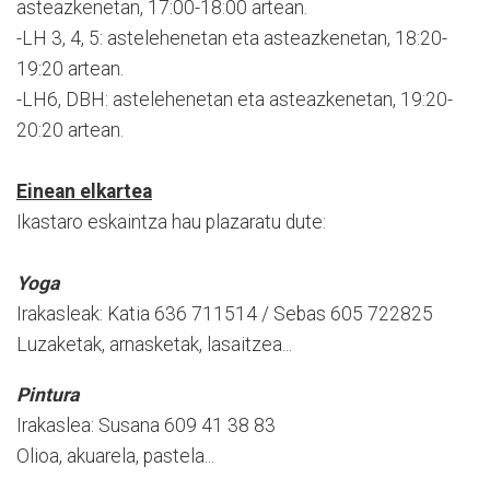
asteazkenetan, 17:00-18:00 artean.
-LH 3, 4, 5: astelehenetan eta asteazkenetan, 18:20-
19:20 artean.
-LH6, DBH: astelehenetan eta asteazkenetan, 19:20-
20:20 artean.
Einean elkartea
Ikastaro eskaintza hau plazaratu dute:
Yoga
Irakasleak: Katia 636 711514 / Sebas 605 722825
Luzaketak, arnasketak, lasaitzea...
Pintura
Irakaslea: Susana 609 41 38 83
Olioa, akuarela, pastela...