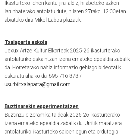
Ikasturteko lehen kantu-jira, aldiz, hilabeteko azken
larunbaterako antolatu dute, hilaren 27rako. 12:00etan
abiatuko dira Mikel Laboa plazatik.
Txalaparta eskola
Jexux Artze Kultur Elkarteak 2025-26 ikasturterako
antolaturiko eskaintzan izena emateko epealdia zabalik
da. Horretarako nahiz informazio gehiago bideotatik
eskuratu ahalko da: 695 716 878 /
usurbiltxalaparta@gmail.com
Buztinarekin esperimentatzen
Buztinzulo zeramika taldeak 2025-26 ikasturterako
izena emateko epealdia zabalik du. Urritik maiatzera
antolaturiko ikasturteko saioen egun eta ordutegia