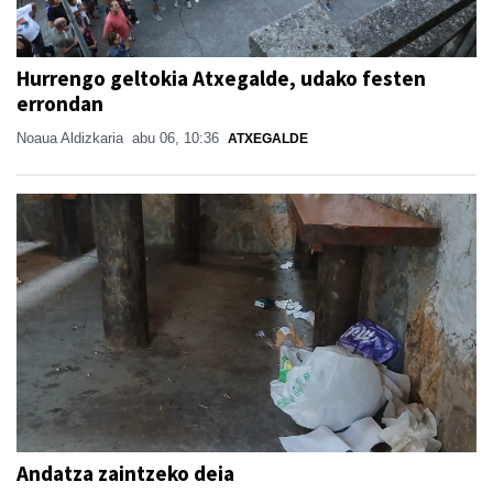
Hurrengo geltokia Atxegalde, udako festen
errondan
Noaua Aldizkaria
abu 06, 10:36
ATXEGALDE
Andatza zaintzeko deia