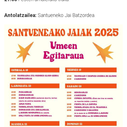
Antolatzailea:
Santueneko Jai Batzordea.