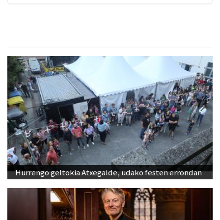
Hurrengo geltokia Atxegalde, udako festen errondan