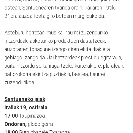
ostean, Santuenearen txanda orain. Irailaren 19tik
21era auzoa festa giro betean murgilduko da.
Asteburu horretan, musika, haurrei zuzenduriko
hitzorduak, askotariko produktuen dastatzeak,
auzotarren topagune izango diren ekitaldiak eta
gehiago izango da. Jai batzordeak prest du egitaraua,
baita hitzordu sorta iragartzeko kartelak ere, pluralean;
bat orokorra ekintza guztiekin, bestea, haurrei
zuzendurikoa.
Santueneko jaiak
Irailak 19, ostirala
17:00
Txupinazoa.
Ondoren,
globo gerra.
18:00
Burrunbazale Txaranga.