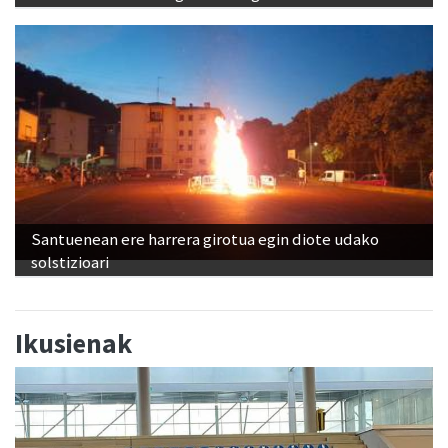
Santuenean ere harrera girotua egin diote udako
solstizioari
Ikusienak