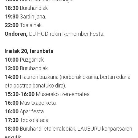
18:30
Buruhandiak.
19:30
Sardin jana.
22:00
Txalainak.
Ondoren,
DJ HODIrekin Remember Festa.
Irailak 20, larunbata
10:00
Puzgarriak.
13:00
Buruhandiak.
14:00
Haurren bazkaria (norberak ekarria, bertan edaria
eta postrea banatuko dira).
15:30-16:00
Muserako izen-ematea.
16:00
Mus txapelketa.
16:00
Apar festa.
17:30
Txokolatada.
18:00
Buruhandi eta erraldoiak, LAUBURU konpartsaren
eskutik.