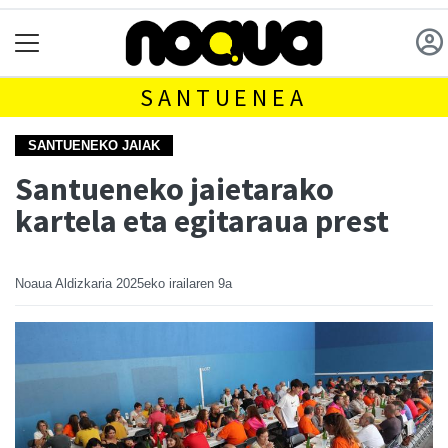
SANTUENEA
SANTUENEKO JAIAK
Santueneko jaietarako
kartela eta egitaraua prest
Noaua Aldizkaria
2025eko irailaren 9a