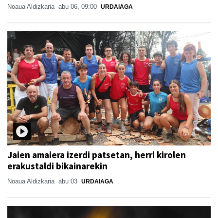
Noaua Aldizkaria
abu 06, 09:00
URDAIAGA
Jaien amaiera izerdi patsetan, herri kirolen
erakustaldi bikainarekin
Noaua Aldizkaria
abu 03
URDAIAGA