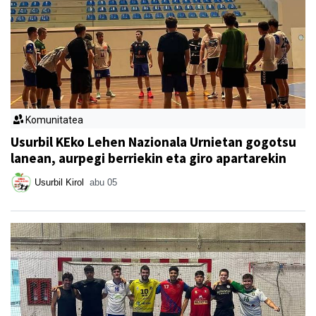
Komunitatea
Usurbil KEko Lehen Nazionala Urnietan gogotsu
lanean, aurpegi berriekin eta giro apartarekin
Usurbil Kirol
abu 05