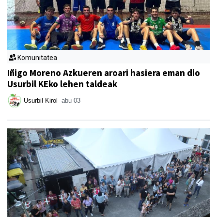
Komunitatea
Iñigo Moreno Azkueren aroari hasiera eman dio
Usurbil KEko lehen taldeak
Usurbil Kirol
abu 03