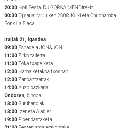
20:00
Holi Festa, DJ GORKA MENDIrekin.
00:30
Dj gaua: Mr Luken 2008, Kiliki eta Chuchamba
Fönk La Flaca.
Irailak 21, igandea
09:00
Esnadeia JON&JON.
11:00
Zirko tailerra.
11:00
Toka txapelketa.
12:00
Hamaiketakoa txosnan.
12:00
Zanpantzarrak.
14:00
Auzo bazkaria.
Ondoren,
bingoa.
18:00
Buruhandiak.
18:00
Izer eta Alabier.
19:00
Piper dastaketa.
21:00
Festen amaierako traka.