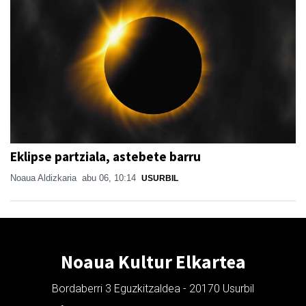
Eklipse partziala, astebete barru
Noaua Aldizkaria
abu 06, 10:14
USURBIL
Noaua Kultur Elkartea
Bordaberri 3 Eguzkitzaldea - 20170 Usurbil