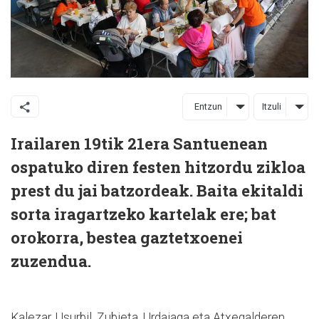
Entzun
Itzuli
Irailaren 19tik 21era Santuenean
ospatuko diren festen hitzordu zikloa
prest du jai batzordeak. Baita ekitaldi
sorta iragartzeko kartelak ere; bat
orokorra, bestea gaztetxoenei
zuzendua.
Kalezar, Usurbil, Zubieta, Urdaiaga eta Atxegalderen