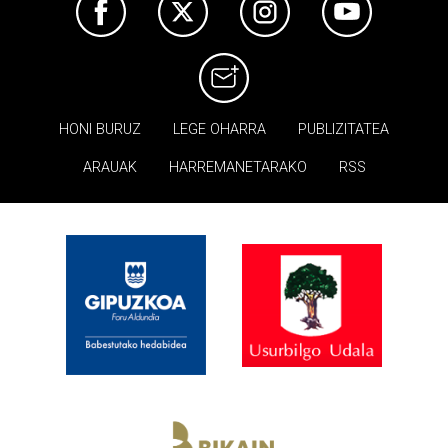
HONI BURUZ
LEGE OHARRA
PUBLIZITATEA
ARAUAK
HARREMANETARAKO
RSS