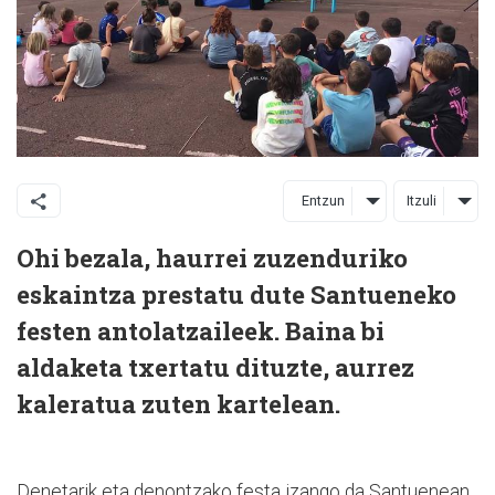
Entzun
Itzuli
Ohi bezala, haurrei zuzenduriko
eskaintza prestatu dute Santueneko
festen antolatzaileek. Baina bi
aldaketa txertatu dituzte, aurrez
kaleratua zuten kartelean.
Denetarik eta denontzako festa izango da Santuenean