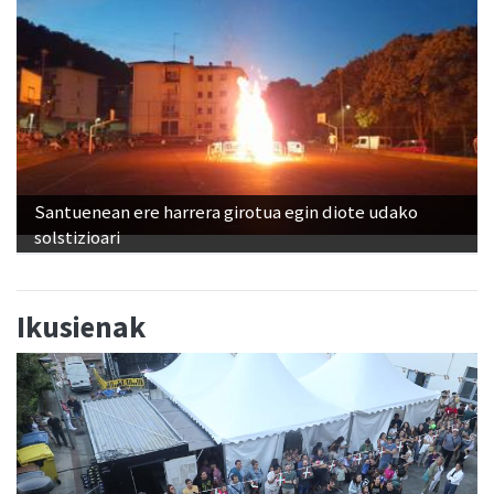
Santuenean ere harrera girotua egin diote udako
solstizioari
Ikusienak