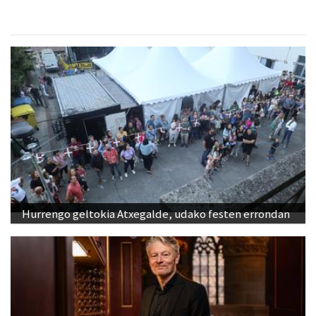
Hurrengo geltokia Atxegalde, udako festen errondan