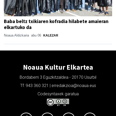
Baba beltz txikiaren kofradia hilabete amaieran
elkartuko da
Noaua Aldizkaria
abu 06
KALEZAR
Noaua Kultur Elkartea
Bordaberri 3 Eguzkitzaldea - 20170 Usurbil
Tf: 943 360 321 | erredakzioa@noaua.eus
Codesyntaxek garatua