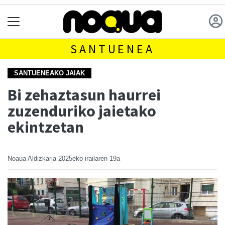
SANTUENEA
SANTUENEAKO JAIAK
Bi zehaztasun haurrei
zuzenduriko jaietako
ekintzetan
Noaua Aldizkaria
2025eko irailaren 19a