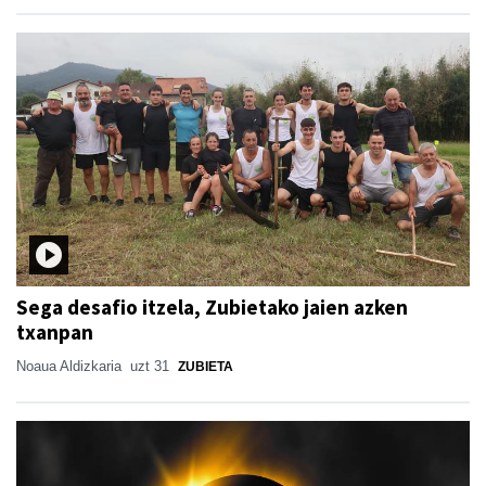
Sega desafio itzela, Zubietako jaien azken
txanpan
Noaua Aldizkaria
uzt 31
ZUBIETA