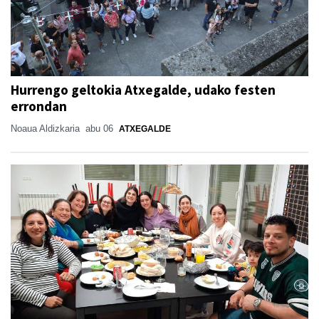
Hurrengo geltokia Atxegalde, udako festen
errondan
Noaua Aldizkaria
abu 06
ATXEGALDE