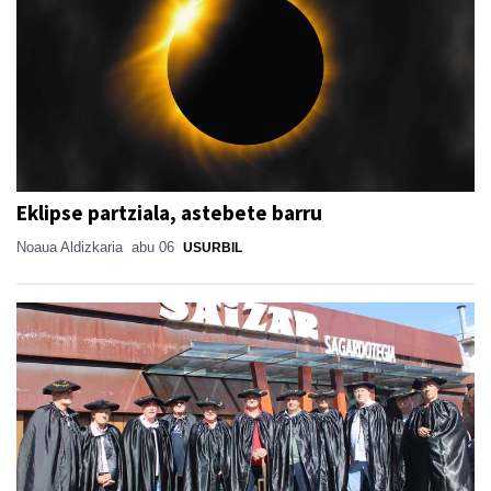
Eklipse partziala, astebete barru
Noaua Aldizkaria
abu 06
USURBIL