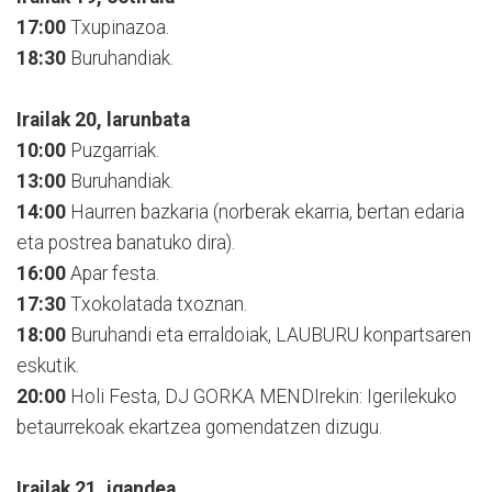
17:00
Txupinazoa.
18:30
Buruhandiak.
Irailak 20, larunbata
10:00
Puzgarriak.
13:00
Buruhandiak.
14:00
Haurren bazkaria (norberak ekarria, bertan edaria
eta postrea banatuko dira).
16:00
Apar festa.
17:30
Txokolatada txoznan.
18:00
Buruhandi eta erraldoiak, LAUBURU konpartsaren
eskutik.
20:00
Holi Festa, DJ GORKA MENDIrekin: Igerilekuko
betaurrekoak ekartzea gomendatzen dizugu.
Irailak 21, igandea