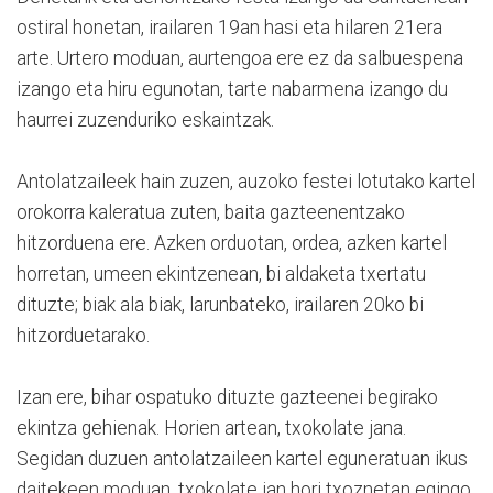
ostiral honetan, irailaren 19an hasi eta hilaren 21era
arte. Urtero moduan, aurtengoa ere ez da salbuespena
izango eta hiru egunotan, tarte nabarmena izango du
haurrei zuzenduriko eskaintzak.
Antolatzaileek hain zuzen, auzoko festei lotutako kartel
orokorra kaleratua zuten, baita gazteenentzako
hitzorduena ere. Azken orduotan, ordea, azken kartel
horretan, umeen ekintzenean, bi aldaketa txertatu
dituzte; biak ala biak, larunbateko, irailaren 20ko bi
hitzorduetarako.
Izan ere, bihar ospatuko dituzte gazteenei begirako
ekintza gehienak. Horien artean, txokolate jana.
Segidan duzuen antolatzaileen kartel eguneratuan ikus
daitekeen moduan, txokolate jan hori txoznetan egingo