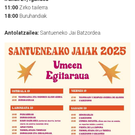
11:00
Zirko tailerra.
18:00
Buruhandiak.
Antolatzailea:
Santueneko Jai Batzordea.