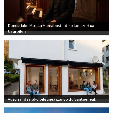
Donostiako Musika Hamabostaldiko kontzertua
Usurbilen
Auzo zaintzarako bilgunea izango du Santueneak