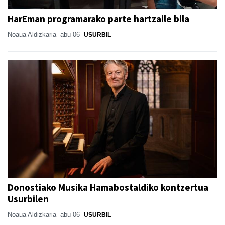
HarEman programarako parte hartzaile bila
Noaua Aldizkaria
abu 06
USURBIL
Donostiako Musika Hamabostaldiko kontzertua
Usurbilen
Noaua Aldizkaria
abu 06
USURBIL