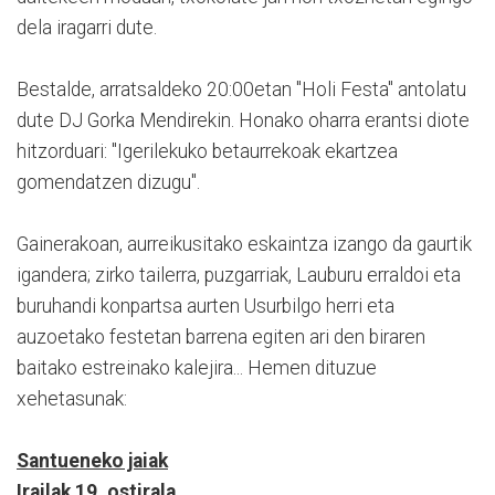
dela iragarri dute.
Bestalde, arratsaldeko 20:00etan "Holi Festa" antolatu
dute DJ Gorka Mendirekin. Honako oharra erantsi diote
hitzorduari: "Igerilekuko betaurrekoak ekartzea
gomendatzen dizugu".
Gainerakoan, aurreikusitako eskaintza izango da gaurtik
igandera; zirko tailerra, puzgarriak, Lauburu erraldoi eta
buruhandi konpartsa aurten Usurbilgo herri eta
auzoetako festetan barrena egiten ari den biraren
baitako estreinako kalejira... Hemen dituzue
xehetasunak:
Santueneko jaiak
Irailak 19, ostirala