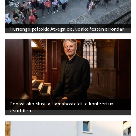
Hurrengo geltokia Atxegalde, udako festen errondan
Donostiako Musika Hamabostaldiko kontzertua
Usurbilen