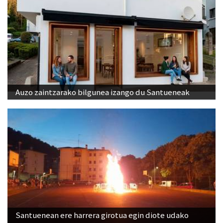
Auzo zaintzarako bilgunea izango du Santueneak
Santuenean ere harrera girotua egin diote udako