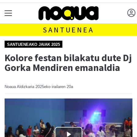
SANTUENEA
SANTUENEAKO JAIAK 2025
Kolore festan bilakatu dute Dj
Gorka Mendiren emanaldia
Noaua Aldizkaria
2025eko irailaren 20a