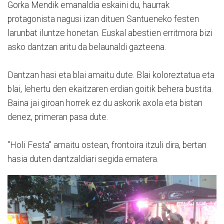
Gorka Mendik emanaldia eskaini du, haurrak
protagonista nagusi izan dituen Santueneko festen
larunbat iluntze honetan. Euskal abestien erritmora bizi
asko dantzan aritu da belaunaldi gazteena.
Dantzan hasi eta blai amaitu dute. Blai koloreztatua eta
blai, lehertu den ekaitzaren erdian goitik behera bustita.
Baina jai giroan horrek ez du askorik axola eta bistan
denez, primeran pasa dute.
"Holi Festa" amaitu ostean, frontoira itzuli dira, bertan
hasia duten dantzaldiari segida ematera.