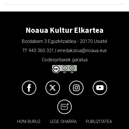
Noaua Kultur Elkartea
Bordaberri 3 Eguzkitzaldea - 20170 Usurbil
Tf: 943 360 321 | erredakzioa@noaua.eus
Codesyntaxek garatua
HONI BURUZ
LEGE OHARRA
PUBLIZITATEA