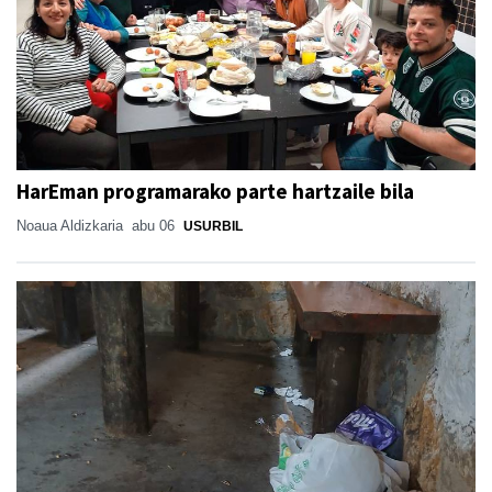
HarEman programarako parte hartzaile bila
Noaua Aldizkaria
abu 06
USURBIL