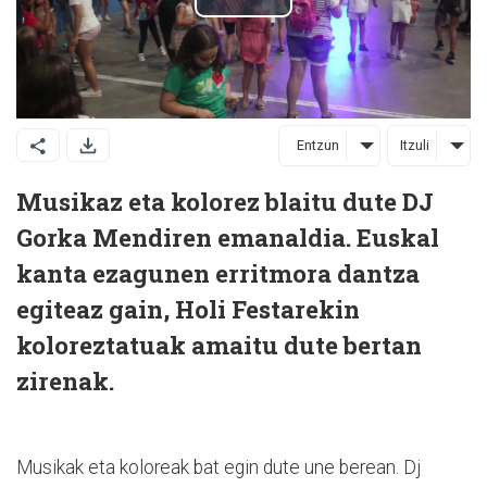
Entzun
Itzuli
Musikaz eta kolorez blaitu dute DJ
Gorka Mendiren emanaldia. Euskal
kanta ezagunen erritmora dantza
egiteaz gain, Holi Festarekin
koloreztatuak amaitu dute bertan
zirenak.
Musikak eta koloreak bat egin dute une berean. Dj