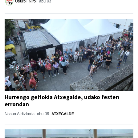
Usurbil Kirol
abu 03
Hurrengo geltokia Atxegalde, udako festen
errondan
Noaua Aldizkaria
abu 06
ATXEGALDE