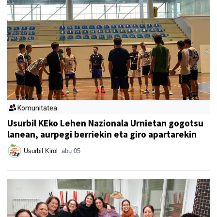
Komunitatea
Usurbil KEko Lehen Nazionala Urnietan gogotsu
lanean, aurpegi berriekin eta giro apartarekin
Usurbil Kirol
abu 05