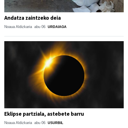
Andatza zaintzeko deia
Noaua Aldizkaria
abu 06
URDAIAGA
Eklipse partziala, astebete barru
Noaua Aldizkaria
abu 06
USURBIL