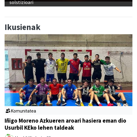
solstizioari
Ikusienak
Komunitatea
Iñigo Moreno Azkueren aroari hasiera eman dio
Usurbil KEko lehen taldeak