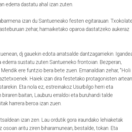
an ederra dastatu ahal izan zuten.
nabarmena izan du Santueneako festen egitarauan. Txokolat
n asteburuan zehar, hamaiketako oparoa dastatzeko aukeraz
uenean, dj gauekin edota arratsalde dantzagarriekin. Igande
oa ederra sustatu zuten Santueneko frontoian. Bezperan,
 Mendik ere funtzio bera bete zuen. Emanaldian zehar, "Holi
aztetxoenek. Haiek izan dira festetako protagonisten artean
estarekin. Eta nola ez, estreinakoz Usurbilgo herri eta
biraren baitan, Lauburu erraldoi eta buruhandi talde
itak harrera beroa izan zuen.
saldean izan zen. Lau ordutik gora iraundako lehiaketak
z osoan aritu ziren biharamunean, bestalde, tokan. Eta