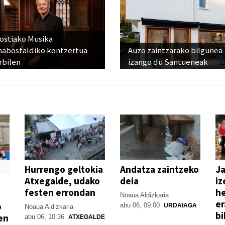
ostiako Musika
abostaldiko kontzertua
Auzo zaintzarako bilgunea
rbilen
izango du Santueneak
Hurrengo geltokia
Andatza zaintzeko
Ja
Atxegalde, udako
deia
iz
festen errondan
he
Noaua Aldizkaria
er
o
abu 06, 09:00
URDAIAGA
Noaua Aldizkaria
bi
en
abu 06, 10:36
ATXEGALDE