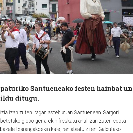
ospaturiko Santueneako festen hainbat un
ildu ditugu.
bizia izan zuten iragan asteburuan Santuenean. Sargori
betetako globo gerrarekin freskatu ahal izan zuten edota
bazale txarangakoekin kalejiran abiatu ziren. Galdutako