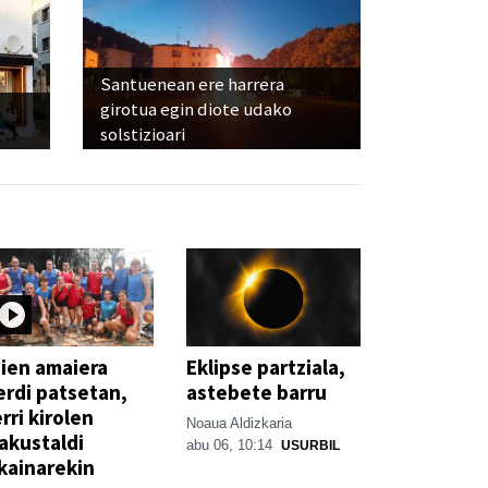
Santuenean ere harrera
girotua egin diote udako
solstizioari
ien amaiera
Eklipse partziala,
erdi patsetan,
astebete barru
rri kirolen
Noaua Aldizkaria
akustaldi
abu 06, 10:14
USURBIL
kainarekin