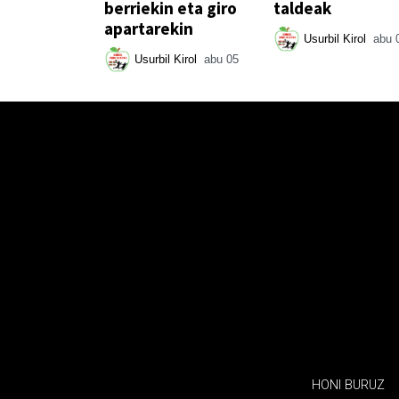
berriekin eta giro
taldeak
apartarekin
Usurbil Kirol
abu 
Usurbil Kirol
abu 05
HONI BURUZ