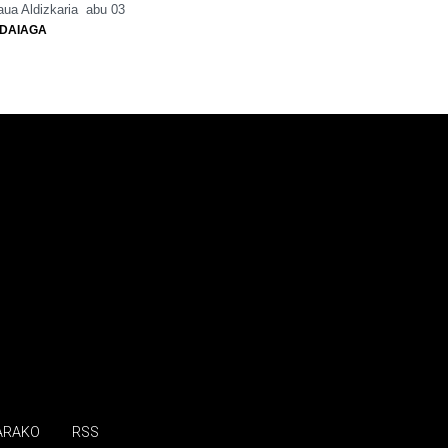
ua Aldizkaria
abu 03
DAIAGA
ARAKO
RSS