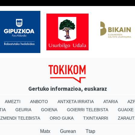
Gertuko informazioa, euskaraz
AMEZTI
ANBOTO
ANTXETA IRRATIA
ATARIA
AZP
TIA
GEURIA
GOIENA
GOIERRI TELEBISTA
GUAIXE
IZMENDI TELEBISTA
ORIO GUKA
TXINTXARRI
ZARAUT
Matx
Gurean
Ttap