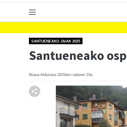
SANTUENEAKO JAIAK 2025
Santueneako ospa
Noaua Aldizkaria
2025eko irailaren 24a