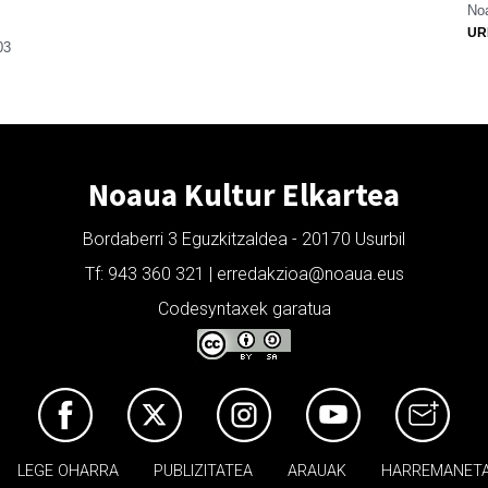
Noa
UR
03
Noaua Kultur Elkartea
Bordaberri 3 Eguzkitzaldea - 20170 Usurbil
Tf: 943 360 321 | erredakzioa@noaua.eus
Codesyntaxek garatua
LEGE OHARRA
PUBLIZITATEA
ARAUAK
HARREMANET