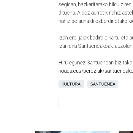
segidan, bazkaritarako bildu zire
dituena. Aldez aurretik nahiz aste
nahiz belaunaldi ezberdinetako ki
Izan ere, jaiak badira elkartu eta
izan dira Santueneakoak, auzolane
Hiru egunez Santuenean bizitako i
noaua.eus/bereziak/santueneako
KULTURA
SANTUENEA