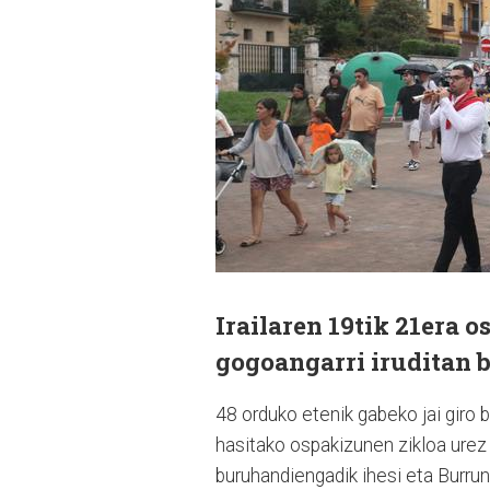
Irailaren 19tik 21era 
gogoangarri iruditan b
48 orduko etenik gabeko jai giro 
hasitako ospakizunen zikloa urez 
buruhandiengadik ihesi eta Burrun