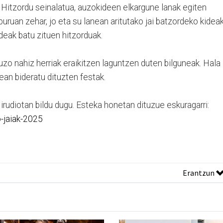
n. Hitzordu seinalatua, auzokideen elkargune lanak egiten
buruan zehar, jo eta su lanean aritutako jai batzordeko kidea
deak batu zituen hitzorduak.
 auzo nahiz herriak eraikitzen laguntzen duten bilguneak. Hala
an bideratu dituzten festak.
rudiotan bildu dugu. Esteka honetan dituzue eskuragarri:
-jaiak-2025
Erantzun