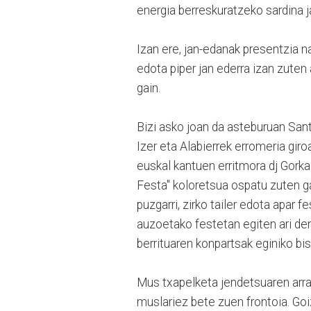
energia berreskuratzeko sardina j
Izan ere, jan-edanak presentzia 
edota piper jan ederra izan zute
gain.
Bizi asko joan da asteburuan Sant
Izer eta Alabierrek erromeria gir
euskal kantuen erritmora dj Gorka
Festa" koloretsua ospatu zuten g
puzgarri, zirko tailer edota apar f
auzoetako festetan egiten ari den 
berrituaren konpartsak eginiko bis
Mus txapelketa jendetsuaren arrat
muslariez bete zuen frontoia. Goi