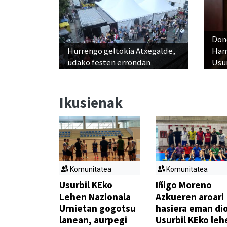
Don
Hurrengo geltokia Atxegalde,
Ham
udako festen errondan
Usu
Ikusienak
Komunitatea
Komunitatea
Usurbil KEko
Iñigo Moreno
Lehen Nazionala
Azkueren aroari
Urnietan gogotsu
hasiera eman di
lanean, aurpegi
Usurbil KEko leh