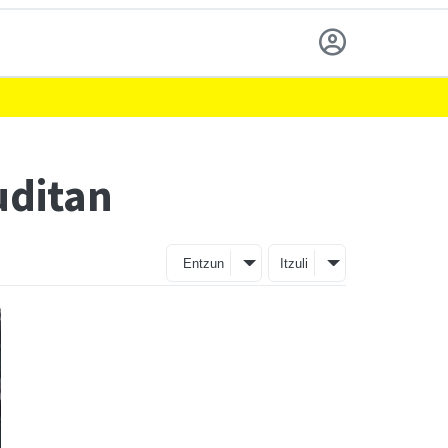
uditan
Entzun
Itzuli