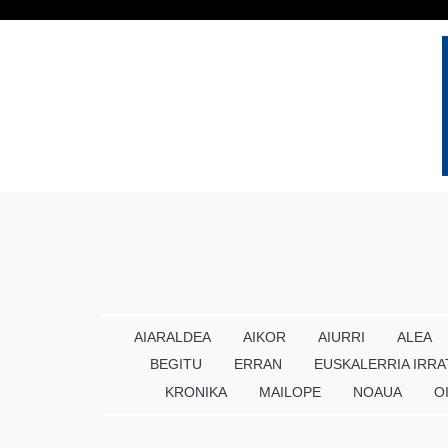
AIARALDEA
AIKOR
AIURRI
ALEA
BEGITU
ERRAN
EUSKALERRIA IRRA
KRONIKA
MAILOPE
NOAUA
O