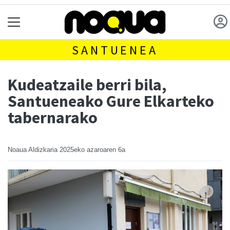
SANTUENEA
Kudeatzaile berri bila,
Santueneako Gure Elkarteko
tabernarako
Noaua Aldizkaria
2025eko azaroaren 6a