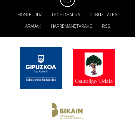
HONI BURUZ
LEGE OHARRA
PUBLIZITATEA
ARAUAK
HARREMANETARAKO
RSS