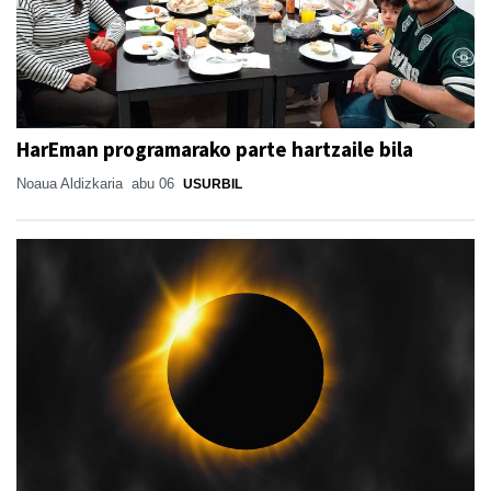
HarEman programarako parte hartzaile bila
Noaua Aldizkaria
abu 06
USURBIL