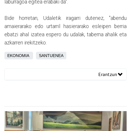
laburragoa egitea erabaki da".
Bide horretan, Udaletik iragarri dutenez, "abendu
amaierarako edo urtarril hasierarako esleipen berria
ebatzi ahal izatea espero du udalak, taberna ahalik eta
azkarren irekitzeko.
EKONOMIA
SANTUENEA
Erantzun