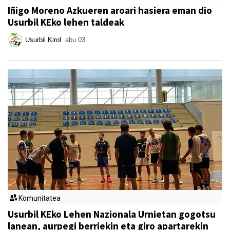
Iñigo Moreno Azkueren aroari hasiera eman dio
Usurbil KEko lehen taldeak
Usurbil Kirol
abu 03
Komunitatea
Usurbil KEko Lehen Nazionala Urnietan gogotsu
lanean, aurpegi berriekin eta giro apartarekin