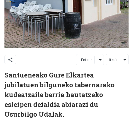
Entzun
Itzuli
Santueneako Gure Elkartea
jubilatuen bilguneko tabernarako
kudeatzaile berria hautatzeko
esleipen deialdia abiarazi du
Usurbilgo Udalak.