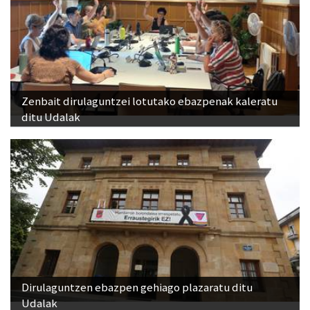
Zenbait dirulaguntzei lotutako ebazpenak kaleratu
ditu Udalak
Dirulaguntzen ebazpen gehiago plazaratu ditu
Udalak