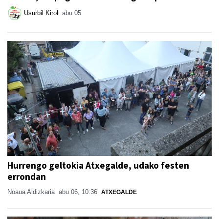
Usurbil Kirol
abu 05
Hurrengo geltokia Atxegalde, udako festen
errondan
Noaua Aldizkaria
abu 06, 10:36
ATXEGALDE