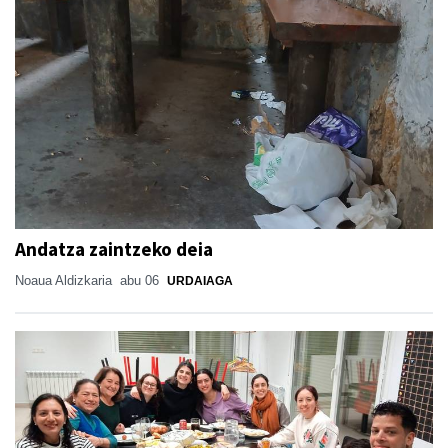
Andatza zaintzeko deia
Noaua Aldizkaria
abu 06
URDAIAGA