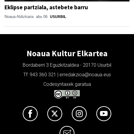
Eklipse partziala, astebete barru
Noaua Aldizkaria
abu 06
USURBIL
Noaua Kultur Elkartea
Bordaberri 3 Eguzkitzaldea - 20170 Usurbil
Tf: 943 360 321 | erredakzioa@noaua.eus
Codesyntaxek garatua