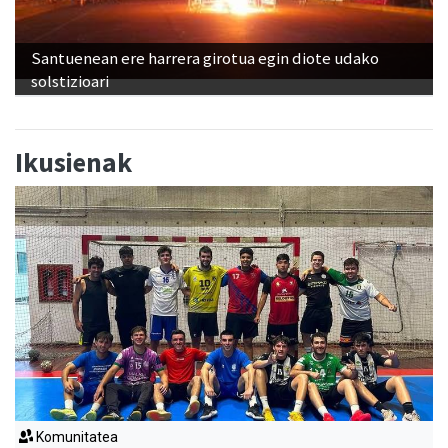
Santuenean ere harrera girotua egin diote udako
solstizioari
Ikusienak
Komunitatea