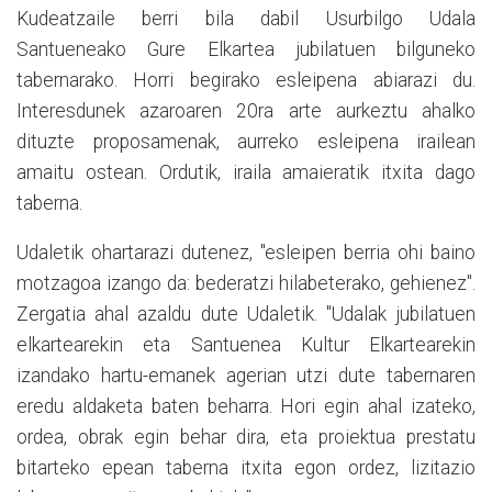
Kudeatzaile berri bila dabil Usurbilgo Udala
Santueneako Gure Elkartea jubilatuen bilguneko
tabernarako. Horri begirako esleipena abiarazi du.
Interesdunek azaroaren 20ra arte aurkeztu ahalko
dituzte proposamenak, aurreko esleipena irailean
amaitu ostean. Ordutik, iraila amaieratik itxita dago
taberna.
Udaletik ohartarazi dutenez, "esleipen berria ohi baino
motzagoa izango da: bederatzi hilabeterako, gehienez".
Zergatia ahal azaldu dute Udaletik. "Udalak jubilatuen
elkartearekin eta Santuenea Kultur Elkartearekin
izandako hartu-emanek agerian utzi dute tabernaren
eredu aldaketa baten beharra. Hori egin ahal izateko,
ordea, obrak egin behar dira, eta proiektua prestatu
bitarteko epean taberna itxita egon ordez, lizitazio