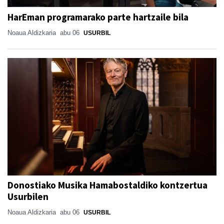
HarEman programarako parte hartzaile bila
Noaua Aldizkaria
abu 06
USURBIL
Donostiako Musika Hamabostaldiko kontzertua
Usurbilen
Noaua Aldizkaria
abu 06
USURBIL