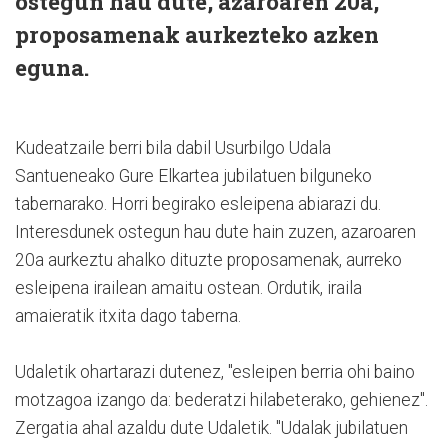
ostegun hau dute, azaroaren 20a,
proposamenak aurkezteko azken
eguna.
Kudeatzaile berri bila dabil Usurbilgo Udala
Santueneako Gure Elkartea jubilatuen bilguneko
tabernarako. Horri begirako esleipena abiarazi du.
Interesdunek ostegun hau dute hain zuzen, azaroaren
20a aurkeztu ahalko dituzte proposamenak, aurreko
esleipena irailean amaitu ostean. Ordutik, iraila
amaieratik itxita dago taberna.
Udaletik ohartarazi dutenez, "esleipen berria ohi baino
motzagoa izango da: bederatzi hilabeterako, gehienez".
Zergatia ahal azaldu dute Udaletik. "Udalak jubilatuen