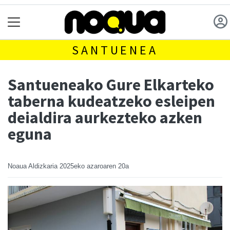
SANTUENEA
Santueneako Gure Elkarteko
taberna kudeatzeko esleipen
deialdira aurkezteko azken
eguna
Noaua Aldizkaria
2025eko azaroaren 20a