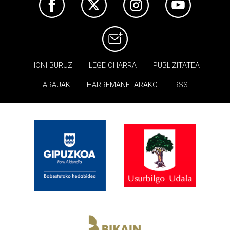
HONI BURUZ
LEGE OHARRA
PUBLIZITATEA
ARAUAK
HARREMANETARAKO
RSS