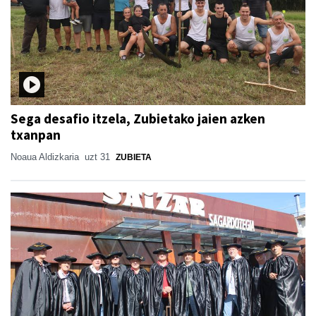
Sega desafio itzela, Zubietako jaien azken
txanpan
Noaua Aldizkaria
uzt 31
ZUBIETA