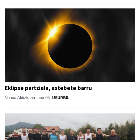
Eklipse partziala, astebete barru
Noaua Aldizkaria
abu 06
USURBIL