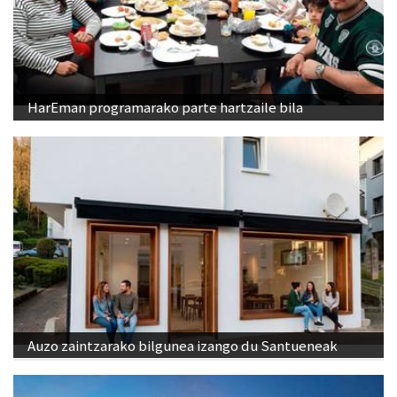
HarEman programarako parte hartzaile bila
Auzo zaintzarako bilgunea izango du Santueneak