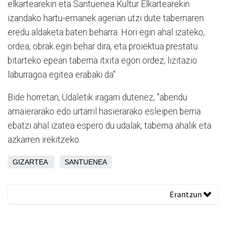
elkartearekin eta Santuenea Kultur Elkartearekin
izandako hartu-emanek agerian utzi dute tabernaren
eredu aldaketa baten beharra. Hori egin ahal izateko,
ordea, obrak egin behar dira, eta proiektua prestatu
bitarteko epean taberna itxita egon ordez, lizitazio
laburragoa egitea erabaki da".
Bide horretan, Udaletik iragarri dutenez, "abendu
amaierarako edo urtarril hasierarako esleipen berria
ebatzi ahal izatea espero du udalak, taberna ahalik eta
azkarren irekitzeko.
GIZARTEA
SANTUENEA
Erantzun