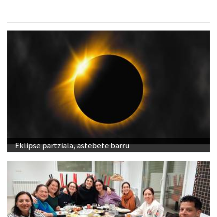
Eklipse partziala, astebete barru