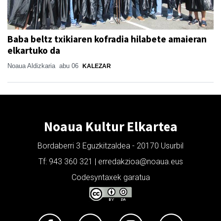
Baba beltz txikiaren kofradia hilabete amaieran
elkartuko da
Noaua Aldizkaria
abu 06
KALEZAR
Noaua Kultur Elkartea
Bordaberri 3 Eguzkitzaldea - 20170 Usurbil
Tf: 943 360 321 | erredakzioa@noaua.eus
Codesyntaxek garatua