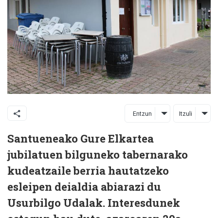
Entzun
Itzuli
Santueneako Gure Elkartea
jubilatuen bilguneko tabernarako
kudeatzaile berria hautatzeko
esleipen deialdia abiarazi du
Usurbilgo Udalak. Interesdunek