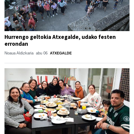
Hurrengo geltokia Atxegalde, udako festen
errondan
Noaua Aldizkaria
abu 06
ATXEGALDE