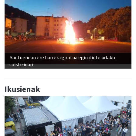
Santuenean ere harrera girotua egin diote udako
solstizioari
Ikusienak