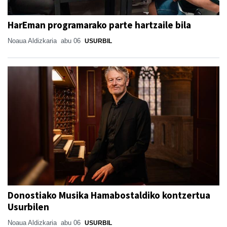
HarEman programarako parte hartzaile bila
Noaua Aldizkaria
abu 06
USURBIL
Donostiako Musika Hamabostaldiko kontzertua
Usurbilen
Noaua Aldizkaria
abu 06
USURBIL