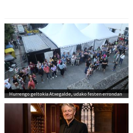
Hurrengo geltokia Atxegalde, udako festen errondan