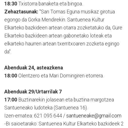
18:30
Txistorra banaketa eta bingoa.
Zehaztasunak:
"San Tomas Eguna musikaz girotua
egongo da Gorka Mendirekin. Santuenea Kultur
Elkarteko bazkideen artean otarra zozketatuko da, Gure
Elkarteko bazkideen artean gabonetako loteak eta
elkarteko haurren artean txerritxoaren zozketa egingo
da".
Abenduak 24, asteazkena
18:00
Olentzero eta Mari Domingiren etorrera.
Abenduak 29/Urtarrilak 7
17:00
Buztinarekin jolasean eta buztina margotzea
Santueneako ludoteka (Santuenea 16).
Izen-ematea: 621 095 644 /
santueneake@gmail.com
-Bi saioetarako: Santuenea Kultur Elkarteko bazkideek 2