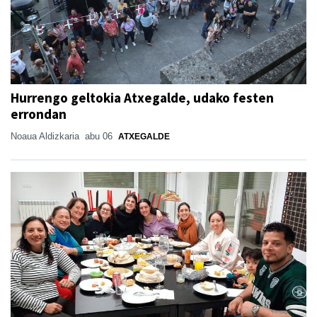
Hurrengo geltokia Atxegalde, udako festen
errondan
Noaua Aldizkaria
abu 06
ATXEGALDE