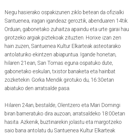
Negu hasierako ospakizunen ziklo betean da ofizialki
Santuenea, iragan igandeaz geroztik, abenduaren 14tik.
Orduan, gabonetako zuhaitza apaindu eta urte garai hau
girotzeko argiak piztekoak zituzten. Horixe izan zen
hain zuzen, Santuenea Kultur Elkarteak asteotarako
antolaturiko ekintzen abiapuntua. Igande honetan,
hilaren 21ean, San Tomas eguna ospatuko dute,
gabonetako eskulan, txistor banaketa eta hainbat
zozketekin. Gorka Mendik girotuko du, 16:30etan
abiatuko den arratsalde pasa.
Hilaren 24an, bestalde, Olentzero eta Mari Domingi
biran barneratuko dira auzoan, arratsaldeko 18:00etan
hasita. Azkenik, buztinarekin jolastu eta margotzeko
saio bana antolatu du Santuenea Kultur Elkarteak