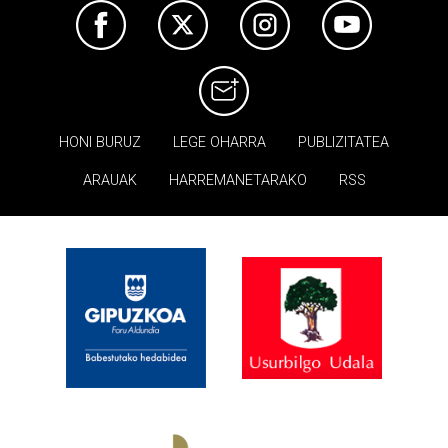
HONI BURUZ
LEGE OHARRA
PUBLIZITATEA
ARAUAK
HARREMANETARAKO
RSS