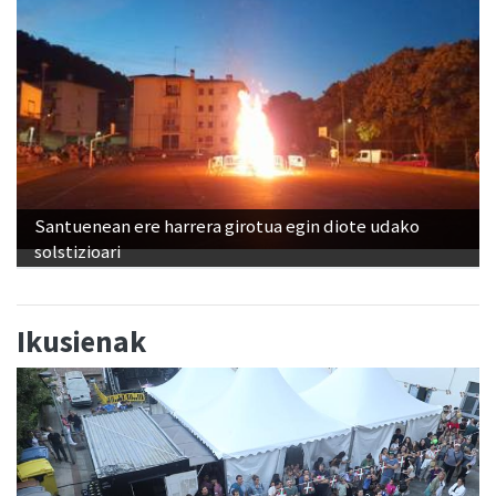
Santuenean ere harrera girotua egin diote udako
solstizioari
Ikusienak