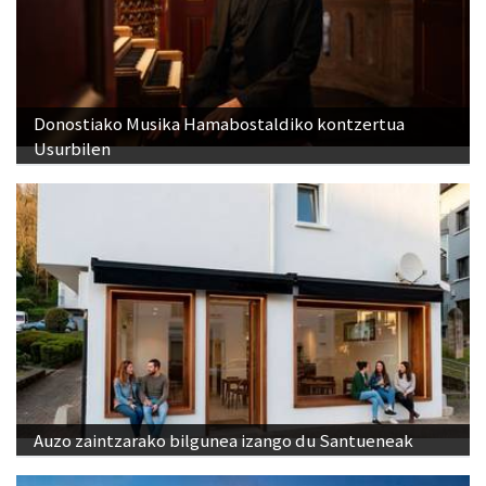
Donostiako Musika Hamabostaldiko kontzertua
Usurbilen
Auzo zaintzarako bilgunea izango du Santueneak