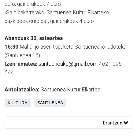
euro, gainerakoek 7 euro.
-Saio bakarrerako: Santuenea Kultur Elkarteko
bazkideek euro bat, gainerakoek 4 euro.
Abenduak 30, asteartea
16:30
Mahai jolasen topaketa Santueneako ludoteka
(Santuenea 16).
Izen-ematea:
santueneake@gmail.com
/ 621 095
644.
Antolatzailea:
Santuenea Kultur Elkartea.
KULTURA
SANTUENEA
Erantzun