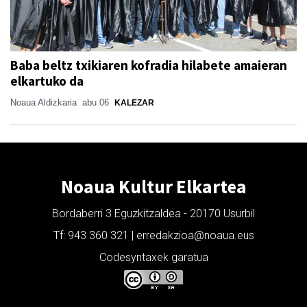
Baba beltz txikiaren kofradia hilabete amaieran
elkartuko da
Noaua Aldizkaria
abu 06
KALEZAR
Noaua Kultur Elkartea
Bordaberri 3 Eguzkitzaldea - 20170 Usurbil
Tf: 943 360 321 | erredakzioa@noaua.eus
Codesyntaxek garatua