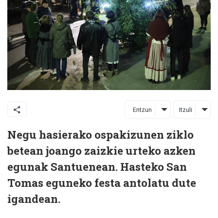
Entzun
Itzuli
Negu hasierako ospakizunen ziklo
betean joango zaizkie urteko azken
egunak Santuenean. Hasteko San
Tomas eguneko festa antolatu dute
igandean.