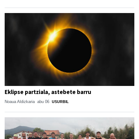
Eklipse partziala, astebete barru
Noaua Aldizkaria
abu 06
USURBIL