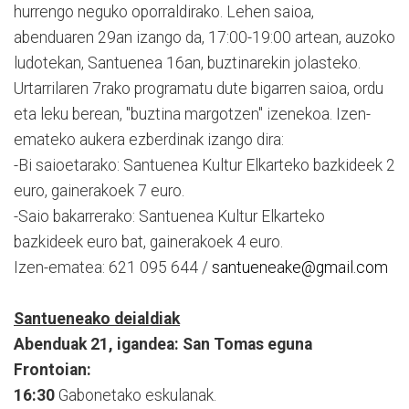
hurrengo neguko oporraldirako. Lehen saioa,
abenduaren 29an izango da, 17:00-19:00 artean, auzoko
ludotekan, Santuenea 16an, buztinarekin jolasteko.
Urtarrilaren 7rako programatu dute bigarren saioa, ordu
eta leku berean, "buztina margotzen" izenekoa. Izen-
emateko aukera ezberdinak izango dira:
-Bi saioetarako: Santuenea Kultur Elkarteko bazkideek 2
euro, gainerakoek 7 euro.
-Saio bakarrerako: Santuenea Kultur Elkarteko
bazkideek euro bat, gainerakoek 4 euro.
Izen-ematea: 621 095 644 /
santueneake@gmail.com
Santueneako deialdiak
Abenduak 21, igandea: San Tomas eguna
Frontoian:
16:30
Gabonetako eskulanak.