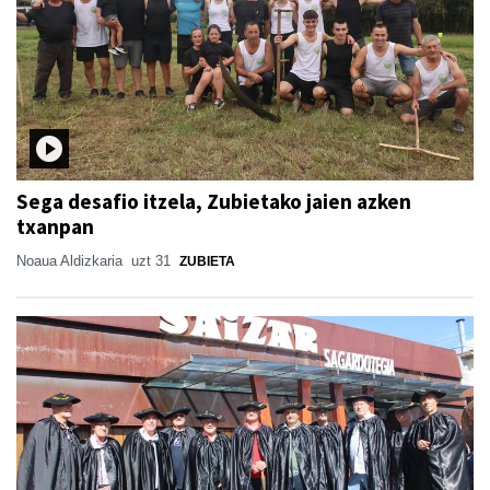
Sega desafio itzela, Zubietako jaien azken
txanpan
Noaua Aldizkaria
uzt 31
ZUBIETA