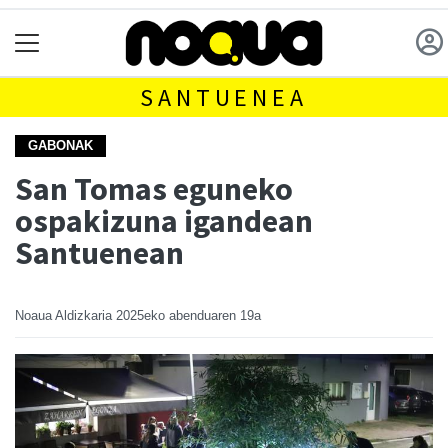
SANTUENEA
GABONAK
San Tomas eguneko
ospakizuna igandean
Santuenean
Noaua Aldizkaria
2025eko abenduaren 19a