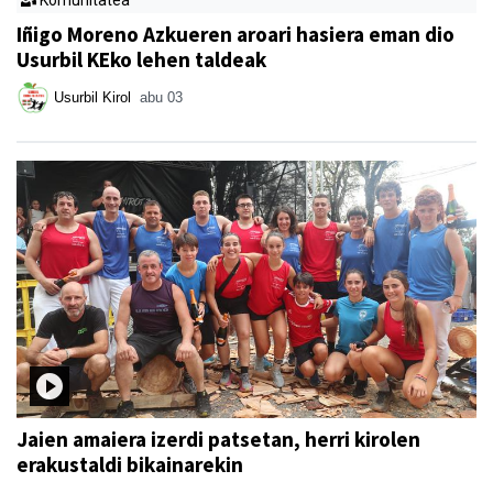
Iñigo Moreno Azkueren aroari hasiera eman dio
Usurbil KEko lehen taldeak
Usurbil Kirol
abu 03
Jaien amaiera izerdi patsetan, herri kirolen
erakustaldi bikainarekin