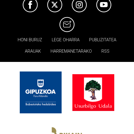
HONI BURUZ
LEGE OHARRA
PUBLIZITATEA
ARAUAK
HARREMANETARAKO
RSS