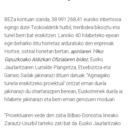
BEZa kontuan izanda, 38.991.268,41 euroko inbertsioa
egingo dute Txokoaldetik hurbil, trenbidea bikoiztu eta
tunel berri bat eraikitzen. Lanoko 40 hilabeteko epean
egin beharko ditu horretaz arduratuko den enpresak.
Hortxe, ostiral honetan bertan,
apirilaren 19ko
Gipuzkoako Aldizkari Ofizialaren bidez
, Eusko
Jaurlaritzaren Lurralde Plangintza, Etxebizitza eta
Garraio Sailak jakinarazi dituen datuak. "Aginagako
tunela eraikitzeko proiektua" ontzat eman duela
jakinarazi du ohartarazpen berean, Euskotrenek duela ia
hilabete jakinarazi eta berri eman genizuen moduan.
"Proiektuaren xede den zatia Bilbao-Donostia lineako
Zarautz-Usurbil tarteko zati bat da. Eusko Jaurlaritzako