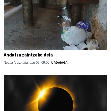
Andatza zaintzeko deia
Noaua Aldizkaria
abu 06, 09:00
URDAIAGA