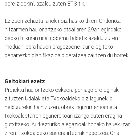
bereizleekin", azaldu zuten ETS-tik.
Ez zuen zehaztu lanok noiz hasiko diren. Ondorioz,
hitzarmen hau onartzeko otsailaren 29an egindako
osoko bilkuran udal gobernu taldetik azaldu zuten
moduan, obra hauen eragozpenei aurre egiteko
beharrezko planifikazioa bideratzea zailtzen du horrek.
Geltokiari ezetz
Proiektu hau ontzeko eskaera gehiago ere eginak
zituzten Udalak eta Txokoaldeko bizilagunek, bi
helbururekin hain zuzen; obrek ingurumenean eta
txokoaldetarren egunerokoan izango duten eragina
gutxitzeko. Aurkezturiko alegazioak honako hauek izan
ziren: Txokoaldeko sarrera-irteerak hobetzea, Oria