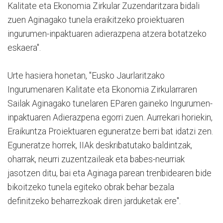
Kalitate eta Ekonomia Zirkular Zuzendaritzara bidali
zuen Aginagako tunela eraikitzeko proiektuaren
ingurumen-inpaktuaren adierazpena atzera botatzeko
eskaera".
Urte hasiera honetan, "Eusko Jaurlaritzako
Ingurumenaren Kalitate eta Ekonomia Zirkularraren
Sailak Aginagako tunelaren EParen gaineko Ingurumen-
inpaktuaren Adierazpena egorri zuen.
Aurrekari horiekin,
Eraikuntza Proiektuaren eguneratze berri bat idatzi zen.
Eguneratze horrek, IIAk deskribatutako baldintzak,
oharrak, neurri zuzentzaileak eta babes-neurriak
jasotzen ditu, bai eta Aginaga parean trenbidearen bide
bikoitzeko tunela egiteko obrak behar bezala
definitzeko beharrezkoak diren jarduketak ere".