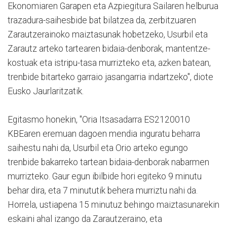
Ekonomiaren Garapen eta Azpiegitura Sailaren helburua
trazadura-saihesbide bat bilatzea da, zerbitzuaren
Zarautzerainoko maiztasunak hobetzeko, Usurbil eta
Zarautz arteko tartearen bidaia-denborak, mantentze-
kostuak eta istripu-tasa murrizteko eta, azken batean,
trenbide bitarteko garraio jasangarria indartzeko", diote
Eusko Jaurlaritzatik.
Egitasmo honekin, "Oria Itsasadarra ES2120010
KBEaren eremuan dagoen mendia inguratu beharra
saihestu nahi da, Usurbil eta Orio arteko egungo
trenbide bakarreko tartean bidaia-denborak nabarmen
murrizteko. Gaur egun ibilbide hori egiteko 9 minutu
behar dira, eta 7 minututik behera murriztu nahi da.
Horrela, ustiapena 15 minutuz behingo maiztasunarekin
eskaini ahal izango da Zarautzeraino, eta