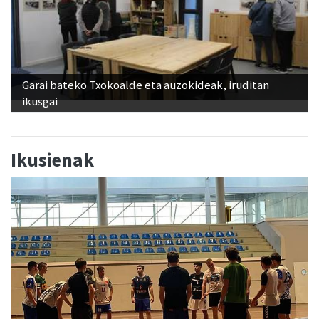
Garai bateko Txokoalde eta auzokideak, iruditan
ikusgai
Ikusienak