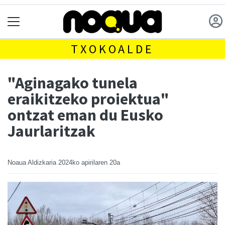
TXOKOALDE
"Aginagako tunela
eraikitzeko proiektua"
ontzat eman du Eusko
Jaurlaritzak
Noaua Aldizkaria
2024ko apirilaren 20a