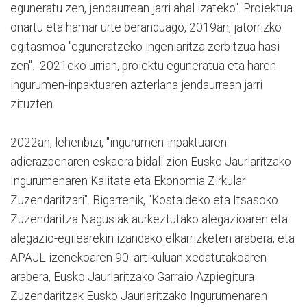
eguneratu zen, jendaurrean jarri ahal izateko". Proiektua
onartu eta hamar urte beranduago, 2019an, jatorrizko
egitasmoa "eguneratzeko ingeniaritza zerbitzua hasi
zen". 2021eko urrian, proiektu eguneratua eta haren
ingurumen-inpaktuaren azterlana jendaurrean jarri
zituzten.
2022an, lehenbizi, "ingurumen-inpaktuaren
adierazpenaren eskaera bidali zion Eusko Jaurlaritzako
Ingurumenaren Kalitate eta Ekonomia Zirkular
Zuzendaritzari". Bigarrenik, "Kostaldeko eta Itsasoko
Zuzendaritza Nagusiak aurkeztutako alegazioaren eta
alegazio-egilearekin izandako elkarrizketen arabera, eta
APAJL izenekoaren 90. artikuluan xedatutakoaren
arabera, Eusko Jaurlaritzako Garraio Azpiegitura
Zuzendaritzak Eusko Jaurlaritzako Ingurumenaren