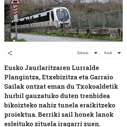
Entzun
Itzuli
Eusko Jaurlaritzaren Lurralde
Plangintza, Etxebizitza eta Garraio
Sailak ontzat eman du Txokoaldetik
hurbil gauzatuko duten trenbidea
bikoizteko nahiz tunela eraikitzeko
proiektua. Berriki sail honek lanok
esleituko zituela iragarri zuen.