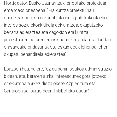
Hortik dator, Eusko Jaurlaritzak lerrootako proiektuari
emandako onespena. "Eraikuntza proiektu hau
onartzeak berekin dakar obrak onura publikokoak edo
interes sozialekoak direla deklaratzea, okupatzeko
beharra adieraztea eta dagokion eraikuntza
proiektuaren beraren eranskinean zerrendatuta dauden
erasandako ondasunak eta eskubideak lehenbailehen
okupatu behar direla adieraztea".
Ebazpen hau, halere, "ez da behin betikoa administrazio-
bidean, eta, beraren aurka, interesdunek gora jotzeko
errekurtsoa aurkez diezaiokete Azpiegitura eta
Garraioen sailburuordeari, hilabeteko epean".