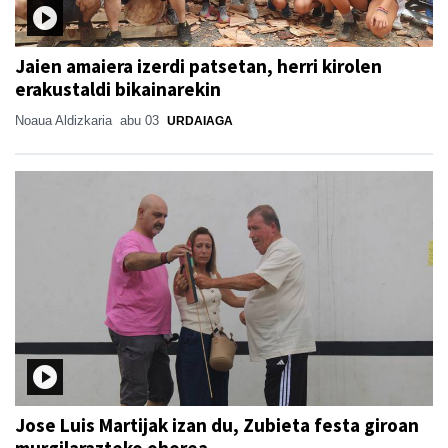
Jaien amaiera izerdi patsetan, herri kirolen
erakustaldi bikainarekin
Noaua Aldizkaria
abu 03
URDAIAGA
Jose Luis Martijak izan du, Zubieta festa giroan