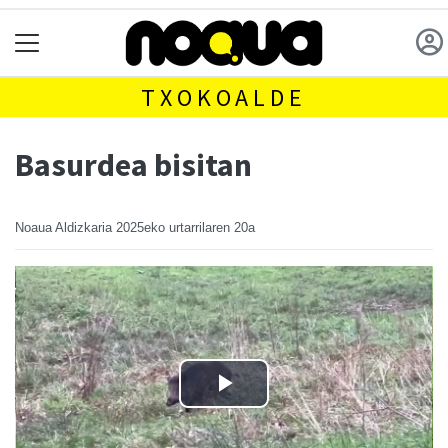
TXOKOALDE
Basurdea bisitan
Noaua Aldizkaria
2025eko urtarrilaren 20a