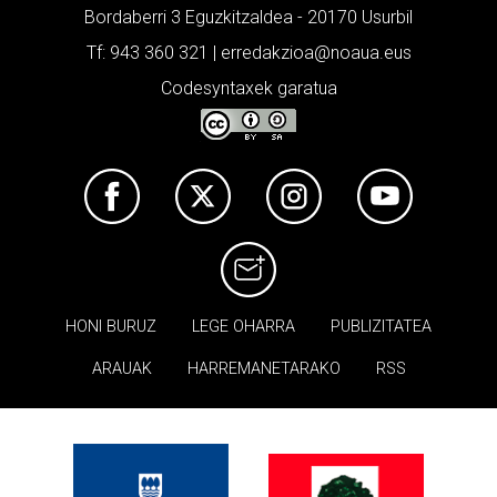
Bordaberri 3 Eguzkitzaldea - 20170 Usurbil
Tf: 943 360 321 | erredakzioa@noaua.eus
Codesyntaxek garatua
HONI BURUZ
LEGE OHARRA
PUBLIZITATEA
ARAUAK
HARREMANETARAKO
RSS