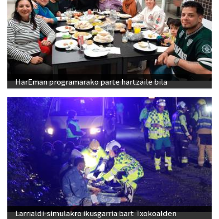
HarEman programarako parte hartzaile bila
Larrialdi-simulakro ikusgarria bart Txokoalden