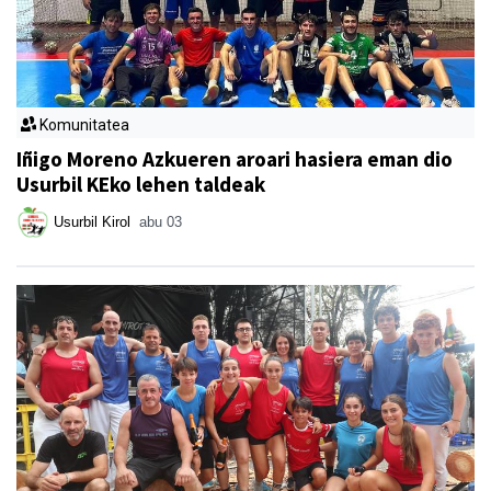
Komunitatea
Iñigo Moreno Azkueren aroari hasiera eman dio
Usurbil KEko lehen taldeak
Usurbil Kirol
abu 03