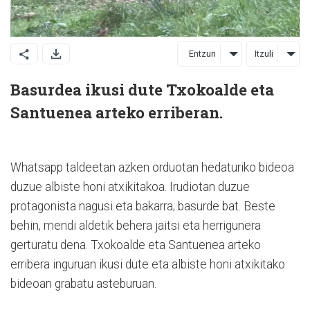
Entzun
Itzuli
Basurdea ikusi dute Txokoalde eta
Santuenea arteko erriberan.
Whatsapp taldeetan azken orduotan hedaturiko bideoa
duzue albiste honi atxikitakoa. Irudiotan duzue
protagonista nagusi eta bakarra; basurde bat. Beste
behin, mendi aldetik behera jaitsi eta herrigunera
gerturatu dena. Txokoalde eta Santuenea arteko
erribera inguruan ikusi dute eta albiste honi atxikitako
bideoan grabatu asteburuan.