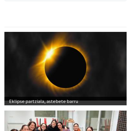
Eklipse partziala, astebete barru