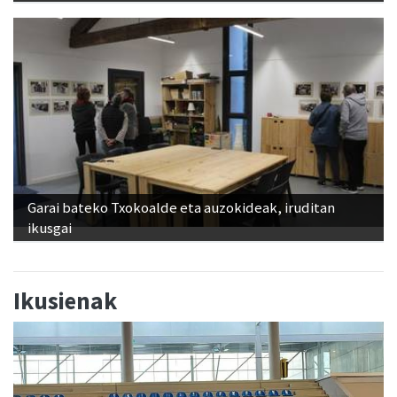
Garai bateko Txokoalde eta auzokideak, iruditan
ikusgai
Ikusienak