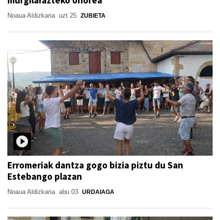
murgilarazteko ohorea
Noaua Aldizkaria
uzt 25
ZUBIETA
Erromeriak dantza gogo bizia piztu du San
Estebango plazan
Noaua Aldizkaria
abu 03
URDAIAGA