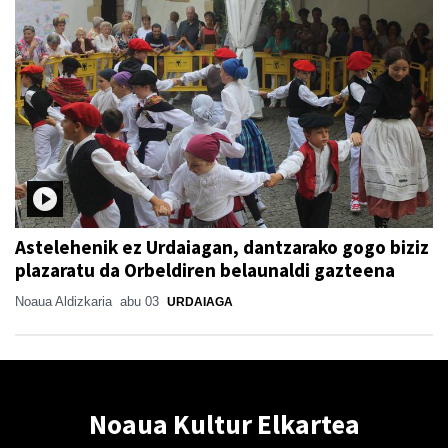
Astelehenik ez Urdaiagan, dantzarako gogo biziz
plazaratu da Orbeldiren belaunaldi gazteena
Noaua Aldizkaria
abu 03
URDAIAGA
Noaua Kultur Elkartea