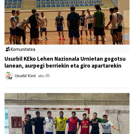
Komunitatea
Usurbil KEko Lehen Nazionala Urnietan gogotsu
lanean, aurpegi berriekin eta giro apartarekin
Usurbil Kirol
abu 05