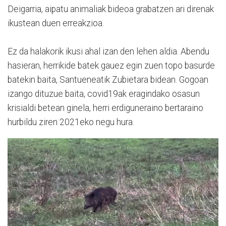
Deigarria, aipatu animaliak bideoa grabatzen ari direnak
ikustean duen erreakzioa.
Ez da halakorik ikusi ahal izan den lehen aldia. Abendu
hasieran, herrikide batek gauez egin zuen topo basurde
batekin baita, Santueneatik Zubietara bidean. Gogoan
izango dituzue baita, covid19ak eragindako osasun
krisialdi betean ginela, herri erdiguneraino bertaraino
hurbildu ziren 2021eko negu hura.