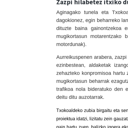
Zazpi hilabetez itxiko d
Aginagako tunela eta Txokoal
dagokionez, egin beharreko la
dituzte baina gainontzekoa 
mugikortasun motarentzako bal
motordunak).
Aurreikuspenen arabera, zazpi 
ezinbestean, aldaketak izango
zehazteko konpromisoa hartu z
mugikortasun beharrak ezagutze
trafikoa nola bideratuko den e
deitu ditu auzotarrak.
Txokoaldeko zubia birgaitu eta se
proiektua ida
tzi
, lizitat
u
zein gauzat
gain hartu
zuen
, balizko igoera e