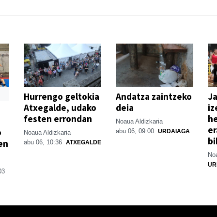
Hurrengo geltokia
Andatza zaintzeko
Ja
Atxegalde, udako
deia
iz
festen errondan
he
Noaua Aldizkaria
er
o
abu 06, 09:00
URDAIAGA
Noaua Aldizkaria
bi
en
abu 06, 10:36
ATXEGALDE
Noa
UR
03