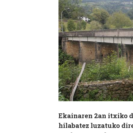
Ekainaren 2an itxiko d
hilabatez luzatuko dir