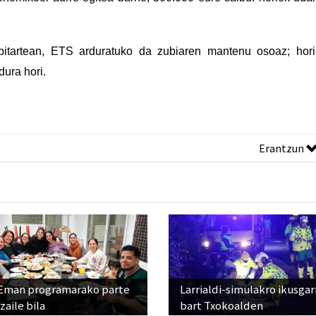
bitartean, ETS arduratuko da zubiaren mantenu osoaz; hor
dura hori.
Erantzun
Eman programarako parte
Larrialdi-simulakro ikusgar
zaile bila
bart Txokoalden