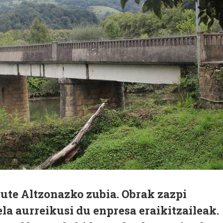
ute Altzonazko zubia. Obrak zazpi
ela aurreikusi du enpresa eraikitzaileak.