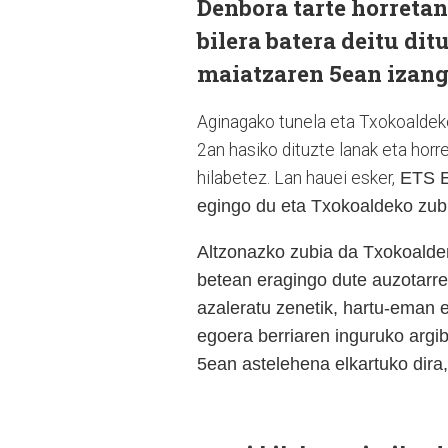
Denbora tarte horretan
bilera batera deitu di
maiatzaren 5ean izang
Aginagako tunela eta Txokoaldeko
2an hasiko dituzte lanak eta horr
hilabetez. Lan hauei esker,
ETS Eu
egingo du eta Txokoaldeko zubi
Altzonazko zubia da Txokoaldera
betean eragingo dute auzotar
azaleratu zenetik, hartu-eman e
egoera berriaren inguruko argib
5ean astelehena elkartuko dira