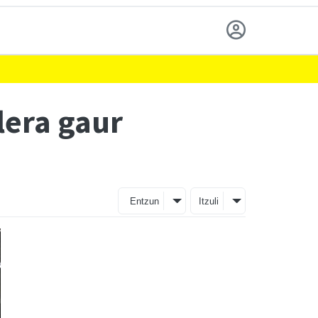
lera gaur
Entzun
Itzuli