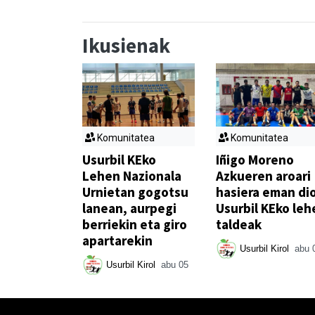
Ikusienak
Komunitatea
Komunitatea
Usurbil KEko
Iñigo Moreno
Lehen Nazionala
Azkueren aroari
Urnietan gogotsu
hasiera eman di
lanean, aurpegi
Usurbil KEko leh
berriekin eta giro
taldeak
apartarekin
Usurbil Kirol
abu 
Usurbil Kirol
abu 05