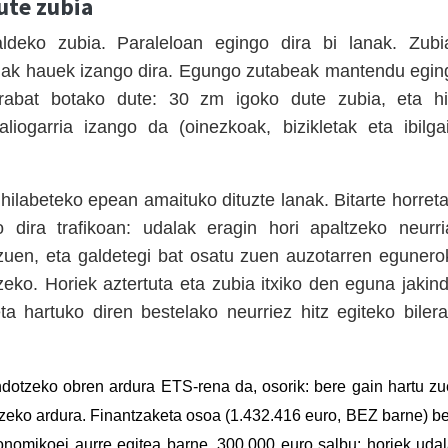
ute zubia
deko zubia. Paraleloan egingo dira bi lanak. Zubia
nak hauek izango dira. Egungo zutabeak mantendu egin
erabat botako dute: 30 zm igoko dute zubia, eta hi
iogarria izango da (oinezkoak, bizikletak eta ibilgai
hilabeteko epean amaituko dituzte lanak. Bitarte horreta
 dira trafikoan: udalak eragin hori apaltzeko neurri
uen, eta galdetegi bat osatu zuen auzotarren egunero
ko. Horiek aztertuta eta zubia itxiko den eguna jakind
ta hartuko diren bestelako neurriez hitz egiteko bilera
ndotzeko obren
ardura ETS-rena da, osorik: bere gain
hartu z
ze
ko ardura
. Finantzaketa osoa (1.432.416 euro, BEZ barne) b
konomikoei aurre egitea barne, 300.000 euro salbu: horiek
uda