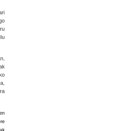
ri
go
ru
lu
n,
ak
ko
a,
ra
uen
ere
lak