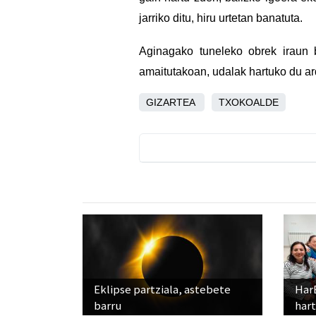
jarriko ditu, hiru urtetan banatuta.
Aginagako tuneleko obrek iraun 
amaitutakoan, udalak hartuko du ar
GIZARTEA
TXOKOALDE
Eklipse partziala, astebete
Har
barru
hart