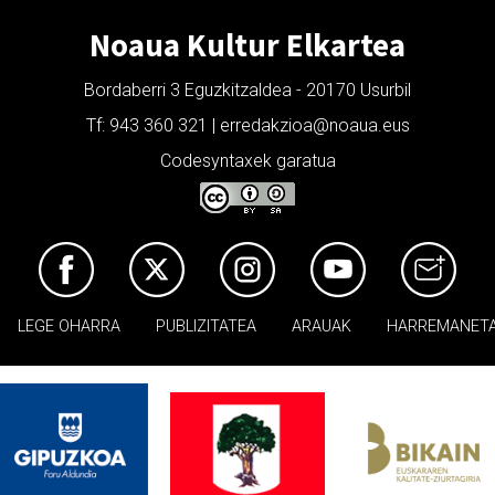
Noaua Kultur Elkartea
Bordaberri 3 Eguzkitzaldea - 20170 Usurbil
Tf: 943 360 321 | erredakzioa@noaua.eus
Codesyntaxek garatua
LEGE OHARRA
PUBLIZITATEA
ARAUAK
HARREMANET