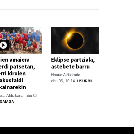
ien amaiera
Eklipse partziala,
erdi patsetan,
astebete barru
rri kirolen
Noaua Aldizkaria
akustaldi
abu 06, 10:14
USURBIL
kainarekin
ua Aldizkaria
abu 03
DAIAGA