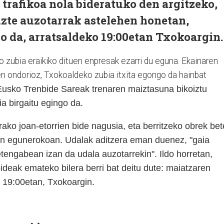
 trafikoa nola bideratuko den argitzeko,
tuzte auzotarrak astelehen honetan,
o da, arratsaldeko 19:00etan Txokoargin.
 zubia eraikiko dituen enpresak ezarri du eguna. Ekainaren
en ondorioz, Txokoaldeko zubia itxita egongo da hainbat
sko Trenbide Sareak trenaren maiztasuna bikoiztu
a birgaitu egingo da.
ko joan-etorrien bide nagusia, eta berritzeko obrek bet
ren egunerokoan.
Udalak aditzera eman duenez, "gaia
tengabean izan da udala auzotarrekin". Ildo horretan,
ideak emateko bilera berri bat deitu dute: maiatzaren
, 19:00etan, Txokoargin.