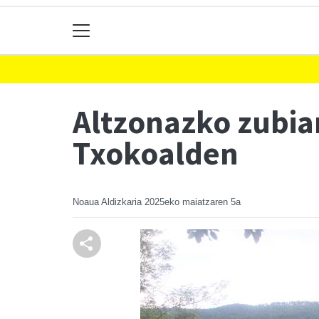
Altzonazko zubiar
Txokoalden
Noaua Aldizkaria
2025eko maiatzaren 5a