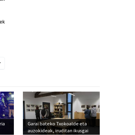
iek
ria
Garai bateko Txokoalde eta
auzokideak, iruditan ikusgai