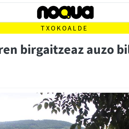
TXOKOALDE
en birgaitzeaz auzo bi