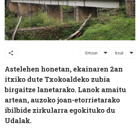
Entzun
Itzuli
Astelehen honetan, ekainaren 2an
itxiko dute Txokoaldeko zubia
birgaitze lanetarako. Lanok amaitu
artean, auzoko joan-etorrietarako
ibilbide zirkularra egokituko du
Udalak.