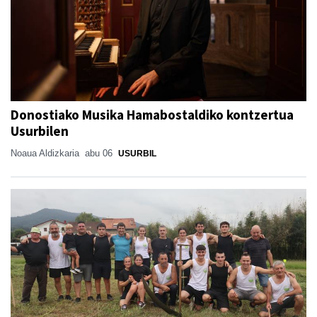
Donostiako Musika Hamabostaldiko kontzertua
Usurbilen
Noaua Aldizkaria
abu 06
USURBIL