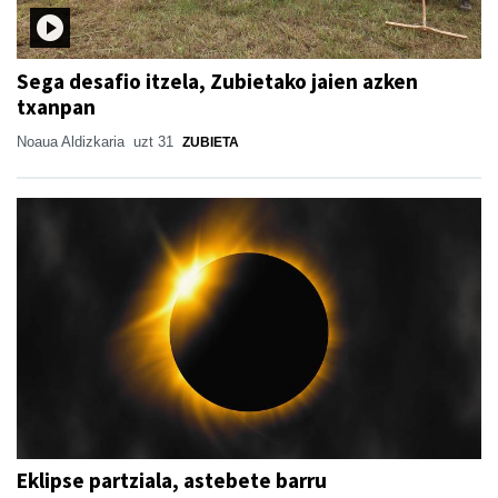
Sega desafio itzela, Zubietako jaien azken
txanpan
Noaua Aldizkaria
uzt 31
ZUBIETA
Eklipse partziala, astebete barru