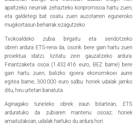
apaltzeko neurriak zehazteko konpromisoa hartu zuen,
eta galdetegi bat osatu zuen auzotarren eguneroko
mugikortasun beharrak ezagutzeko.
Txokoaldeko zubia birgaitu eta sendotzeko
obren ardura ETS-rena da, osorik: bere gain hartu zuen
proiektua idatzi, lizitatu zein gauzatzeko ardura.
Finantzaketa osoa (1.432.416 euro, BEZ barne) bere
gain hartu zuen, balizko igoera ekonomikoei aurre
egitea barne, 300.000 euro salbu: horiek udalak jarriko
ditu, hiru urtetan banatuta.
Aginagako tuneleko obrek iraun bitartean, ETS
arduratuko da zubiaren mantenu osoaz; horiek
amaitutakoan, udalak hartuko du ardura hori.