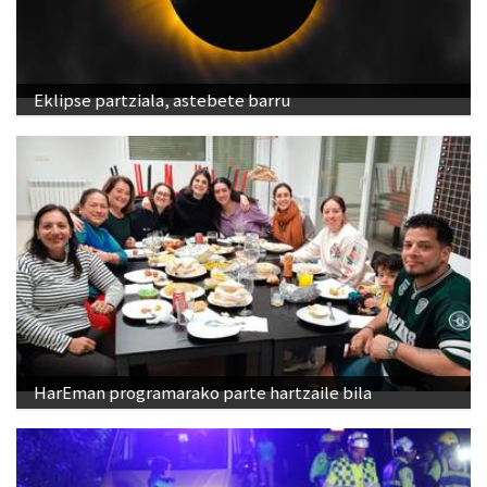
Eklipse partziala, astebete barru
HarEman programarako parte hartzaile bila