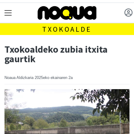
TXOKOALDE
Txokoaldeko zubia itxita
gaurtik
Noaua Aldizkaria
2025eko ekainaren 2a