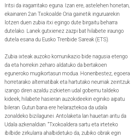
Iritsi da iragarritako eguna. Izan ere, astelehen honetan,
ekainaren 2an Txokoalde Oria gainetik inguruarekin
lotzen duen zubia itxi egingo dute birgaitu beharra
dutelako. Lanek gutxienez zazpi bat hilabete iraungo
dutela esana du Eusko Trenbide Sareak (ETS).
Zubia ixteak auzoko komunikazio bide nagusia etengo
da eta horrekin zeharo aldatuko da bertakoen
eguneroko mugikortasun modua. Honenbestez, egoera
horretarako alternatibak eta hartutako neurriak zeintzuk
izango diren azaldu zizkieten udal gobernu taldeko
kideek, hilabete hasieran auzokideekin eginiko aipatu
bileran. Gutun bana ere helaraztekoa da udala
zonaldeko bizilagunei. Antolaketa lan hauetan aritu da
Udala azkenaldian. "Txokoaldera sartu eta irteteko
ibilbide zirkularra ahalbidetuko da, zubiko obrak egin