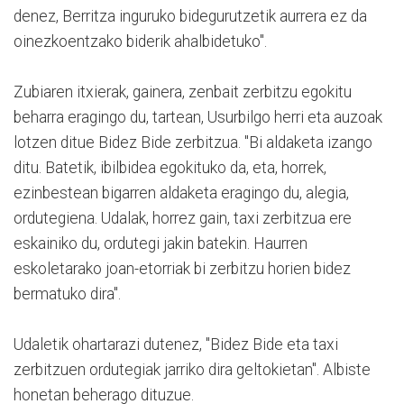
denez, Berritza inguruko bidegurutzetik aurrera ez da
oinezkoentzako biderik ahalbidetuko".
Zubiaren itxierak, gainera, zenbait zerbitzu egokitu
beharra eragingo du, tartean, Usurbilgo herri eta auzoak
lotzen ditue Bidez Bide zerbitzua. "Bi aldaketa izango
ditu. Batetik, ibilbidea egokituko da, eta, horrek,
ezinbestean bigarren aldaketa eragingo du, alegia,
ordutegiena. Udalak, horrez gain, taxi zerbitzua ere
eskainiko du, ordutegi jakin batekin. Haurren
eskoletarako joan-etorriak bi zerbitzu horien bidez
bermatuko dira".
Udaletik ohartarazi dutenez, "Bidez Bide eta taxi
zerbitzuen ordutegiak jarriko dira geltokietan". Albiste
honetan beherago dituzue.