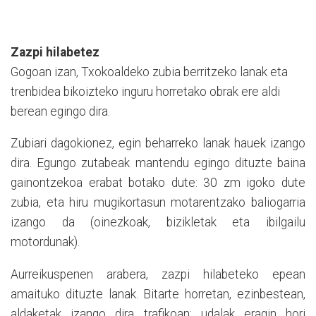
Zazpi hilabetez
Gogoan izan, Txokoaldeko zubia berritzeko lanak eta
trenbidea bikoizteko inguru horretako obrak ere aldi
berean egingo dira.
Zubiari dagokionez, egin beharreko lanak hauek izango
dira. Egungo zutabeak mantendu egingo dituzte baina
gainontzekoa erabat botako dute: 30 zm igoko dute
zubia, eta hiru mugikortasun motarentzako baliogarria
izango da (oinezkoak, bizikletak eta ibilgailu
motordunak).
Aurreikuspenen arabera, zazpi hilabeteko epean
amaituko dituzte lanak. Bitarte horretan, ezinbestean,
aldaketak izango dira trafikoan: udalak eragin hori