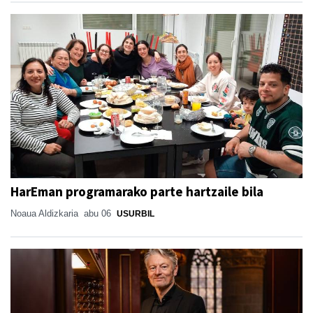
HarEman programarako parte hartzaile bila
Noaua Aldizkaria
abu 06
USURBIL