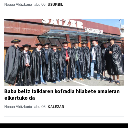
Noaua Aldizkaria
abu 06
USURBIL
Baba beltz txikiaren kofradia hilabete amaieran
elkartuko da
Noaua Aldizkaria
abu 06
KALEZAR