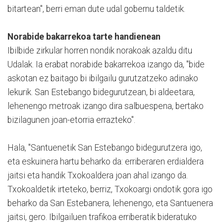
bitartean", berri eman dute udal gobernu taldetik.
Norabide bakarrekoa tarte handienean
Ibilbide zirkular horren nondik norakoak azaldu ditu
Udalak. Ia erabat norabide bakarrekoa izango da, "bide
askotan ez baitago bi ibilgailu gurutzatzeko adinako
lekurik. San Estebango bidegurutzean, bi aldeetara,
lehenengo metroak izango dira salbuespena, bertako
bizilagunen joan-etorria errazteko".
Hala, "Santuenetik San Estebango bidegurutzera igo,
eta eskuinera hartu beharko da: erriberaren erdialdera
jaitsi eta handik Txokoaldera joan ahal izango da.
Txokoaldetik irteteko, berriz, Txokoargi ondotik gora igo
beharko da San Estebanera, lehenengo, eta Santuenera
jaitsi, gero. Ibilgailuen trafikoa erriberatik bideratuko