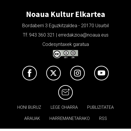
Noaua Kultur Elkartea
Bordaberri 3 Eguzkitzaldea - 20170 Usurbil
Tf: 943 360 321 | erredakzioa@noaua.eus
Codesyntaxek garatua
HONI BURUZ
LEGE OHARRA
PUBLIZITATEA
ARAUAK
HARREMANETARAKO
RSS