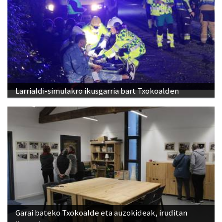
Larrialdi-simulakro ikusgarria bart Txokoalden
Garai bateko Txokoalde eta auzokideak, iruditan