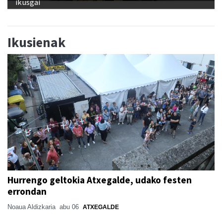
ikusgai
Ikusienak
Hurrengo geltokia Atxegalde, udako festen
errondan
Noaua Aldizkaria
abu 06
ATXEGALDE