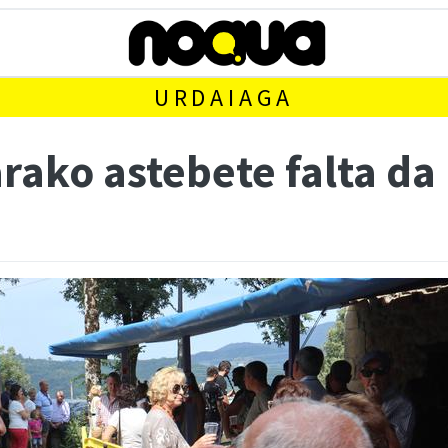
URDAIAGA
rako astebete falta da