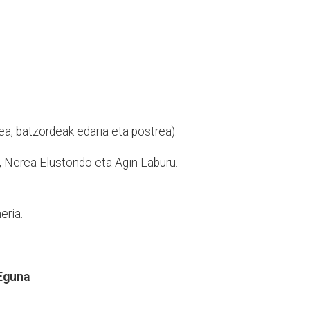
ea, batzordeak edaria eta postrea).
a, Nerea Elustondo eta Agin Laburu.
eria.
Eguna