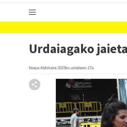
Urdaiagako jaieta
Noaua Aldizkaria
2023ko uztailaren 27a