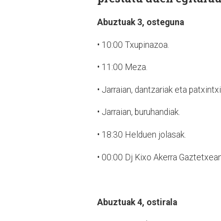
Abuztuak 3, osteguna
•
10:00 Txupinazoa.
•
11:00 Meza.
•
Jarraian, dantzariak eta patxint
•
Jarraian, buruhandiak.
•
18:30 Helduen jolasak.
•
00:00 Dj Kixo Akerra Gaztetxean
Abuztuak 4, ostirala