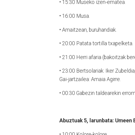
•
15:30 Museko izen-ematea.
•
16:00 Musa.
•
Amaitzean, buruhandiak.
•
20:00 Patata tortilla txapelketa.
•
21:00 Herri afaria (bakoitzak ber
•
23:00 Bertsolariak: Iker Zubeldi
Gai-jartzailea: Amaia Agirre.
•
00:30 Gabezin taldearekin errom
Abuztuak 5, larunbata: Umeen 
•
10:00 Kolore-kolore.