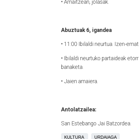
•
Amaitzean, jolasak.
Abuztuak 6, igandea
•
11:00 Ibilaldi neurtua. Izen-ema
•
Ibilaldi neurtuko partaideak etorr
banaketa.
•
Jaien amaiera.
Antolatzailea:
San Estebango Jai Batzordea.
KULTURA
URDAIAGA