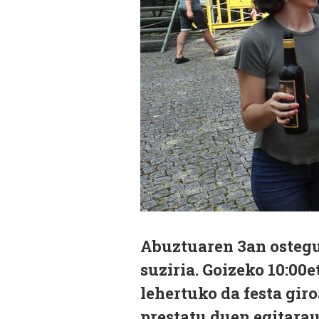
Abuztuaren 3an ostegu
suziria. Goizeko 10:00
lehertuko da festa gir
prestatu duen egitara