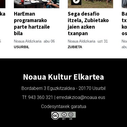
ika
HarEman
Sega desafio
Ba
programarako
itzela, Zubietako
tx
parte hartzaile
jaien azken
ko
bila
txanpan
o
6
Noaua Aldizkaria
abu 06
Noaua Aldizkaria
uzt 31
Noa
abu
USURBIL
ZUBIETA
Noaua Kultur Elkartea
Bordaberri 3 Eguzkitzaldea - 20170 Usurbil
Tf: 943 360 321 | erredakzioa@noaua.eus
Codesyntaxek garatua