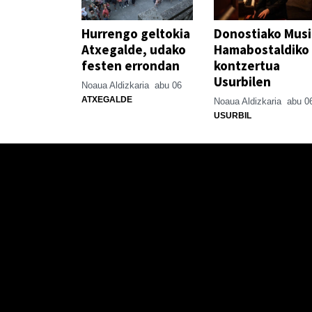
Hurrengo geltokia
Donostiako Mus
Atxegalde, udako
Hamabostaldiko
festen errondan
kontzertua
Usurbilen
Noaua Aldizkaria
abu 06
ATXEGALDE
Noaua Aldizkaria
abu 0
USURBIL