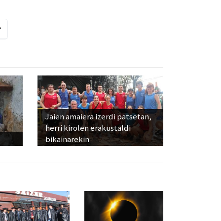
Jaien amaiera izerdi patsetan,
herri kirolen erakustaldi
bikainarekin