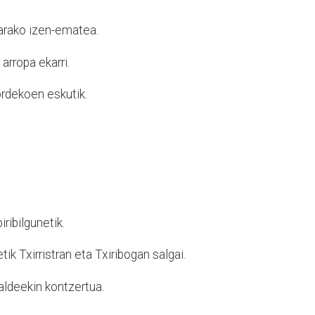
arako izen-ematea.
arropa ekarri.
ordekoen eskutik.
ribilgunetik.
tik Txirristran eta Txiribogan salgai.
aldeekin kontzertua.