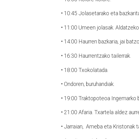
•
10:45 Jolasetarako eta bazkarit
•
11:00 Umeen jolasak. Aldatzeko 
•
14:00 Haurren bazkaria, jai batz
•
16:30 Haurrentzako tailerrak.
•
18:00 Txokolatada.
• Ondoren,
buruhandiak.
•
19:00 Traktopoteoa Ingemarko bi
•
21:00 Afaria. Txartela aldez aurre
•
Jarraian,
Ameba eta Kristonak t