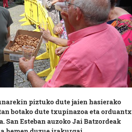
narekin piztuko dute jaien hasierako
etan botako dute txupinazoa eta orduantx
oa. San Esteban auzoko Jai Batzordeak
ua hemen duzue irakurgai.