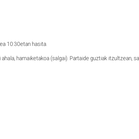
tea 10:30etan hasita.
i ahala, hamaiketakoa (salgai). Partaide guztiak itzultzean, sa