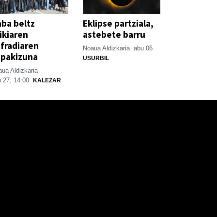
ba beltz
Eklipse partziala,
ikiaren
astebete barru
fradiaren
Noaua Aldizkaria
abu 06
spakizuna
USURBIL
ua Aldizkaria
 27, 14:00
KALEZAR