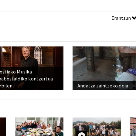
Erantzun
ostiako Musika
abostaldiko kontzertua
rbilen
Andatza zaintzeko deia