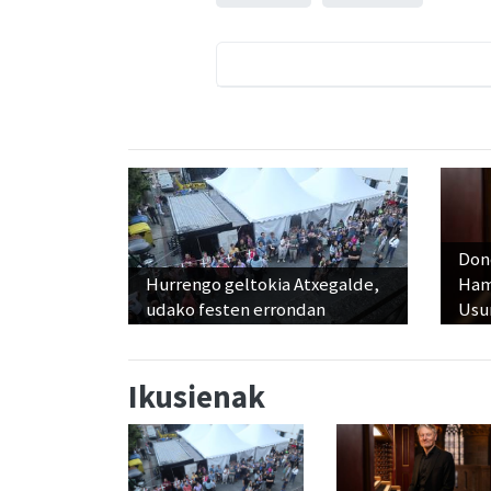
Don
Hurrengo geltokia Atxegalde,
Ham
udako festen errondan
Usu
Ikusienak