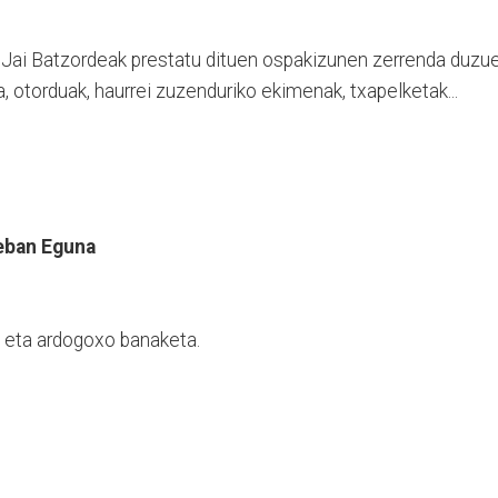
 Jai Batzordeak prestatu dituen ospakizunen zerrenda duzu
, otorduak, haurrei zuzenduriko ekimenak, txapelketak...
eban Eguna
i eta ardogoxo banaketa.