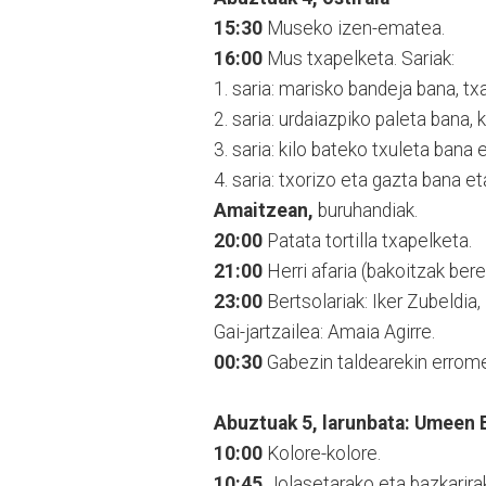
15:30
Museko izen-ematea.
16:00
Mus txapelketa. Sariak:
1. saria: marisko bandeja bana, tx
2. saria: urdaiazpiko paleta bana,
3. saria: kilo bateko txuleta bana 
4. saria: txorizo eta gazta bana et
Amaitzean,
buruhandiak.
20:00
Patata tortilla txapelketa.
21:00
Herri afaria (bakoitzak bere
23:00
Bertsolariak: Iker Zubeldia
Gai-jartzailea: Amaia Agirre.
00:30
Gabezin taldearekin errome
Abuztuak 5, larunbata: Umeen 
10:00
Kolore-kolore.
10:45
Jolasetarako eta bazkarir