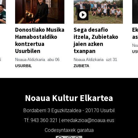
Donostiako Musika
Sega desafio
Ek
Hamabostaldiko
itzela, Zubietako
as
kontzertua
jaien azken
Noa
Usurbilen
txanpan
US
6
Noaua Aldizkaria
abu 06
Noaua Aldizkaria
uzt 31
USURBIL
ZUBIETA
Noaua Kultur Elkartea
Bordaberri 3 Eguzkitzaldea - 20170 Usurbil
Tf: 943 360 321 | erredakzioa@noaua.eus
Codesyntaxek garatua