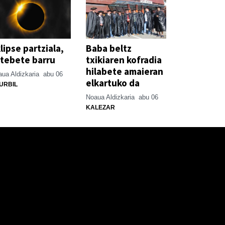
lipse partziala,
Baba beltz
tebete barru
txikiaren kofradia
hilabete amaieran
ua Aldizkaria
abu 06
elkartuko da
URBIL
Noaua Aldizkaria
abu 06
KALEZAR