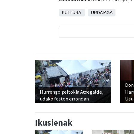
KULTURA
URDAIAGA
Don
Hurrengo geltokia Atxegalde,
Ham
udako festen errondan
Usu
Ikusienak