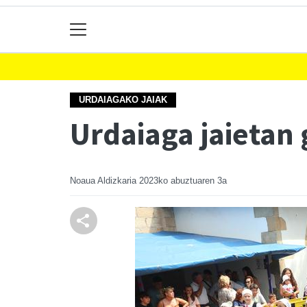
URDAIAGAKO JAIAK
Urdaiaga jaietan 
Noaua Aldizkaria
2023ko abuztuaren 3a