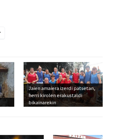
Jaien amaiera izerdi patsetan,
herri kirolen erakustaldi
bikainarekin