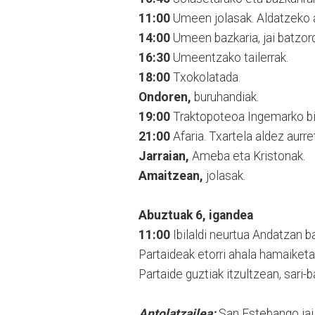
11:00
Umeen jolasak. Aldatzeko a
14:00
Umeen bazkaria, jai batzor
16:30
Umeentzako tailerrak.
18:00
Txokolatada.
Ondoren,
buruhandiak.
19:00
Traktopoteoa Ingemarko bir
21:00
Afaria. Txartela aldez aurret
Jarraian,
Ameba eta Kristonak.
Amaitzean,
jolasak.
Abuztuak 6, igandea
11:00
Ibilaldi neurtua Andatzan 
Partaideak etorri ahala hamaiketak
Partaide guztiak itzultzean, sari-
Antolatzailea:
San Estebango jai