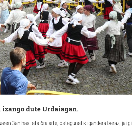
i izango dute Urdaiagan.
ren 3an hasi eta 6ra arte, ostegunetik igandera beraz, jai gi