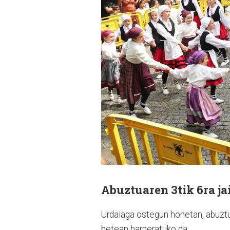
Abuztuaren 3tik 6ra ja
Urdaiaga ostegun honetan, abuztua
betean barneratuko da.