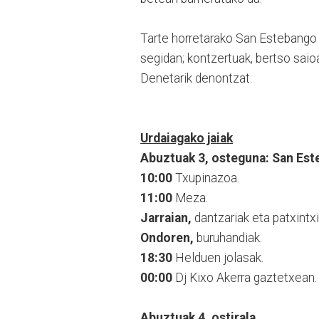
Tarte horretarako San Estebango
segidan; kontzertuak, bertso saioa
Denetarik denontzat.
Urdaiagako jaiak
Abuztuak 3, osteguna: San Est
10:00
Txupinazoa.
11:00
Meza.
Jarraian,
dantzariak eta patxintx
Ondoren,
buruhandiak.
18:30
Helduen jolasak.
00:00
Dj Kixo Akerra gaztetxean.
Abuztuak 4, ostirala