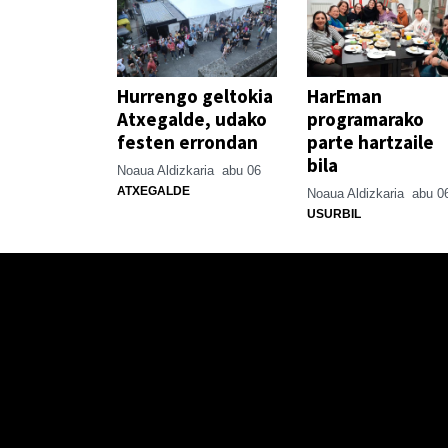
Hurrengo geltokia
HarEman
Atxegalde, udako
programarako
festen errondan
parte hartzaile
bila
Noaua Aldizkaria
abu 06
ATXEGALDE
Noaua Aldizkaria
abu 0
USURBIL