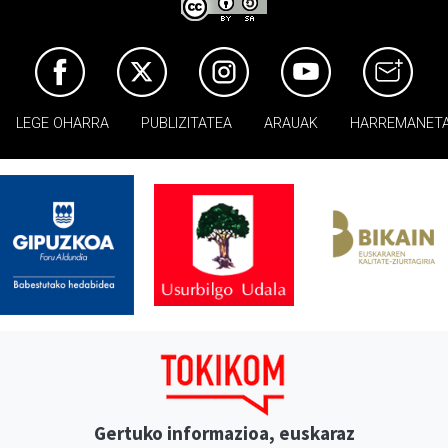
LEGE OHARRA
PUBLIZITATEA
ARAUAK
HARREMANET
Gertuko informazioa, euskaraz