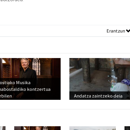
Erantzun
ostiako Musika
abostaldiko kontzertua
rbilen
Andatza zaintzeko deia