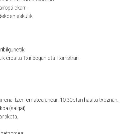
rropa ekarri.
dekoen eskutik.
ibilgunetik.
ik erosita Txiribogan eta Txirristran.
barrena. Izen-ematea unean 10:30etan hasita txoznan.
oa (salgai).
banaketa.
 batzordea.