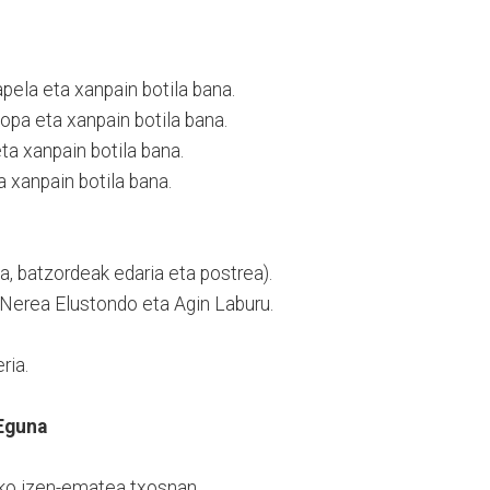
apela eta xanpain botila bana.
 kopa eta xanpain botila bana.
eta xanpain botila bana.
a xanpain botila bana.
a, batzordeak edaria eta postrea).
, Nerea Elustondo eta Agin Laburu.
ria.
Eguna
ako izen-ematea txosnan.