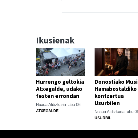
Ikusienak
Hurrengo geltokia
Donostiako Mus
Atxegalde, udako
Hamabostaldiko
festen errondan
kontzertua
Usurbilen
Noaua Aldizkaria
abu 06
ATXEGALDE
Noaua Aldizkaria
abu 0
USURBIL