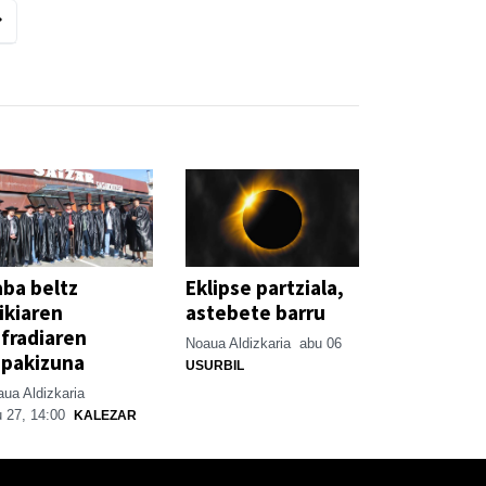
ba beltz
Eklipse partziala,
ikiaren
astebete barru
fradiaren
Noaua Aldizkaria
abu 06
spakizuna
USURBIL
ua Aldizkaria
 27, 14:00
KALEZAR