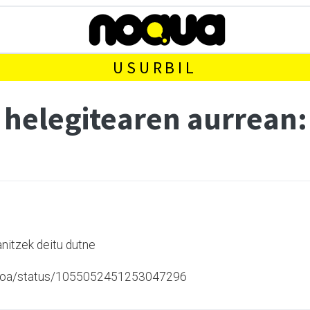
USURBIL
 helegitearen aurrean:
 anitzek deitu dutne
puzkoa/status/1055052451253047296