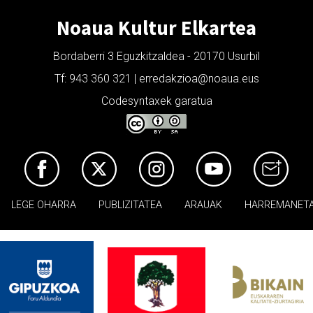
Noaua Kultur Elkartea
Bordaberri 3 Eguzkitzaldea - 20170 Usurbil
Tf: 943 360 321 | erredakzioa@noaua.eus
Codesyntaxek garatua
LEGE OHARRA
PUBLIZITATEA
ARAUAK
HARREMANET