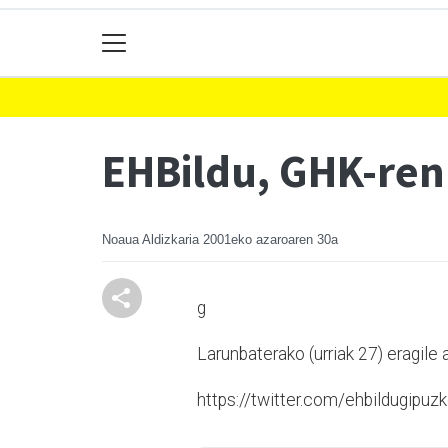
EHBildu, GHK-ren
Noaua Aldizkaria
2001eko azaroaren 30a
g
Larunbaterako (urriak 27) eragile
https://twitter.com/ehbildugi