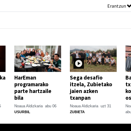
Erantzun
ika
HarEman
Sega desafio
Ba
programarako
itzela, Zubietako
tx
parte hartzaile
jaien azken
ko
bila
txanpan
o
6
Noaua Aldizkaria
abu 06
Noaua Aldizkaria
uzt 31
Noa
abu
USURBIL
ZUBIETA