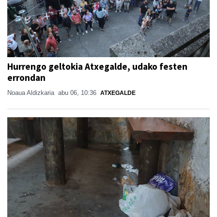
Hurrengo geltokia Atxegalde, udako festen
errondan
Noaua Aldizkaria
abu 06, 10:36
ATXEGALDE