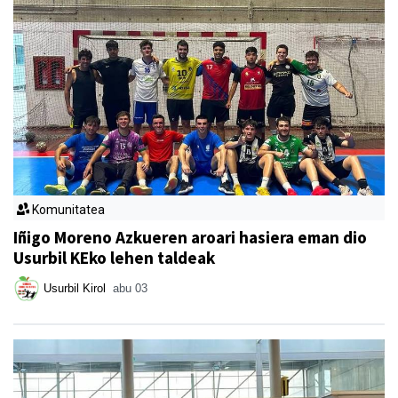
Komunitatea
Iñigo Moreno Azkueren aroari hasiera eman dio
Usurbil KEko lehen taldeak
Usurbil Kirol
abu 03