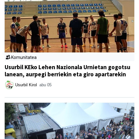
Komunitatea
Usurbil KEko Lehen Nazionala Urnietan gogotsu
lanean, aurpegi berriekin eta giro apartarekin
Usurbil Kirol
abu 05