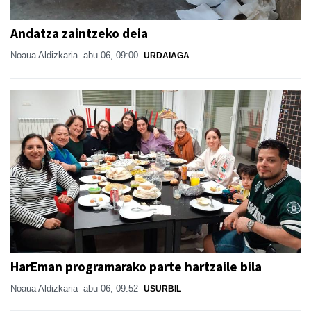
Andatza zaintzeko deia
Noaua Aldizkaria
abu 06, 09:00
URDAIAGA
HarEman programarako parte hartzaile bila
Noaua Aldizkaria
abu 06, 09:52
USURBIL