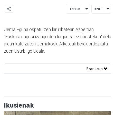
Entzun
Itzuli
Uema Eguna ospatu zen larunbatean Azpeitian.
"Euskara nagusi izango den lurgunea ezinbestekoa" dela
aldarrikatu zuten Uemakoek. Alkateak berak ordezkatu
zuen Usurbilgo Udala.
Erantzun
Ikusienak