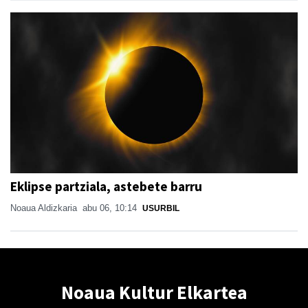
Eklipse partziala, astebete barru
Noaua Aldizkaria
abu 06, 10:14
USURBIL
Noaua Kultur Elkartea