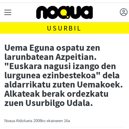
USURBIL
Uema Eguna ospatu zen
larunbatean Azpeitian.
"Euskara nagusi izango den
lurgunea ezinbestekoa" dela
aldarrikatu zuten Uemakoek.
Alkateak berak ordezkatu
zuen Usurbilgo Udala.
Noaua Aldizkaria
2008ko ekainaren 16a