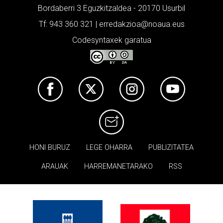
Bordaberri 3 Eguzkitzaldea - 20170 Usurbil
Tf: 943 360 321 | erredakzioa@noaua.eus
Codesyntaxek garatua
HONI BURUZ
LEGE OHARRA
PUBLIZITATEA
ARAUAK
HARREMANETARAKO
RSS