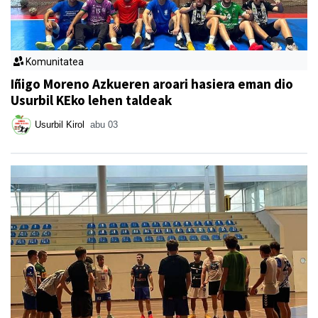
Komunitatea
Iñigo Moreno Azkueren aroari hasiera eman dio
Usurbil KEko lehen taldeak
Usurbil Kirol
abu 03