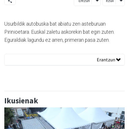
Entzun
Itzuli
Usurbildik autobuska bat abiatu zen asteburuan
Pirinioetara. Euskal zaletu askorekin bat egin zuten.
Eguraldiak lagundu ez arren, primeran pasa zuten.
Erantzun
Ikusienak