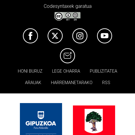
Codesyntaxek garatua
HONI BURUZ
LEGE OHARRA
PUBLIZITATEA
ARAUAK
HARREMANETARAKO
RSS