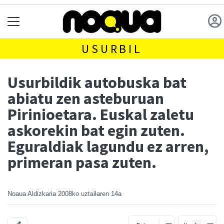
USURBIL
Usurbildik autobuska bat
abiatu zen asteburuan
Pirinioetara. Euskal zaletu
askorekin bat egin zuten.
Eguraldiak lagundu ez arren,
primeran pasa zuten.
Noaua Aldizkaria
2008ko uztailaren 14a