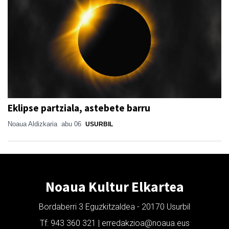
Eklipse partziala, astebete barru
Noaua Aldizkaria
abu 06
USURBIL
Noaua Kultur Elkartea
Bordaberri 3 Eguzkitzaldea - 20170 Usurbil
Tf: 943 360 321 | erredakzioa@noaua.eus