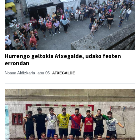
Hurrengo geltokia Atxegalde, udako festen
errondan
Noaua Aldizkaria
abu 06
ATXEGALDE