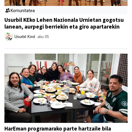
Komunitatea
Usurbil KEko Lehen Nazionala Urnietan gogotsu
lanean, aurpegi berriekin eta giro apartarekin
Usurbil Kirol
abu 05
HarEman programarako parte hartzaile bila