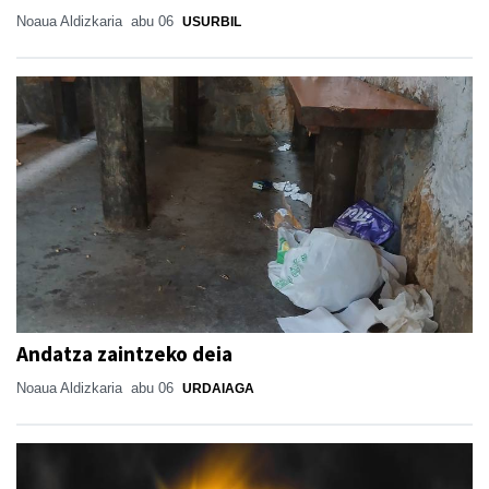
Noaua Aldizkaria
abu 06
USURBIL
Andatza zaintzeko deia
Noaua Aldizkaria
abu 06
URDAIAGA