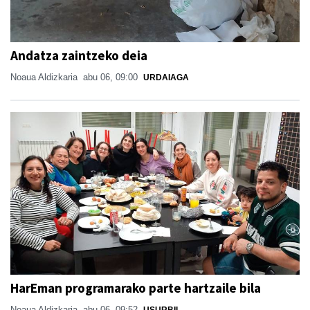
Andatza zaintzeko deia
Noaua Aldizkaria
abu 06, 09:00
URDAIAGA
HarEman programarako parte hartzaile bila
Noaua Aldizkaria
abu 06, 09:52
USURBIL