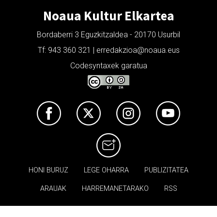
Noaua Kultur Elkartea
Bordaberri 3 Eguzkitzaldea - 20170 Usurbil
Tf: 943 360 321 | erredakzioa@noaua.eus
Codesyntaxek garatua
HONI BURUZ
LEGE OHARRA
PUBLIZITATEA
ARAUAK
HARREMANETARAKO
RSS