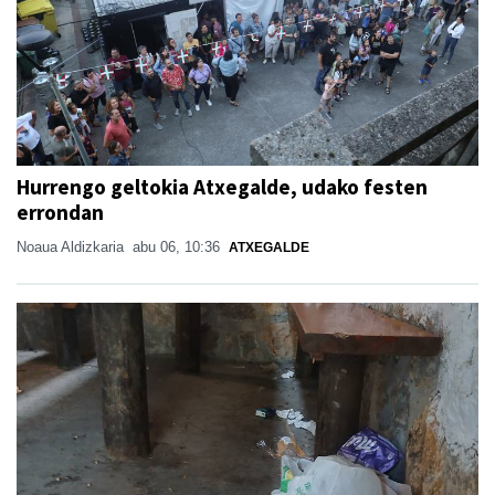
Hurrengo geltokia Atxegalde, udako festen
errondan
Noaua Aldizkaria
abu 06, 10:36
ATXEGALDE