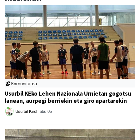
Komunitatea
Usurbil KEko Lehen Nazionala Urnietan gogotsu
lanean, aurpegi berriekin eta giro apartarekin
Usurbil Kirol
abu 05