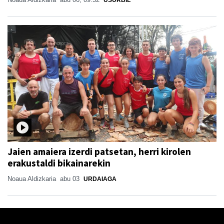
Jaien amaiera izerdi patsetan, herri kirolen
erakustaldi bikainarekin
Noaua Aldizkaria
abu 03
URDAIAGA