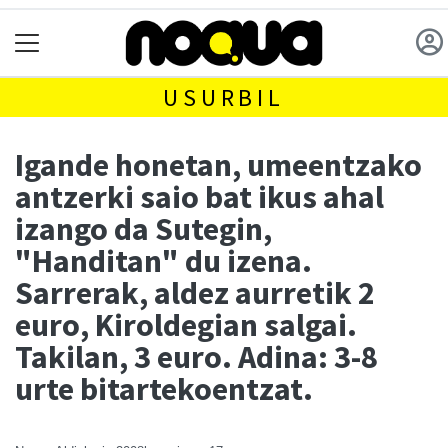
USURBIL
Igande honetan, umeentzako
antzerki saio bat ikus ahal
izango da Sutegin,
"Handitan" du izena.
Sarrerak, aldez aurretik 2
euro, Kiroldegian salgai.
Takilan, 3 euro. Adina: 3-8
urte bitartekoentzat.