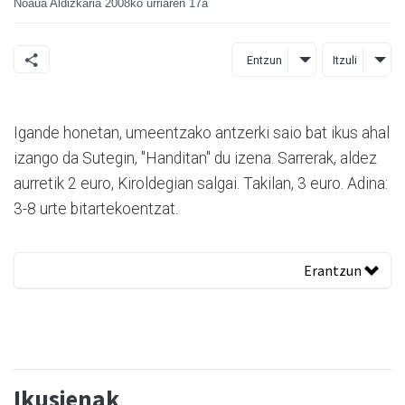
Noaua Aldizkaria
2008ko urriaren 17a
Entzun
Itzuli
Igande honetan, umeentzako antzerki saio bat ikus ahal
izango da Sutegin, "Handitan" du izena. Sarrerak, aldez
aurretik 2 euro, Kiroldegian salgai. Takilan, 3 euro. Adina:
3-8 urte bitartekoentzat.
Erantzun
Ikusienak