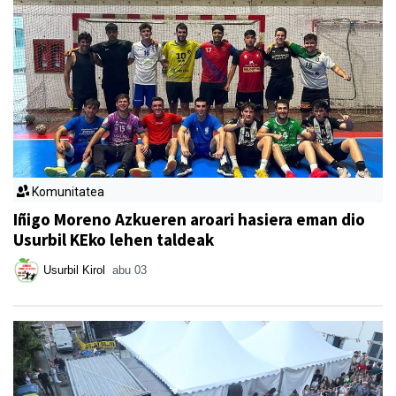
Komunitatea
Iñigo Moreno Azkueren aroari hasiera eman dio
Usurbil KEko lehen taldeak
Usurbil Kirol
abu 03