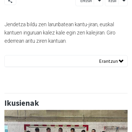
Entzun
Itzuli
Jendetza bildu zen larunbatean kantu-jiran, euskal
kantuen inguruan kalez kale egin zen kalejiran. Giro
ederrean aritu ziren kantuan.
Erantzun
Ikusienak