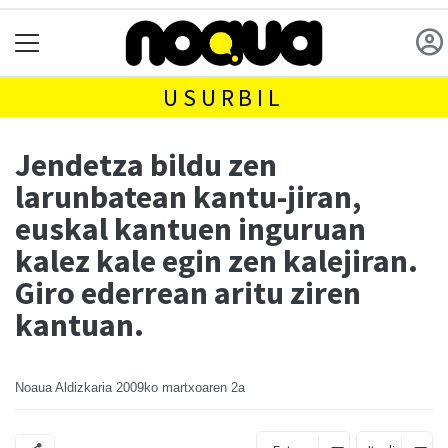
USURBIL
Jendetza bildu zen
larunbatean kantu-jiran,
euskal kantuen inguruan
kalez kale egin zen kalejiran.
Giro ederrean aritu ziren
kantuan.
Noaua Aldizkaria
2009ko martxoaren 2a