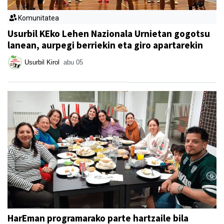
Komunitatea
Usurbil KEko Lehen Nazionala Urnietan gogotsu
lanean, aurpegi berriekin eta giro apartarekin
Usurbil Kirol
abu 05
HarEman programarako parte hartzaile bila