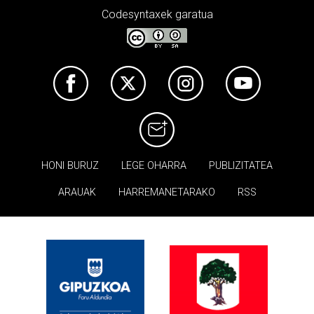
Codesyntaxek garatua
HONI BURUZ
LEGE OHARRA
PUBLIZITATEA
ARAUAK
HARREMANETARAKO
RSS