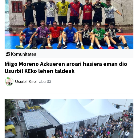
Komunitatea
Iñigo Moreno Azkueren aroari hasiera eman dio
Usurbil KEko lehen taldeak
Usurbil Kirol
abu 03