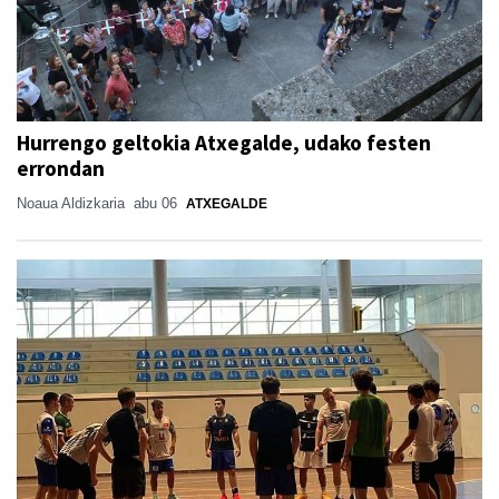
Hurrengo geltokia Atxegalde, udako festen
errondan
Noaua Aldizkaria
abu 06
ATXEGALDE