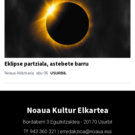
Eklipse partziala, astebete barru
Noaua Aldizkaria
abu 06
USURBIL
Noaua Kultur Elkartea
Bordaberri 3 Eguzkitzaldea - 20170 Usurbil
Tf: 943 360 321 | erredakzioa@noaua.eus