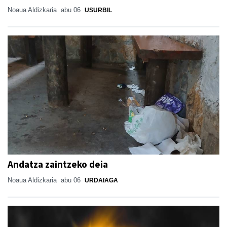
Noaua Aldizkaria
abu 06
USURBIL
Andatza zaintzeko deia
Noaua Aldizkaria
abu 06
URDAIAGA