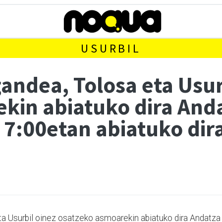
USURBIL
gandea, Tolosa eta Usur
kin abiatuko dira And
 7:00etan abiatuko di
eta Usurbil oinez osatzeko asmoarekin abiatuko dira Andatza