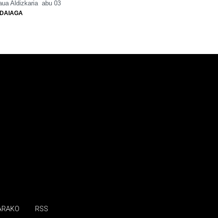
ua Aldizkaria
abu 03
DAIAGA
ARAKO
RSS