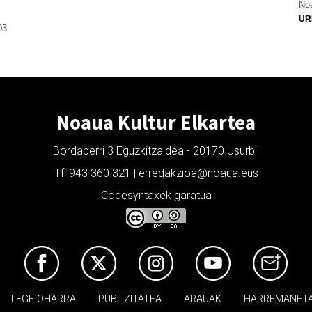
Noa
UR
03
Noaua Kultur Elkartea
Bordaberri 3 Eguzkitzaldea - 20170 Usurbil
Tf: 943 360 321 | erredakzioa@noaua.eus
Codesyntaxek garatua
LEGE OHARRA
PUBLIZITATEA
ARAUAK
HARREMANET