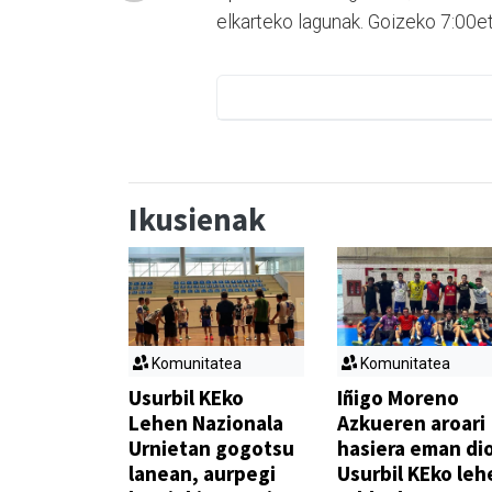
elkarteko lagunak. Goizeko 7:00e
Ikusienak
Komunitatea
Komunitatea
Usurbil KEko
Iñigo Moreno
Lehen Nazionala
Azkueren aroari
Urnietan gogotsu
hasiera eman di
lanean, aurpegi
Usurbil KEko leh