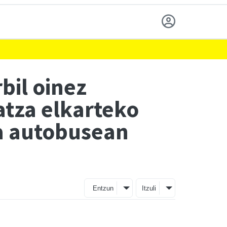
bil oinez
atza elkarteko
ra autobusean
Entzun
Itzuli