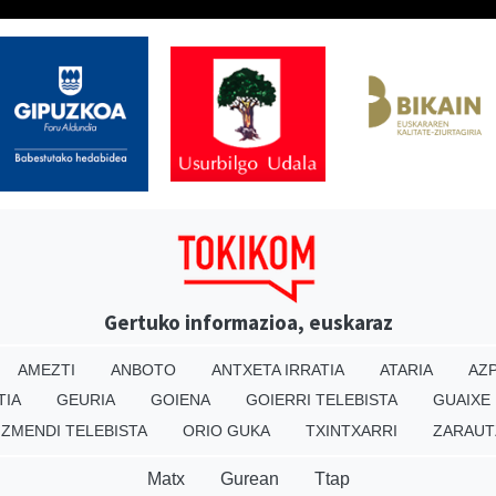
Gertuko informazioa, euskaraz
AMEZTI
ANBOTO
ANTXETA IRRATIA
ATARIA
AZP
TIA
GEURIA
GOIENA
GOIERRI TELEBISTA
GUAIXE
IZMENDI TELEBISTA
ORIO GUKA
TXINTXARRI
ZARAUT
Matx
Gurean
Ttap