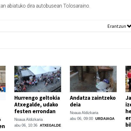
tan abiatuko dira autobusean Tolosaraino.
Erantzun
Hurrengo geltokia
Andatza zaintzeko
Ja
Atxegalde, udako
deia
iz
festen errondan
he
Noaua Aldizkaria
er
o
abu 06, 09:00
URDAIAGA
Noaua Aldizkaria
bi
en
abu 06, 10:36
ATXEGALDE