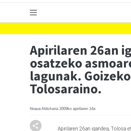
Apirilaren 26an i
osatzeko asmoare
lagunak. Goizeko
Tolosaraino.
Noaua Aldizkaria
2009ko apirilaren 14a
Apirilaren 26an igandea, Tolosa 