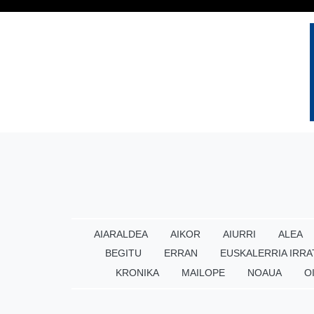
AIARALDEA
AIKOR
AIURRI
ALEA
BEGITU
ERRAN
EUSKALERRIA IRRA
KRONIKA
MAILOPE
NOAUA
O