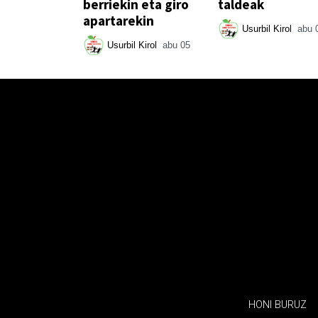
berriekin eta giro
taldeak
apartarekin
Usurbil Kirol
abu 
Usurbil Kirol
abu 05
HONI BURUZ