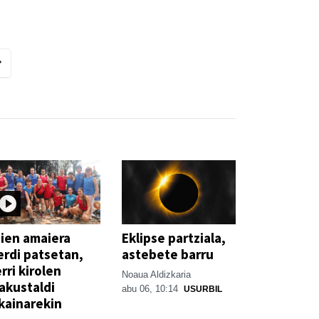
ien amaiera
Eklipse partziala,
erdi patsetan,
astebete barru
rri kirolen
Noaua Aldizkaria
akustaldi
abu 06, 10:14
USURBIL
kainarekin