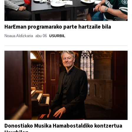
HarEman programarako parte hartzaile bila
Noaua Aldizkaria
abu 06
USURBIL
Donostiako Musika Hamabostaldiko kontzertua