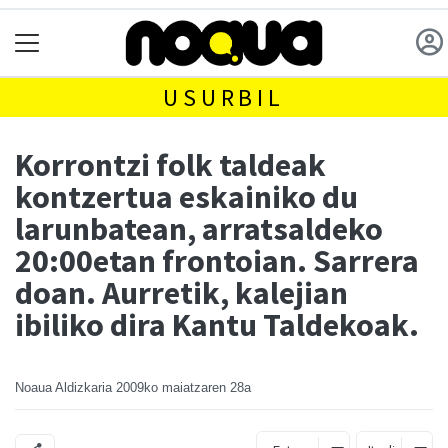
USURBIL
Korrontzi folk taldeak
kontzertua eskainiko du
larunbatean, arratsaldeko
20:00etan frontoian. Sarrera
doan. Aurretik, kalejian
ibiliko dira Kantu Taldekoak.
Noaua Aldizkaria
2009ko maiatzaren 28a