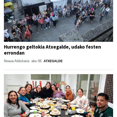
Hurrengo geltokia Atxegalde, udako festen
errondan
Noaua Aldizkaria
abu 06
ATXEGALDE