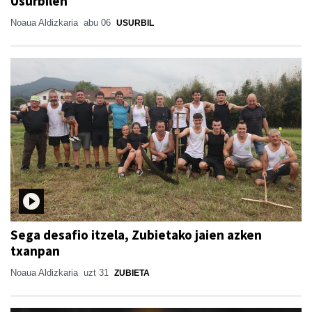
Usurbilen
Noaua Aldizkaria
abu 06
USURBIL
Sega desafio itzela, Zubietako jaien azken
txanpan
Noaua Aldizkaria
uzt 31
ZUBIETA