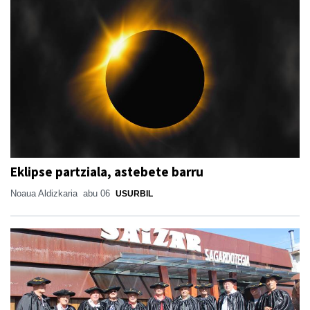
Eklipse partziala, astebete barru
Noaua Aldizkaria
abu 06
USURBIL