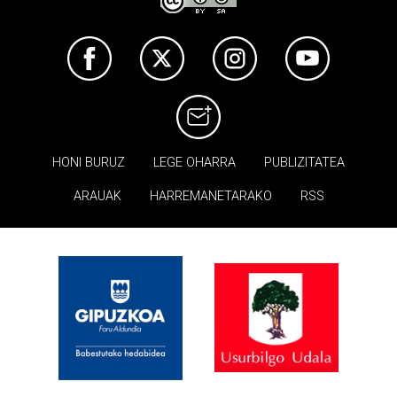
HONI BURUZ
LEGE OHARRA
PUBLIZITATEA
ARAUAK
HARREMANETARAKO
RSS