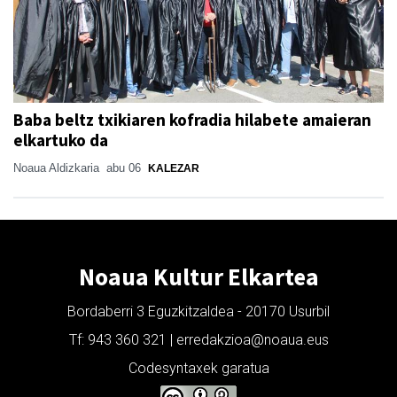
Baba beltz txikiaren kofradia hilabete amaieran
elkartuko da
Noaua Aldizkaria
abu 06
KALEZAR
Noaua Kultur Elkartea
Bordaberri 3 Eguzkitzaldea - 20170 Usurbil
Tf: 943 360 321 | erredakzioa@noaua.eus
Codesyntaxek garatua