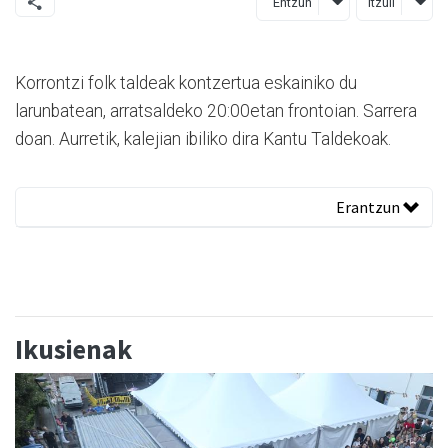
Entzun
Itzuli
Korrontzi folk taldeak kontzertua eskainiko du
larunbatean, arratsaldeko 20:00etan frontoian. Sarrera
doan. Aurretik, kalejian ibiliko dira Kantu Taldekoak.
Erantzun
Ikusienak