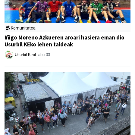
Komunitatea
Iñigo Moreno Azkueren aroari hasiera eman dio
Usurbil KEko lehen taldeak
Usurbil Kirol
abu 03