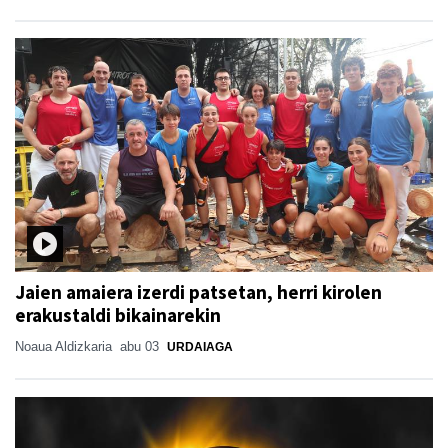
Jaien amaiera izerdi patsetan, herri kirolen
erakustaldi bikainarekin
Noaua Aldizkaria
abu 03
URDAIAGA