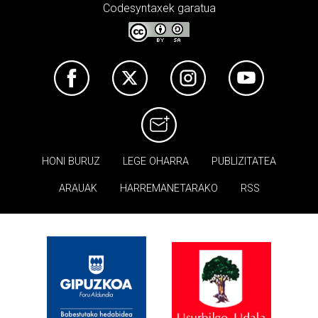
Codesyntaxek garatua
HONI BURUZ
LEGE OHARRA
PUBLIZITATEA
ARAUAK
HARREMANETARAKO
RSS