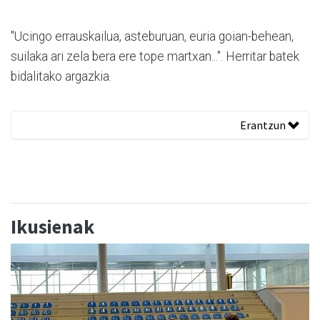
"Ucingo errauskailua, asteburuan, euria goian-behean,
suilaka ari zela bera ere tope martxan...". Herritar batek
bidalitako argazkia.
Erantzun
Ikusienak