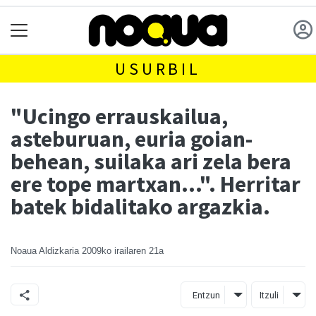
USURBIL
"Ucingo errauskailua,
asteburuan, euria goian-
behean, suilaka ari zela bera
ere tope martxan...". Herritar
batek bidalitako argazkia.
Noaua Aldizkaria
2009ko irailaren 21a
Entzun
Itzuli