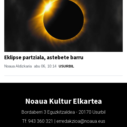
Eklipse partziala, astebete barru
Noaua Aldizkaria
abu 06, 10:14
USURBIL
Noaua Kultur Elkartea
Bordaberri 3 Eguzkitzaldea - 20170 Usurbil
Tf: 943 360 321 | erredakzioa@noaua.eus