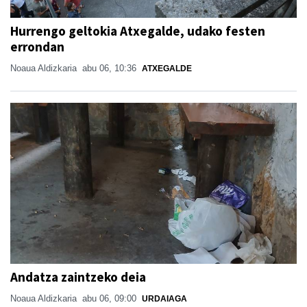
Hurrengo geltokia Atxegalde, udako festen
errondan
Noaua Aldizkaria
abu 06, 10:36
ATXEGALDE
Andatza zaintzeko deia
Noaua Aldizkaria
abu 06, 09:00
URDAIAGA