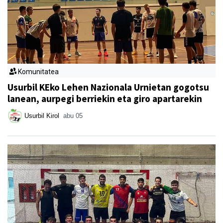
Komunitatea
Usurbil KEko Lehen Nazionala Urnietan gogotsu
lanean, aurpegi berriekin eta giro apartarekin
Usurbil Kirol
abu 05