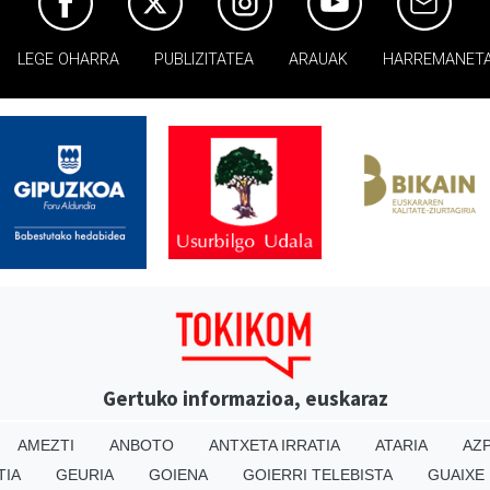
LEGE OHARRA
PUBLIZITATEA
ARAUAK
HARREMANET
Gertuko informazioa, euskaraz
AMEZTI
ANBOTO
ANTXETA IRRATIA
ATARIA
AZP
TIA
GEURIA
GOIENA
GOIERRI TELEBISTA
GUAIXE