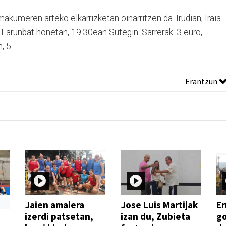
akumeren arteko elkarrizketan oinarritzen da. Irudian, Iraia
. Larunbat honetan, 19:30ean Sutegin. Sarrerak: 3 euro,
, 5.
Erantzun
Jaien amaiera
Jose Luis Martijak
Er
izerdi patsetan,
izan du, Zubieta
go