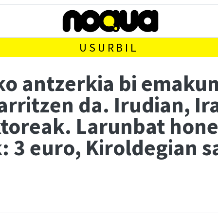
USURBIL
ko antzerkia bi emaku
rritzen da. Irudian, Ira
ktoreak. Larunbat hon
: 3 euro, Kiroldegian 