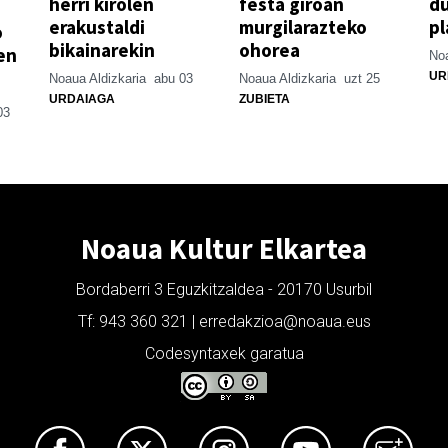
herri kirolen
festa giroan
d
erakustaldi
murgilarazteko
pl
o
bikainarekin
ohorea
en
Noa
UR
Noaua Aldizkaria
abu 03
Noaua Aldizkaria
uzt 25
URDAIAGA
ZUBIETA
03
Noaua Kultur Elkartea
Bordaberri 3 Eguzkitzaldea - 20170 Usurbil
Tf: 943 360 321 | erredakzioa@noaua.eus
Codesyntaxek garatua