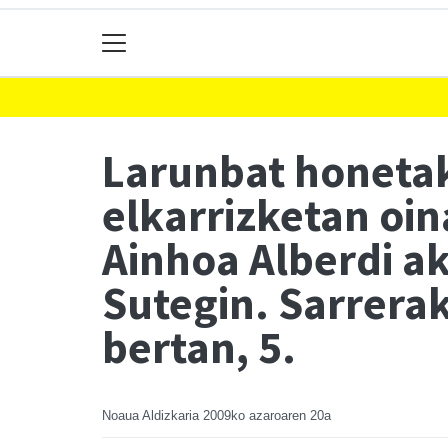
Larunbat honeta
elkarrizketan oina
Ainhoa Alberdi a
Sutegin. Sarrerak
bertan, 5.
Noaua Aldizkaria
2009ko azaroaren 20a