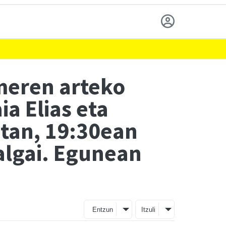
meren arteko
ia Elias eta
etan, 19:30ean
salgai. Egunean
Entzun
Itzuli