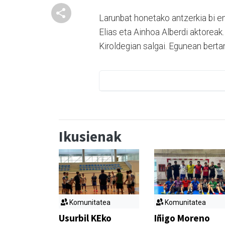
Larunbat honetako antzerkia bi em
Elias eta Ainhoa Alberdi aktoreak
Kiroldegian salgai. Egunean bertan
Ikusienak
Komunitatea
Komunitatea
Usurbil KEko
Iñigo Moreno