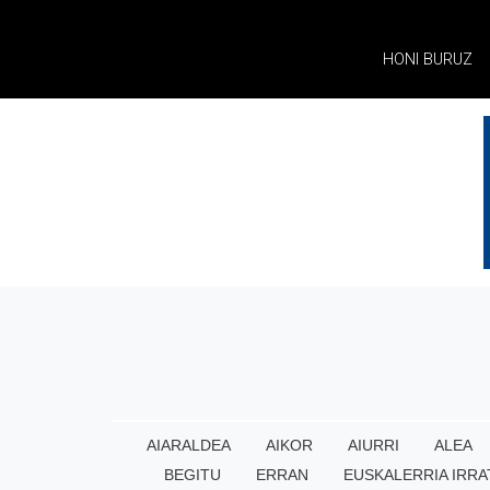
HONI BURUZ
AIARALDEA
AIKOR
AIURRI
ALEA
BEGITU
ERRAN
EUSKALERRIA IRRA