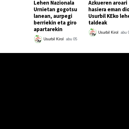
Lehen Nazionala
Azkueren aroari
Urnietan gogotsu
hasiera eman di
lanean, aurpegi
Usurbil KEko leh
berriekin eta giro
taldeak
apartarekin
Usurbil Kirol
abu 
Usurbil Kirol
abu 05