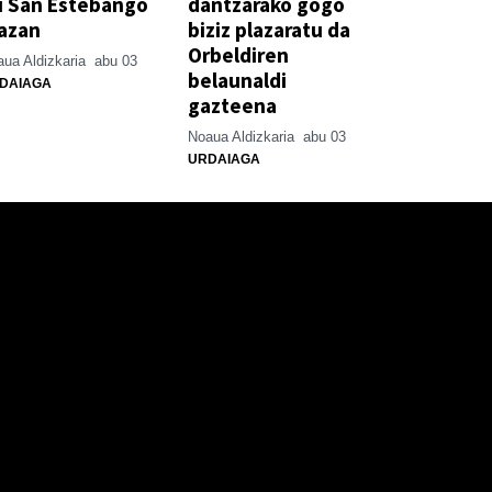
u San Estebango
dantzarako gogo
azan
biziz plazaratu da
Orbeldiren
ua Aldizkaria
abu 03
belaunaldi
DAIAGA
gazteena
Noaua Aldizkaria
abu 03
URDAIAGA