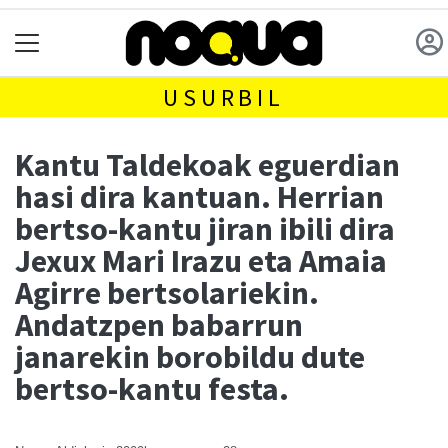
USURBIL
Kantu Taldekoak eguerdian
hasi dira kantuan. Herrian
bertso-kantu jiran ibili dira
Jexux Mari Irazu eta Amaia
Agirre bertsolariekin.
Andatzpen babarrun
janarekin borobildu dute
bertso-kantu festa.