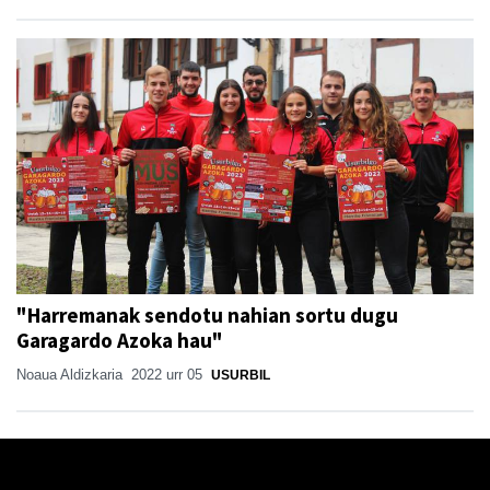
"Harremanak sendotu nahian sortu dugu
Garagardo Azoka hau"
Noaua Aldizkaria
2022 urr 05
USURBIL