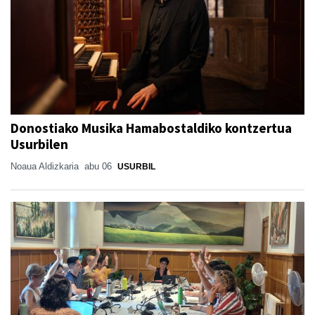
Donostiako Musika Hamabostaldiko kontzertua
Usurbilen
Noaua Aldizkaria
abu 06
USURBIL