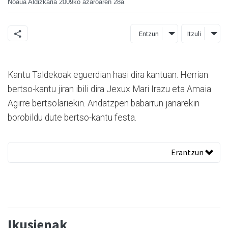
Noaua Aldizkaria
2009ko azaroaren 28a
Entzun
Itzuli
Kantu Taldekoak eguerdian hasi dira kantuan. Herrian
bertso-kantu jiran ibili dira Jexux Mari Irazu eta Amaia
Agirre bertsolariekin. Andatzpen babarrun janarekin
borobildu dute bertso-kantu festa.
Erantzun
Ikusienak