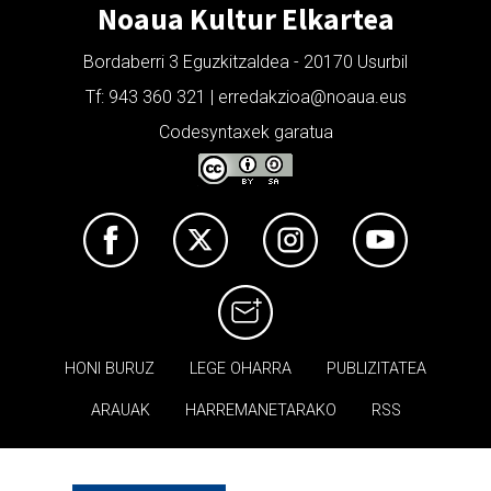
Noaua Kultur Elkartea
Bordaberri 3 Eguzkitzaldea - 20170 Usurbil
Tf: 943 360 321 | erredakzioa@noaua.eus
Codesyntaxek garatua
HONI BURUZ
LEGE OHARRA
PUBLIZITATEA
ARAUAK
HARREMANETARAKO
RSS