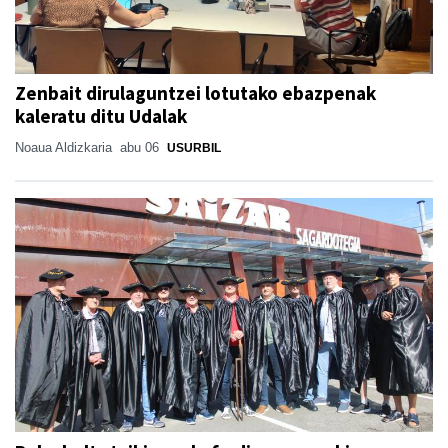
Zenbait dirulaguntzei lotutako ebazpenak
kaleratu ditu Udalak
Noaua Aldizkaria
abu 06
USURBIL