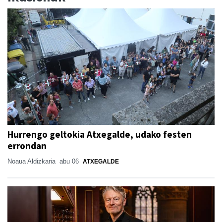
Hurrengo geltokia Atxegalde, udako festen
errondan
Noaua Aldizkaria
abu 06
ATXEGALDE