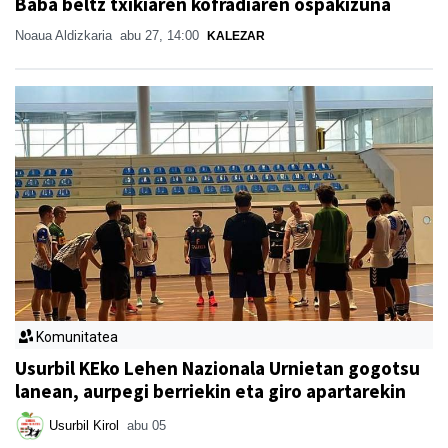
Baba beltz txikiaren kofradiaren ospakizuna
Noaua Aldizkaria
abu 27, 14:00
KALEZAR
Komunitatea
Usurbil KEko Lehen Nazionala Urnietan gogotsu
lanean, aurpegi berriekin eta giro apartarekin
Usurbil Kirol
abu 05