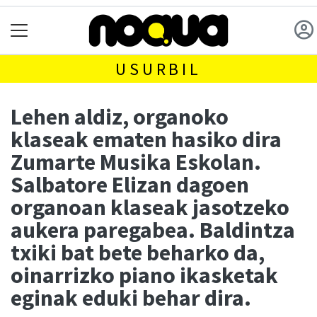
USURBIL
Lehen aldiz, organoko
klaseak ematen hasiko dira
Zumarte Musika Eskolan.
Salbatore Elizan dagoen
organoan klaseak jasotzeko
aukera paregabea. Baldintza
txiki bat bete beharko da,
oinarrizko piano ikasketak
eginak eduki behar dira.