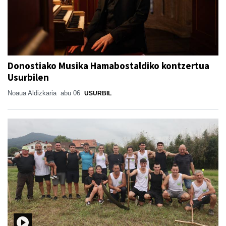
Donostiako Musika Hamabostaldiko kontzertua
Usurbilen
Noaua Aldizkaria
abu 06
USURBIL