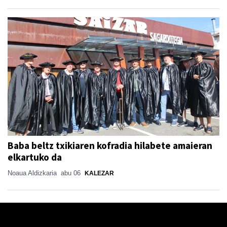
Baba beltz txikiaren kofradia hilabete amaieran
elkartuko da
Noaua Aldizkaria
abu 06
KALEZAR