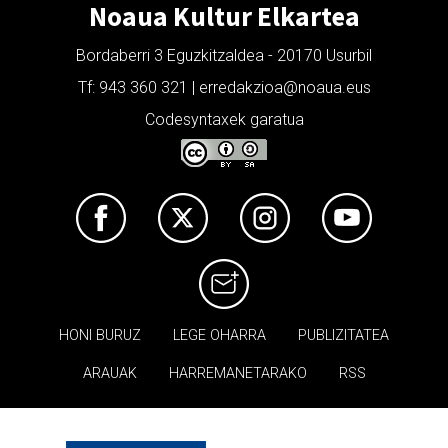
Noaua Kultur Elkartea
Bordaberri 3 Eguzkitzaldea - 20170 Usurbil
Tf: 943 360 321 | erredakzioa@noaua.eus
Codesyntaxek garatua
HONI BURUZ
LEGE OHARRA
PUBLIZITATEA
ARAUAK
HARREMANETARAKO
RSS