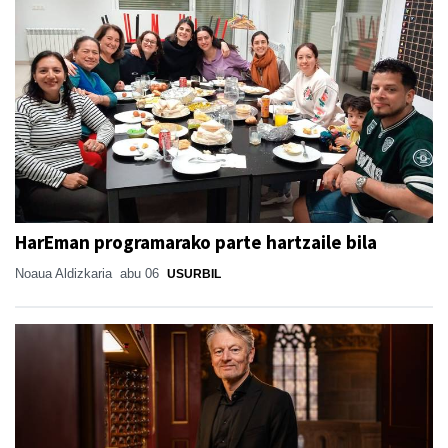
HarEman programarako parte hartzaile bila
Noaua Aldizkaria
abu 06
USURBIL