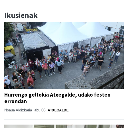
Ikusienak
Hurrengo geltokia Atxegalde, udako festen
errondan
Noaua Aldizkaria
abu 06
ATXEGALDE