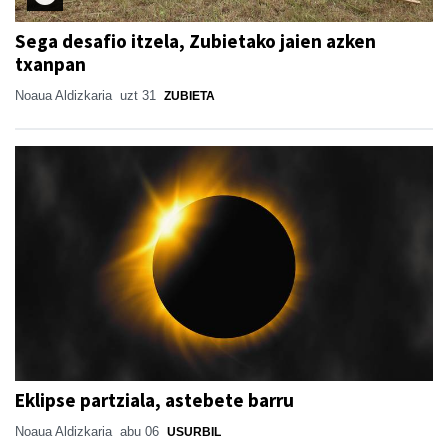
Sega desafio itzela, Zubietako jaien azken
txanpan
Noaua Aldizkaria
uzt 31
ZUBIETA
Eklipse partziala, astebete barru
Noaua Aldizkaria
abu 06
USURBIL