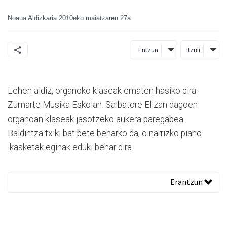
Noaua Aldizkaria
2010eko maiatzaren 27a
Entzun
Itzuli
Lehen aldiz, organoko klaseak ematen hasiko dira
Zumarte Musika Eskolan. Salbatore Elizan dagoen
organoan klaseak jasotzeko aukera paregabea.
Baldintza txiki bat bete beharko da, oinarrizko piano
ikasketak eginak eduki behar dira.
Erantzun