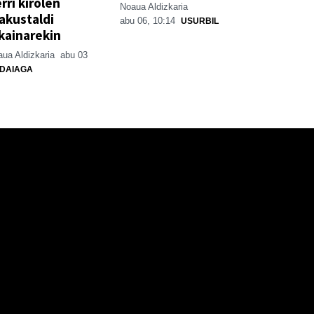
rri kirolen
Noaua Aldizkaria
akustaldi
abu 06, 10:14
USURBIL
kainarekin
ua Aldizkaria
abu 03
DAIAGA