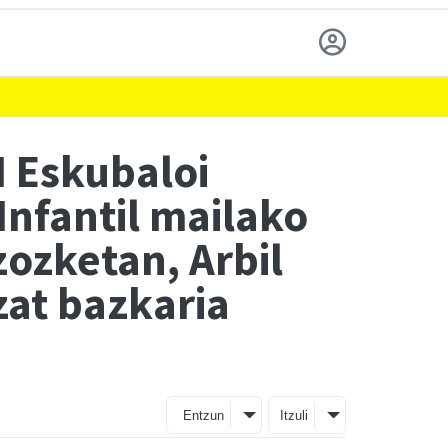
I Eskubaloi
Infantil mailako
zozketan, Arbil
zat bazkaria
Entzun
Itzuli