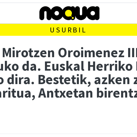
USURBIL
Mirotzen Oroimenez II
ko da. Euskal Herriko 
o dira. Bestetik, azken 
aritua, Antxetan birent