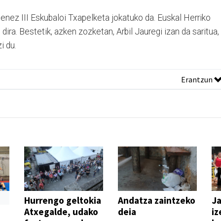
ez III Eskubaloi Txapelketa jokatuko da. Euskal Herriko
 dira. Bestetik, azken zozketan, Arbil Jauregi izan da saritua,
i du.
Erantzun
Hurrengo geltokia
Andatza zaintzeko
Ja
Atxegalde, udako
deia
iz