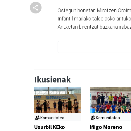
Ostegun honetan Mirotzen Oroimen
Infantil mailako talde asko arituko
Antxetan birentzat bazkaria irabaz
Ikusienak
Komunitatea
Komunitatea
Usurbil KEko
Iñigo Moreno