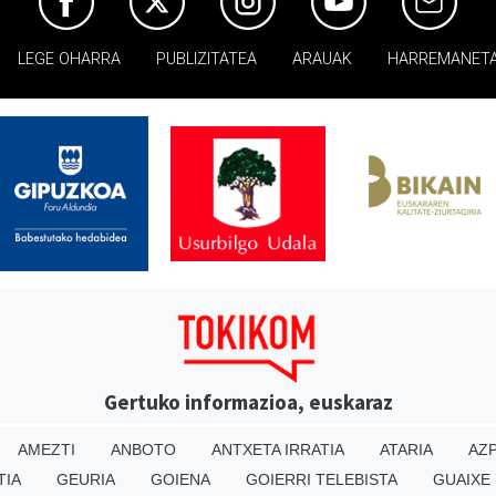
LEGE OHARRA
PUBLIZITATEA
ARAUAK
HARREMANET
Gertuko informazioa, euskaraz
AMEZTI
ANBOTO
ANTXETA IRRATIA
ATARIA
AZP
TIA
GEURIA
GOIENA
GOIERRI TELEBISTA
GUAIXE