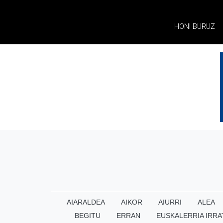
HONI BURUZ
AIARALDEA
AIKOR
AIURRI
ALEA
BEGITU
ERRAN
EUSKALERRIA IRRA