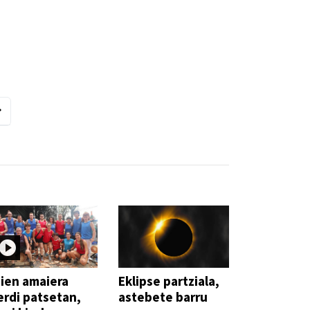
ien amaiera
Eklipse partziala,
erdi patsetan,
astebete barru