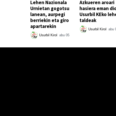
Lehen Nazionala
Azkueren aroari
Urnietan gogotsu
hasiera eman di
lanean, aurpegi
Usurbil KEko leh
berriekin eta giro
taldeak
apartarekin
Usurbil Kirol
abu 
Usurbil Kirol
abu 05