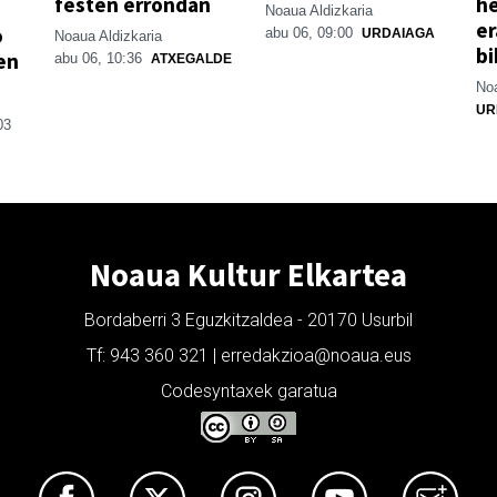
festen errondan
he
Noaua Aldizkaria
er
o
abu 06, 09:00
URDAIAGA
Noaua Aldizkaria
bi
en
abu 06, 10:36
ATXEGALDE
Noa
UR
03
Noaua Kultur Elkartea
Bordaberri 3 Eguzkitzaldea - 20170 Usurbil
Tf: 943 360 321 | erredakzioa@noaua.eus
Codesyntaxek garatua