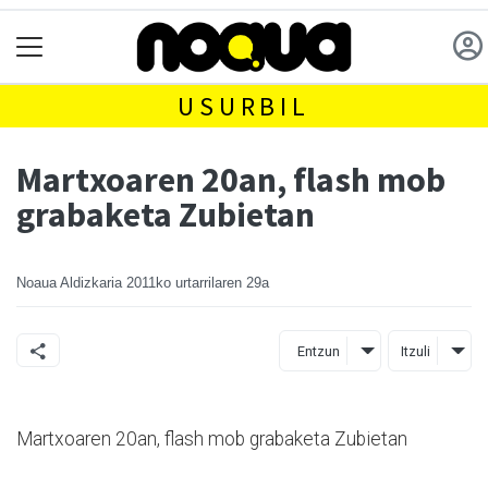
USURBIL
Martxoaren 20an, flash mob
grabaketa Zubietan
Noaua Aldizkaria
2011ko urtarrilaren 29a
Entzun
Itzuli
Martxoaren 20an, flash mob grabaketa Zubietan