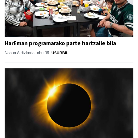
HarEman programarako parte hartzaile bila
Noaua Aldizkaria
abu 06
USURBIL