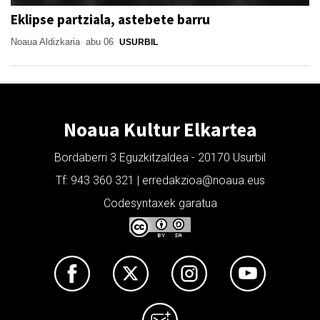
Eklipse partziala, astebete barru
Noaua Aldizkaria
abu 06
USURBIL
Noaua Kultur Elkartea
Bordaberri 3 Eguzkitzaldea - 20170 Usurbil
Tf: 943 360 321 | erredakzioa@noaua.eus
Codesyntaxek garatua