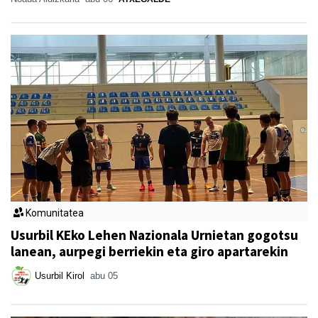
Komunitatea
Usurbil KEko Lehen Nazionala Urnietan gogotsu
lanean, aurpegi berriekin eta giro apartarekin
Usurbil Kirol
abu 05