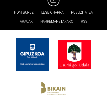
HONI BURUZ
LEGE OHARRA
PUBLIZITATEA
ARAUAK
HARREMANETARAKO
RSS