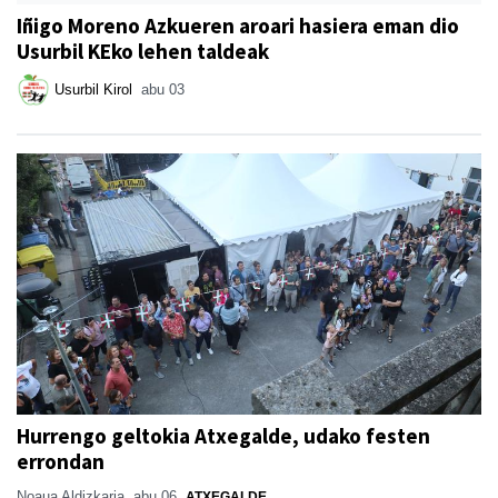
Iñigo Moreno Azkueren aroari hasiera eman dio
Usurbil KEko lehen taldeak
Usurbil Kirol
abu 03
Hurrengo geltokia Atxegalde, udako festen
errondan
Noaua Aldizkaria
abu 06
ATXEGALDE