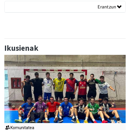
Erantzun
Ikusienak
Komunitatea