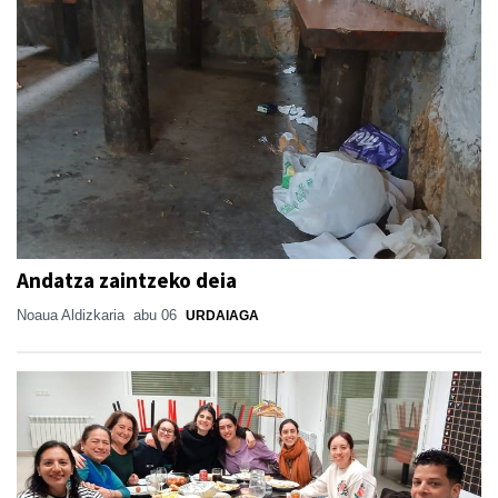
Andatza zaintzeko deia
Noaua Aldizkaria
abu 06
URDAIAGA