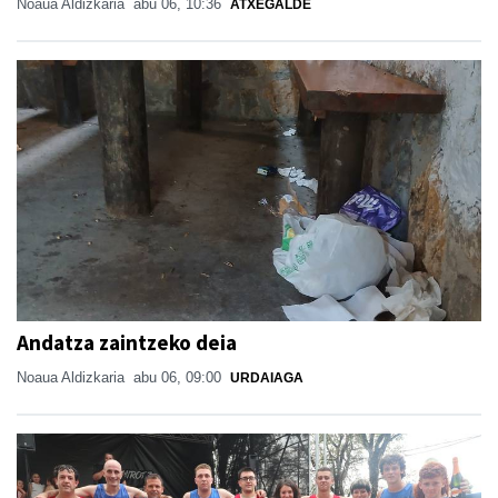
Noaua Aldizkaria
abu 06, 10:36
ATXEGALDE
Andatza zaintzeko deia
Noaua Aldizkaria
abu 06, 09:00
URDAIAGA