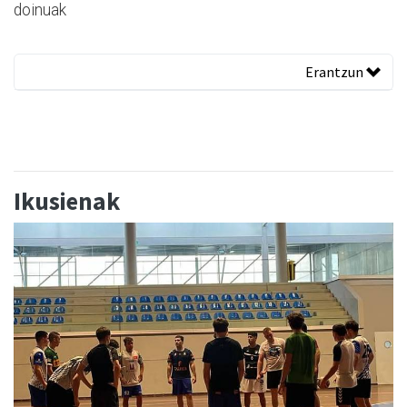
doinuak
Erantzun
Ikusienak