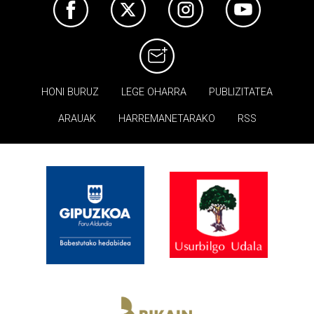
HONI BURUZ
LEGE OHARRA
PUBLIZITATEA
ARAUAK
HARREMANETARAKO
RSS