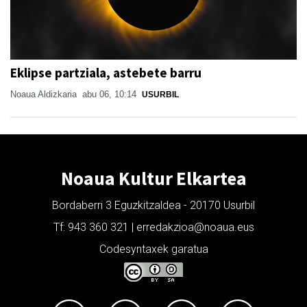
Eklipse partziala, astebete barru
Noaua Aldizkaria
abu 06, 10:14
USURBIL
Noaua Kultur Elkartea
Bordaberri 3 Eguzkitzaldea - 20170 Usurbil
Tf: 943 360 321 | erredakzioa@noaua.eus
Codesyntaxek garatua