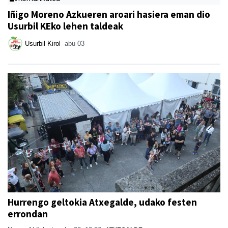
Iñigo Moreno Azkueren aroari hasiera eman dio
Usurbil KEko lehen taldeak
Usurbil Kirol
abu 03
Hurrengo geltokia Atxegalde, udako festen
errondan