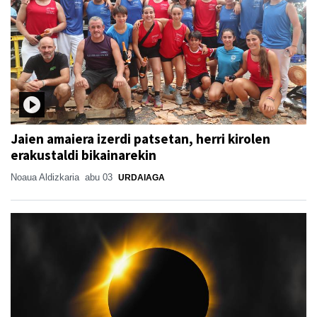
Jaien amaiera izerdi patsetan, herri kirolen
erakustaldi bikainarekin
Noaua Aldizkaria
abu 03
URDAIAGA