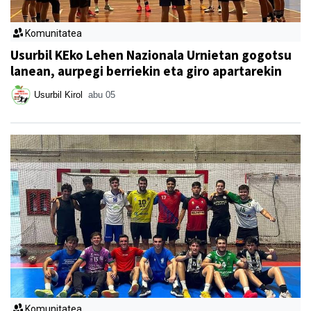
Komunitatea
Usurbil KEko Lehen Nazionala Urnietan gogotsu
lanean, aurpegi berriekin eta giro apartarekin
Usurbil Kirol
abu 05
Komunitatea