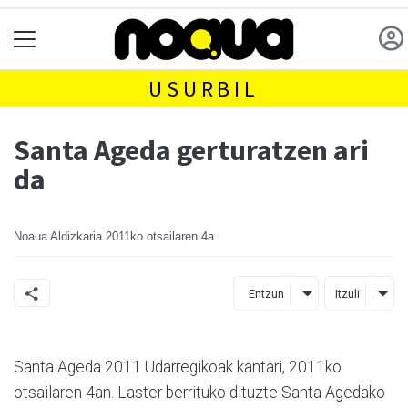
USURBIL
Santa Ageda gerturatzen ari
da
Noaua Aldizkaria
2011ko otsailaren 4a
Entzun
Itzuli
Santa Ageda 2011 Udarregikoak kantari, 2011ko
otsailaren 4an. Laster berrituko dituzte Santa Agedako