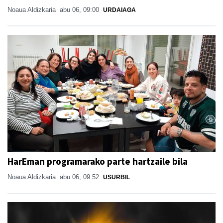
Noaua Aldizkaria
abu 06, 09:00
URDAIAGA
HarEman programarako parte hartzaile bila
Noaua Aldizkaria
abu 06, 09:52
USURBIL