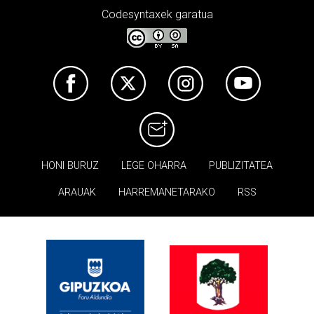
Codesyntaxek garatua
HONI BURUZ
LEGE OHARRA
PUBLIZITATEA
ARAUAK
HARREMANETARAKO
RSS