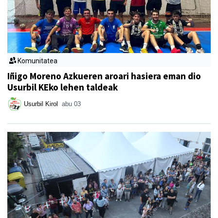
Komunitatea
Iñigo Moreno Azkueren aroari hasiera eman dio
Usurbil KEko lehen taldeak
Usurbil Kirol
abu 03