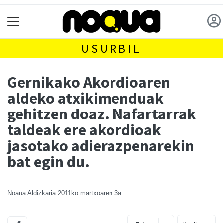
USURBIL
Gernikako Akordioaren
aldeko atxikimenduak
gehitzen doaz. Nafartarrak
taldeak ere akordioak
jasotako adierazpenarekin
bat egin du.
Noaua Aldizkaria
2011ko martxoaren 3a