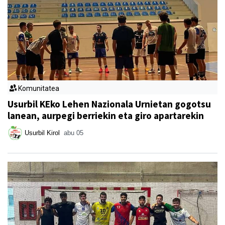
Komunitatea
Usurbil KEko Lehen Nazionala Urnietan gogotsu
lanean, aurpegi berriekin eta giro apartarekin
Usurbil Kirol
abu 05