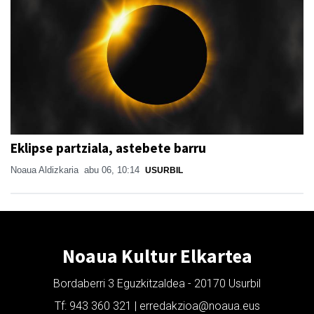
Eklipse partziala, astebete barru
Noaua Aldizkaria
abu 06, 10:14
USURBIL
Noaua Kultur Elkartea
Bordaberri 3 Eguzkitzaldea - 20170 Usurbil
Tf: 943 360 321 | erredakzioa@noaua.eus