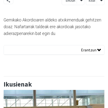
Entzun
Itzuli
Gernikako Akordioaren aldeko atxikimenduak gehitzen
doaz. Nafartarrak taldeak ere akordioak jasotako
adierazpenarekin bat egin du.
Erantzun
Ikusienak