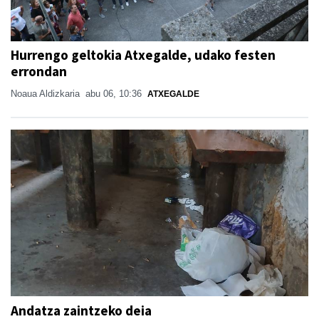
Hurrengo geltokia Atxegalde, udako festen
errondan
Noaua Aldizkaria
abu 06, 10:36
ATXEGALDE
Andatza zaintzeko deia