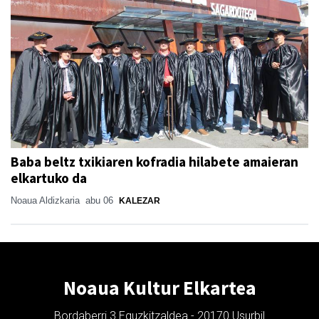
Baba beltz txikiaren kofradia hilabete amaieran
elkartuko da
Noaua Aldizkaria
abu 06
KALEZAR
Noaua Kultur Elkartea
Bordaberri 3 Eguzkitzaldea - 20170 Usurbil