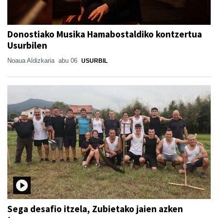
Donostiako Musika Hamabostaldiko kontzertua
Usurbilen
Noaua Aldizkaria
abu 06
USURBIL
Sega desafio itzela, Zubietako jaien azken