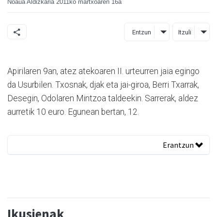
Noaua Aldizkaria
2011ko martxoaren 16a
Entzun
Itzuli
Apirilaren 9an, atez atekoaren II. urteurren jaia egingo
da Usurbilen. Txosnak, djak eta jai-giroa, Berri Txarrak,
Desegin, Odolaren Mintzoa taldeekin. Sarrerak, aldez
aurretik 10 euro. Egunean bertan, 12.
Erantzun
Ikusienak