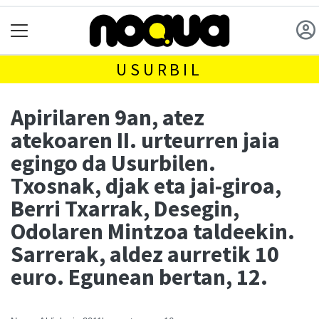
USURBIL
Apirilaren 9an, atez
atekoaren II. urteurren jaia
egingo da Usurbilen.
Txosnak, djak eta jai-giroa,
Berri Txarrak, Desegin,
Odolaren Mintzoa taldeekin.
Sarrerak, aldez aurretik 10
euro. Egunean bertan, 12.