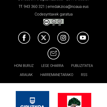
Tf: 943 360 321 | erredakzioa@noaua.eus
Codesyntaxek garatua
HONI BURUZ
LEGE OHARRA
PUBLIZITATEA
ARAUAK
HARREMANETARAKO
RSS