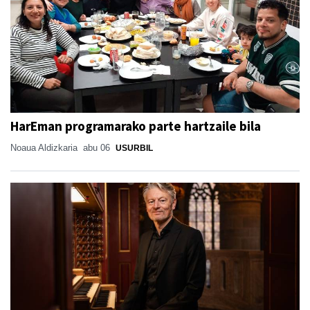
HarEman programarako parte hartzaile bila
Noaua Aldizkaria
abu 06
USURBIL