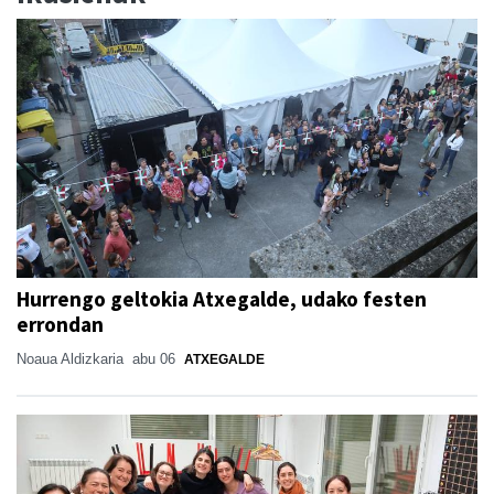
Hurrengo geltokia Atxegalde, udako festen
errondan
Noaua Aldizkaria
abu 06
ATXEGALDE