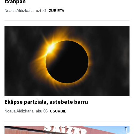
txanpan
Noaua Aldizkaria
uzt 31
ZUBIETA
Eklipse partziala, astebete barru
Noaua Aldizkaria
abu 06
USURBIL