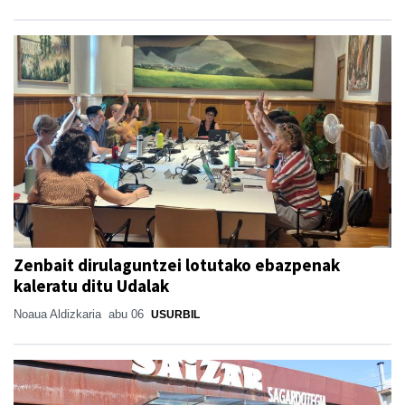
Zenbait dirulaguntzei lotutako ebazpenak
kaleratu ditu Udalak
Noaua Aldizkaria
abu 06
USURBIL