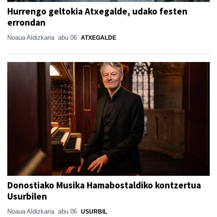
Hurrengo geltokia Atxegalde, udako festen
errondan
Noaua Aldizkaria
abu 06
ATXEGALDE
Donostiako Musika Hamabostaldiko kontzertua
Usurbilen
Noaua Aldizkaria
abu 06
USURBIL