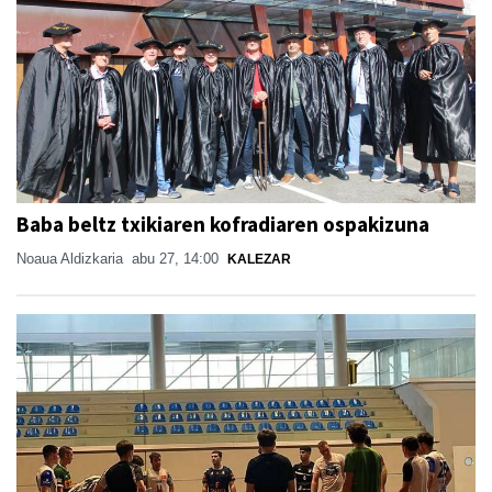
Baba beltz txikiaren kofradiaren ospakizuna
Noaua Aldizkaria
abu 27, 14:00
KALEZAR