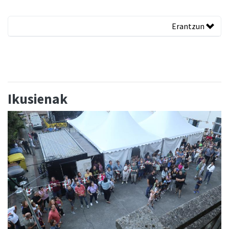
Erantzun
Ikusienak