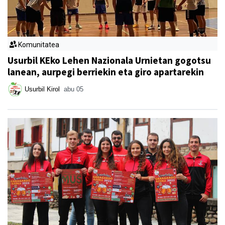
Komunitatea
Usurbil KEko Lehen Nazionala Urnietan gogotsu
lanean, aurpegi berriekin eta giro apartarekin
Usurbil Kirol
abu 05