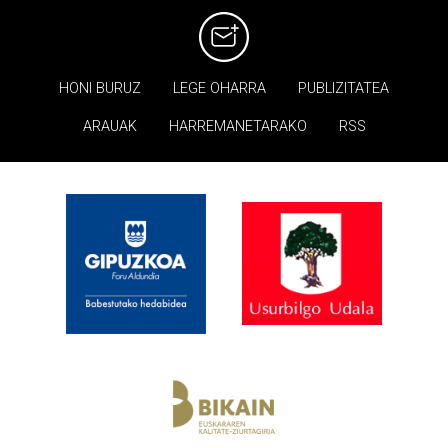
HONI BURUZ
LEGE OHARRA
PUBLIZITATEA
ARAUAK
HARREMANETARAKO
RSS