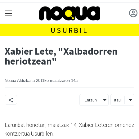
USURBIL
Xabier Lete, "Xalbadorren
heriotzean"
Noaua Aldizkaria
2011ko maiatzaren 14a
Entzun
Itzuli
Larunbat honetan, maiatzak 14, Xabier Leteren omenez
kontzertua Usurbilen.