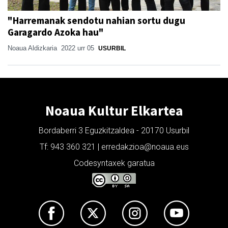
"Harremanak sendotu nahian sortu dugu
Garagardo Azoka hau"
Noaua Aldizkaria
2022 urr 05
USURBIL
Noaua Kultur Elkartea
Bordaberri 3 Eguzkitzaldea - 20170 Usurbil
Tf: 943 360 321 | erredakzioa@noaua.eus
Codesyntaxek garatua