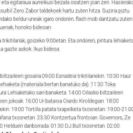
sa eta egitaraua aurreikusi bezala osatzen joan zen. Hasierak
surbil Zero Zabor taldekoek hartu zuten hitza. Suziria piztu
indako beldur-uneak igaro ondoren, flash mob dantzatu zuten
uenak, honoko bideoan:
 trikitilariak, goizeko 9:00etan. Eta ondoren, pintura lehiaket
ta gazte askok. Ikus bideoa:
biltzaileen gosaria.09:00 Esnadeia trikitilariekin. 10:30 Haur
Lehiaketa (materiala bertan banatuko da). 11:30 Toka
ura Lehiaketako sari-banaketa. 14:00 Oilasko biltzaileen
leen jokoak. 16:00 Ur-bataioa Oiardo Kiroldegian. 18:00
kin. 19:00 Tortilla patata txapelketa txosnetan. 19:00-21:0
faria txosnetan. 23:30 Kontzertua frontoian: Governors, Ze
00 Helduen danborrada. 01:30 DJ Bull txosnetan. 02:00