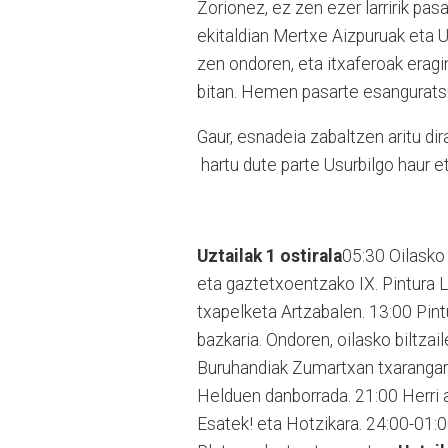
Zorionez, ez zen ezer larririk pa
ekitaldian Mertxe Aizpuruak eta U
zen ondoren, eta itxaferoak erag
bitan. Hemen pasarte esangurats
Gaur, esnadeia zabaltzen aritu dira
hartu dute parte Usurbilgo haur e
Uztailak 1 ostirala
05:30 Oilasko 
eta gaztetxoentzako IX. Pintura 
txapelketa Artzabalen. 13:00 Pint
bazkaria. Ondoren, oilasko biltzai
Buruhandiak Zumartxan txarangare
Helduen danborrada. 21:00 Herri a
Esatek! eta Hotzikara. 24:00-01: