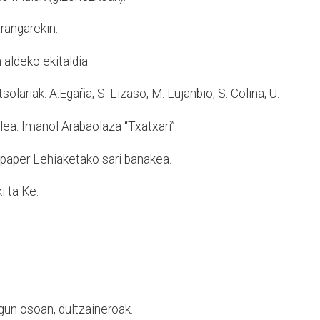
rangarekin.
n aldeko
ekitaldia.
solariak: A.
Egaña, S. Lizaso, M. Lujanbio, S. Colina, U.
ailea: Imanol
Arabaolaza “Txatxari”.
opaper
Lehiaketako sari banakea.
i ta Ke.
gun osoan, dultzaineroak.