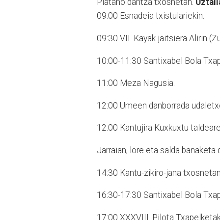
Platano dantza txosnetan.
Uztail
09:00 Esnadeia txistulariekin.
09:30 VII. Kayak jaitsiera Alirin (Z
10:00-11:30 Santixabel Bola Txape
11:00 Meza Nagusia.
12:00 Umeen danborrada udaletxe
12:00 Kantujira Kuxkuxtu taldeare
Jarraian, lore eta salda banaketa
14:30 Kantu-zikiro-jana txosneta
16:30-17:30 Santixabel Bola Txape
17:00 XXXVIII. Pilota Txapelketak