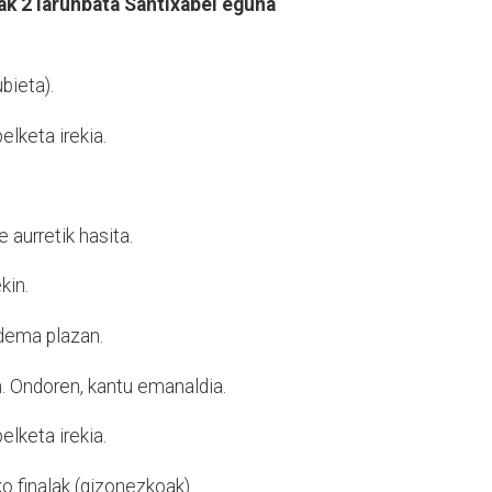
ak 2 larunbata Santixabel eguna
ubieta).
lketa irekia.
 aurretik
hasita.
kin.
 dema plazan.
n. Ondoren,
kantu emanaldia.
lketa irekia.
o finalak
(gizonezkoak).