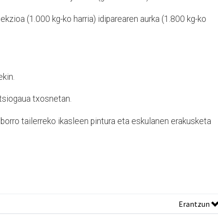
lekzioa (1.000 kg-ko harria) idiparearen
aurka (1.800 kg-ko
kin.
rtsiogaua
txosnetan.
iborro tailerreko ikasleen pintura eta eskulanen erakusketa
Erantzun