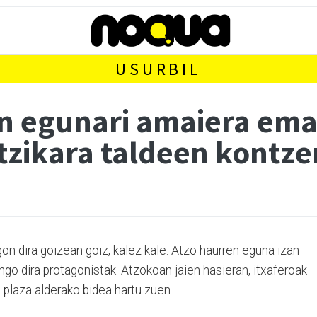
USURBIL
een egunari amaiera em
tzikara taldeen kontze
gon dira goizean goiz, kalez kale. Atzo haurren eguna izan
ango dira protagonistak. Atzokoan jaien hasieran, itxaferoak
a plaza alderako bidea hartu zuen.