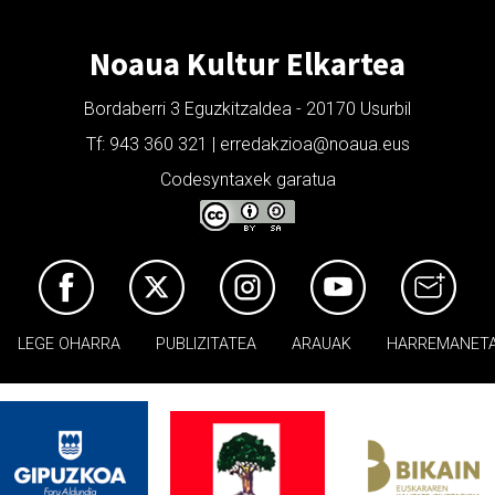
Noaua Kultur Elkartea
Bordaberri 3 Eguzkitzaldea - 20170 Usurbil
Tf: 943 360 321 | erredakzioa@noaua.eus
Codesyntaxek garatua
LEGE OHARRA
PUBLIZITATEA
ARAUAK
HARREMANET