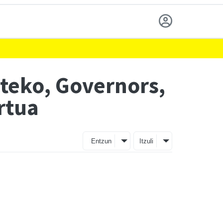
ateko, Governors,
rtua
Entzun
Itzuli