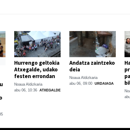
Hurrengo geltokia
Andatza zaintzeko
H
Atxegalde, udako
deia
p
festen errondan
pa
Noaua Aldizkaria
bi
su
abu 06, 09:00
URDAIAGA
Noaua Aldizkaria
abu 06, 10:36
ATXEGALDE
Noa
o
abu
05