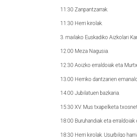
11:30 Zanpantzarrak.
11:30 Herri kirolak.
3. mailako Euskadiko Aizkolari
Kan
12:00 Meza Nagusia.
12:30 Aoizko erraldoiak eta
Murtx
13:00 Herriko dantzarien emanald
14:00 Jubilatuen bazkaria.
15:30 XV. Mus txapelketa txosne
18:00 Buruhandiak eta erraldoiak
18:30 Herri kirolak. Usurbilgo harr