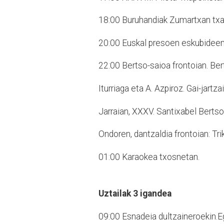
18:00 Buruhandiak Zumartxan txa
20:00 Euskal presoen eskubidee
22:00 Bertso-saioa frontoian. Bert
Iturriaga eta A. Azpiroz. Gai-jartz
Jarraian, XXXV. Santixabel Berts
Ondoren, dantzaldia frontoian: Trik
01:00 Karaokea txosnetan.
Uztailak 3 igandea
09:00 Esnadeia dultzaineroekin.
E