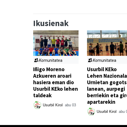
Ikusienak
Komunitatea
Komunitatea
Iñigo Moreno
Usurbil KEko
Azkueren aroari
Lehen Nazionala
hasiera eman dio
Urnietan gogot
Usurbil KEko lehen
lanean, aurpegi
taldeak
berriekin eta gir
apartarekin
Usurbil Kirol
abu 03
Usurbil Kirol
abu 