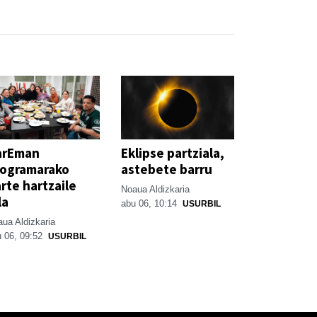
arEman
Eklipse partziala,
rogramarako
astebete barru
rte hartzaile
Noaua Aldizkaria
la
abu 06, 10:14
USURBIL
ua Aldizkaria
 06, 09:52
USURBIL