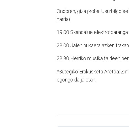
Ondoren, giza proba: Usurbilgo
se
harria).
19:00 Skandalue elektrotxaranga.
23:00 Jaien bukaera azken trakare
23:30 Herriko musika taldeen be
*Sutegiko Erakusketa Aretoa: Zirr
egongo da jaietan.