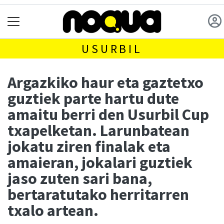
USURBIL
Argazkiko haur eta gaztetxo
guztiek parte hartu dute
amaitu berri den Usurbil Cup
txapelketan. Larunbatean
jokatu ziren finalak eta
amaieran, jokalari guztiek
jaso zuten sari bana,
bertaratutako herritarren
txalo artean.