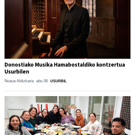
Donostiako Musika Hamabostaldiko kontzertua
Usurbilen
Noaua Aldizkaria
abu 06
USURBIL