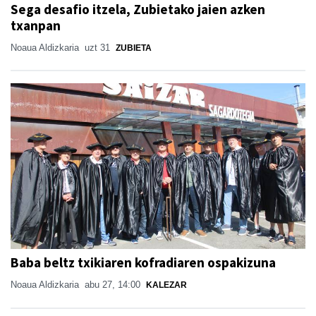
Sega desafio itzela, Zubietako jaien azken
txanpan
Noaua Aldizkaria
uzt 31
ZUBIETA
Baba beltz txikiaren kofradiaren ospakizuna
Noaua Aldizkaria
abu 27, 14:00
KALEZAR