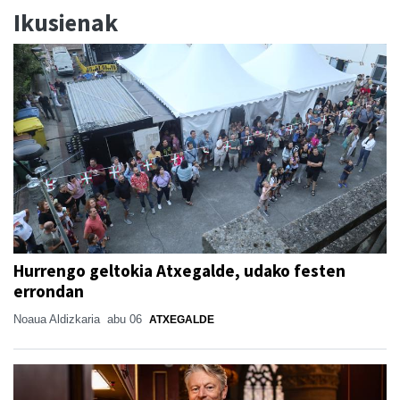
Ikusienak
Hurrengo geltokia Atxegalde, udako festen
errondan
Noaua Aldizkaria
abu 06
ATXEGALDE