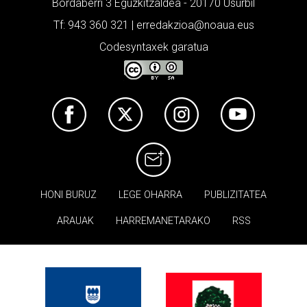
Bordaberri 3 Eguzkitzaldea - 20170 Usurbil
Tf: 943 360 321 | erredakzioa@noaua.eus
Codesyntaxek garatua
HONI BURUZ
LEGE OHARRA
PUBLIZITATEA
ARAUAK
HARREMANETARAKO
RSS