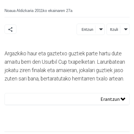
Noaua Aldizkaria
2011ko ekainaren 27a
Entzun
Itzuli
Argazkiko haur eta gaztetxo guztiek parte hartu dute
amaitu berri den Usurbil Cup txapelketan. Larunbatean
jokatu ziren finalak eta amaieran, jokalari guztiek jaso
zuten sari bana, bertaratutako herritarren txalo artean.
Erantzun