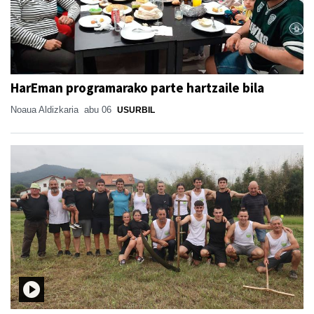
HarEman programarako parte hartzaile bila
Noaua Aldizkaria
abu 06
USURBIL