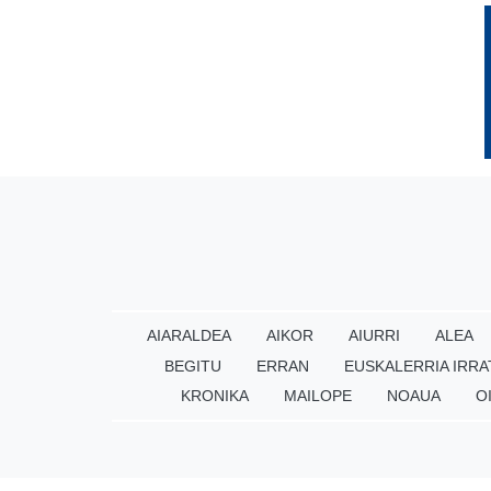
AIARALDEA
AIKOR
AIURRI
ALEA
BEGITU
ERRAN
EUSKALERRIA IRRA
KRONIKA
MAILOPE
NOAUA
O