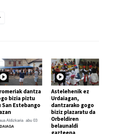
romeriak dantza
Astelehenik ez
go bizia piztu
Urdaiagan,
u San Estebango
dantzarako gogo
azan
biziz plazaratu da
Orbeldiren
ua Aldizkaria
abu 03
belaunaldi
DAIAGA
gazteena