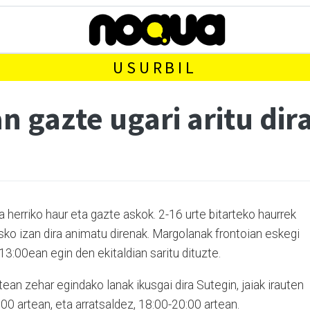
USURBIL
n gazte ugari aritu dir
 herriko haur eta gazte askok. 2-16 urte bitarteko haurrek
ko izan dira animatu direnak. Margolanak frontoian eskegi
13:00ean egin den ekitaldian saritu dituzte.
rtean zehar egindako lanak ikusgai dira Sutegin, jaiak irauten
00 artean, eta arratsaldez, 18:00-20:00 artean.