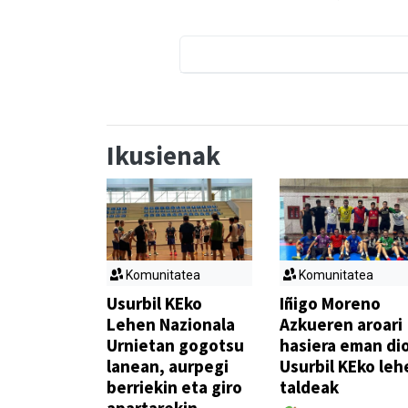
Ikusienak
Komunitatea
Komunitatea
Usurbil KEko
Iñigo Moreno
Lehen Nazionala
Azkueren aroari
Urnietan gogotsu
hasiera eman di
lanean, aurpegi
Usurbil KEko leh
berriekin eta giro
taldeak
apartarekin