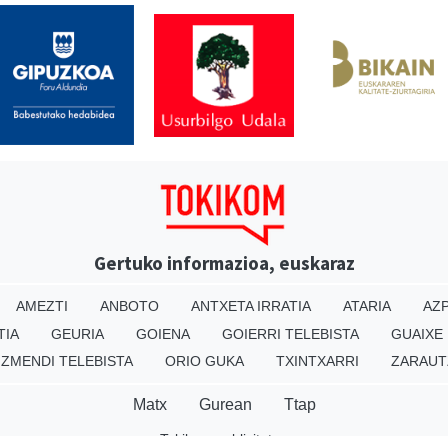
Gertuko informazioa, euskaraz
AMEZTI
ANBOTO
ANTXETA IRRATIA
ATARIA
AZP
TIA
GEURIA
GOIENA
GOIERRI TELEBISTA
GUAIXE
IZMENDI TELEBISTA
ORIO GUKA
TXINTXARRI
ZARAUT
Matx
Gurean
Ttap
Tokikom publizitatea