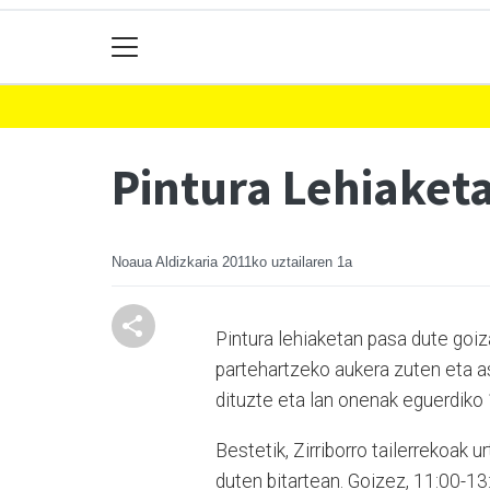
Pintura Lehiaketa
Noaua Aldizkaria
2011ko uztailaren 1a
Pintura lehiaketan pasa dute goiza
partehartzeko aukera zuten eta as
dituzte eta lan onenak eguerdiko 
Bestetik, Zirriborro tailerrekoak u
duten bitartean. Goizez, 11:00-13: