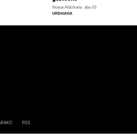
Noaua Aldizkaria
abu 03
URDAIAGA
ARAKO
RSS