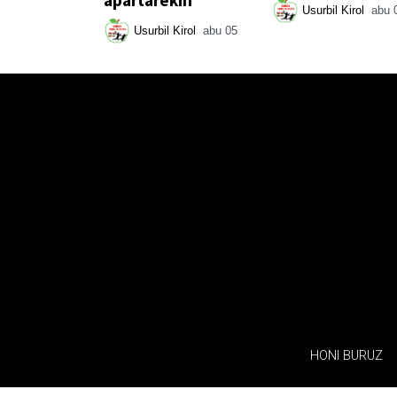
Usurbil Kirol
abu 
Usurbil Kirol
abu 05
HONI BURUZ