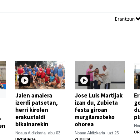
Erantzun
Jaien amaiera
Jose Luis Martijak
Er
izerdi patsetan,
izan du, Zubieta
go
herri kirolen
festa giroan
d
erakustaldi
murgilarazteko
pl
o
bikainarekin
ohorea
en
Noa
UR
Noaua Aldizkaria
abu 03
Noaua Aldizkaria
uzt 25
URDAIAGA
ZUBIETA