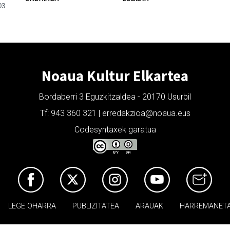
03
Noaua Kultur Elkartea
Bordaberri 3 Eguzkitzaldea - 20170 Usurbil
Tf: 943 360 321 | erredakzioa@noaua.eus
Codesyntaxek garatua
LEGE OHARRA
PUBLIZITATEA
ARAUAK
HARREMANET