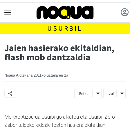
USURBIL
Jaien hasierako ekitaldian,
flash mob dantzaldia
Noaua Aldizkaria
2011ko uztailaren 1a
Entzun
Itzuli
Mertxe Aizpurua Usurbilgo alkatea eta Usurbil Zero
Zabor taldeko kideak, festen hasiera ekitaldian.