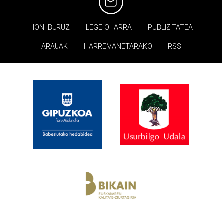
HONI BURUZ
LEGE OHARRA
PUBLIZITATEA
ARAUAK
HARREMANETARAKO
RSS