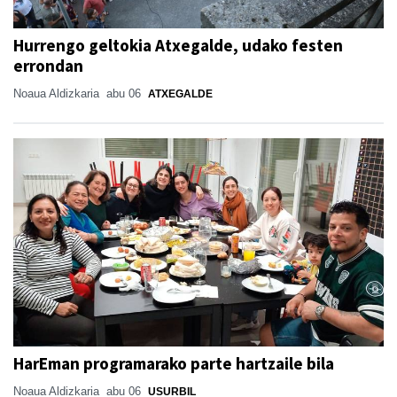
Hurrengo geltokia Atxegalde, udako festen
errondan
Noaua Aldizkaria
abu 06
ATXEGALDE
HarEman programarako parte hartzaile bila
Noaua Aldizkaria
abu 06
USURBIL