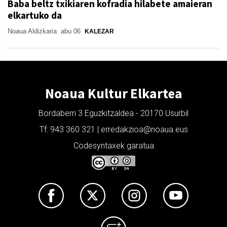
Baba beltz txikiaren kofradia hilabete amaieran
elkartuko da
Noaua Aldizkaria
abu 06
KALEZAR
Noaua Kultur Elkartea
Bordaberri 3 Eguzkitzaldea - 20170 Usurbil
Tf: 943 360 321 | erredakzioa@noaua.eus
Codesyntaxek garatua