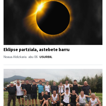
Eklipse partziala, astebete barru
Noaua Aldizkaria
abu 06
USURBIL