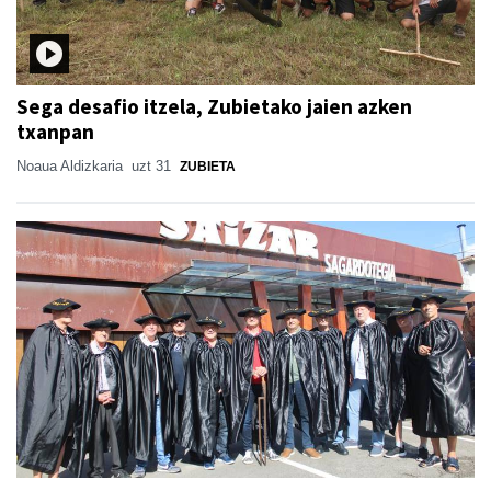
Sega desafio itzela, Zubietako jaien azken
txanpan
Noaua Aldizkaria
uzt 31
ZUBIETA