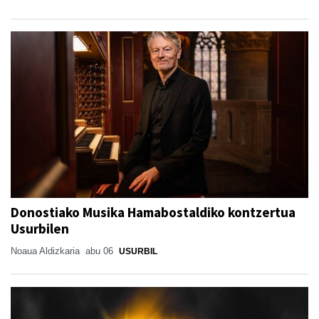
Donostiako Musika Hamabostaldiko kontzertua
Usurbilen
Noaua Aldizkaria
abu 06
USURBIL