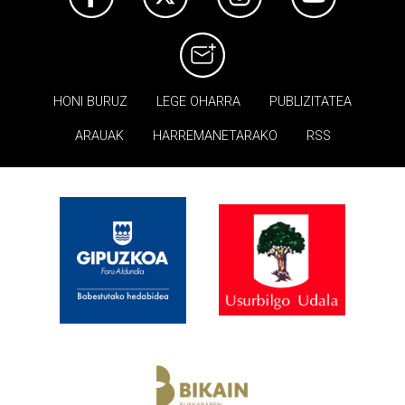
HONI BURUZ
LEGE OHARRA
PUBLIZITATEA
ARAUAK
HARREMANETARAKO
RSS