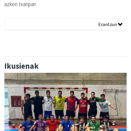
azken txanpan.
Erantzun
Ikusienak