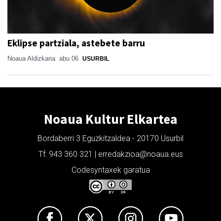
Eklipse partziala, astebete barru
Noaua Aldizkaria
abu 06
USURBIL
Noaua Kultur Elkartea
Bordaberri 3 Eguzkitzaldea - 20170 Usurbil
Tf: 943 360 321 | erredakzioa@noaua.eus
Codesyntaxek garatua