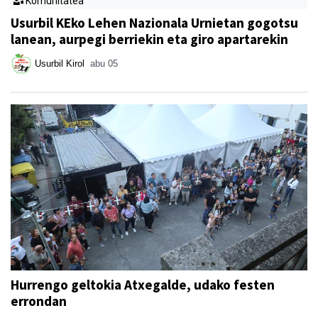
Komunitatea
Usurbil KEko Lehen Nazionala Urnietan gogotsu
lanean, aurpegi berriekin eta giro apartarekin
Usurbil Kirol
abu 05
Hurrengo geltokia Atxegalde, udako festen
errondan