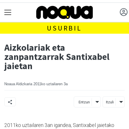
USURBIL
Aizkolariak eta
zanpantzarrak Santixabel
jaietan
Noaua Aldizkaria
2011ko uztailaren 3a
Entzun
Itzuli
2011ko uztailaren 3an igandea, Santixabel jaietako