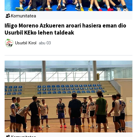
Komunitatea
Iñigo Moreno Azkueren aroari hasiera eman dio
Usurbil KEko lehen taldeak
Usurbil Kirol
abu 03