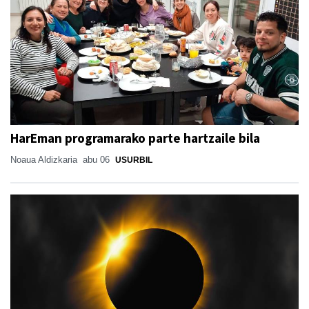
HarEman programarako parte hartzaile bila
Noaua Aldizkaria
abu 06
USURBIL