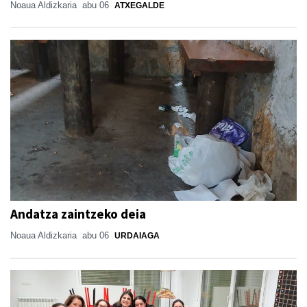
Noaua Aldizkaria
abu 06
ATXEGALDE
Andatza zaintzeko deia
Noaua Aldizkaria
abu 06
URDAIAGA