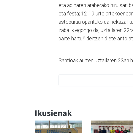
eta adinaren araberako hiru sari b
eta festa; 12-19 urte artekoenean
asteburua oparituko da nekazal-
zabalik egongo da, uztailaren 22r
parte hartu!” deitzen diete antolat
Santioak aurten uztailaren 23an h
Ikusienak