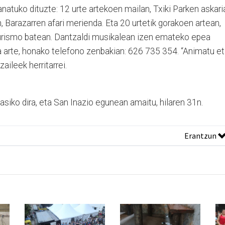
anatuko dituzte: 12 urte artekoen mailan, Txiki Parken askari
, Barazarren afari merienda. Eta 20 urtetik gorakoen artean,
turismo batean. Dantzaldi musikalean izen emateko epea
a arte, honako telefono zenbakian: 626 735 354. “Animatu e
zaileek herritarrei.
asiko dira, eta San Inazio egunean amaitu, hilaren 31n.
Erantzun