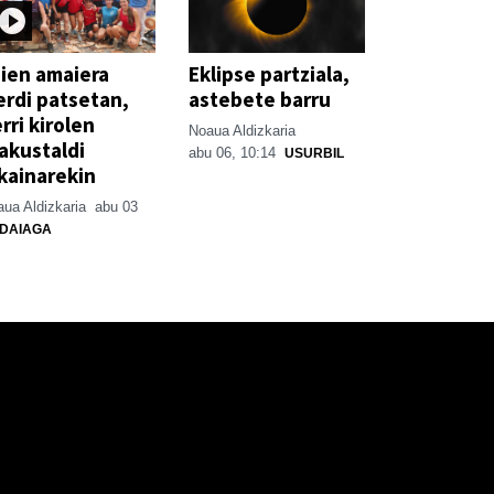
ien amaiera
Eklipse partziala,
erdi patsetan,
astebete barru
rri kirolen
Noaua Aldizkaria
akustaldi
abu 06, 10:14
USURBIL
kainarekin
ua Aldizkaria
abu 03
DAIAGA