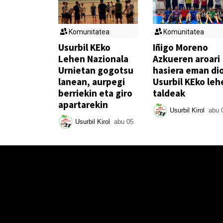
Komunitatea
Komunitatea
Usurbil KEko
Iñigo Moreno
Lehen Nazionala
Azkueren aroari
Urnietan gogotsu
hasiera eman di
lanean, aurpegi
Usurbil KEko leh
berriekin eta giro
taldeak
apartarekin
Usurbil Kirol
abu 
Usurbil Kirol
abu 05