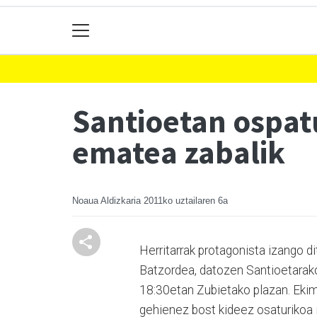
Santioetan ospat
ematea zabalik
Noaua Aldizkaria
2011ko uztailaren 6a
Herritarrak protagonista izango d
Batzordea, datozen Santioetarako.
18:30etan Zubietako plazan. Ekim
gehienez bost kideez osaturikoa 