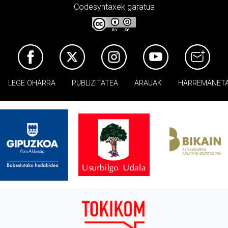
Codesyntaxek garatua
LEGE OHARRA
PUBLIZITATEA
ARAUAK
HARREMANET