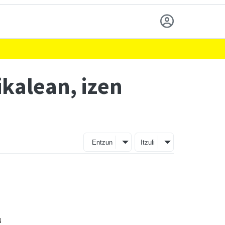
kalean, izen
Entzun
Itzuli
u