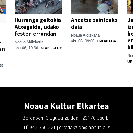
Hurrengo geltokia
Andatza zaintzeko
Ja
Atxegalde, udako
deia
iz
festen errondan
he
Noaua Aldizkaria
er
o
abu 06, 09:00
URDAIAGA
Noaua Aldizkaria
bi
en
abu 06, 10:36
ATXEGALDE
Noa
UR
03
Noaua Kultur Elkartea
Bordaberri 3 Eguzkitzaldea - 20170 Usurbil
Tf: 943 360 321 | erredakzioa@noaua.eus