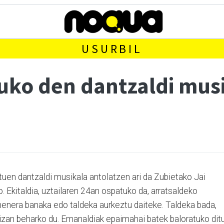
USURBIL
uko den dantzaldi musi
ituen dantzaldi musikala antolatzen ari da Zubietako Jai
 Ekitaldia, uztailaren 24an ospatuko da, arratsaldeko
enera banaka edo taldeka aurkeztu daiteke. Taldeka bada,
izan beharko du. Emanaldiak epaimahai batek baloratuko dit