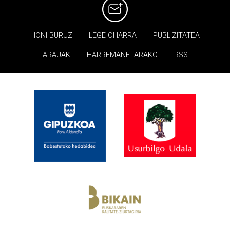
HONI BURUZ
LEGE OHARRA
PUBLIZITATEA
ARAUAK
HARREMANETARAKO
RSS