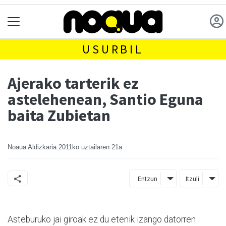
USURBIL
Ajerako tarterik ez
astelehenean, Santio Eguna
baita Zubietan
Noaua Aldizkaria
2011ko uztailaren 21a
Entzun
Itzuli
Asteburuko jai giroak ez du etenik izango datorren