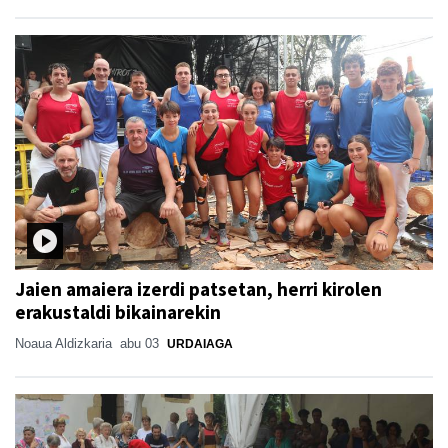
Jaien amaiera izerdi patsetan, herri kirolen
erakustaldi bikainarekin
Noaua Aldizkaria
abu 03
URDAIAGA