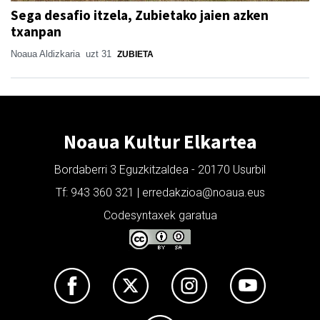
Sega desafio itzela, Zubietako jaien azken
txanpan
Noaua Aldizkaria
uzt 31
ZUBIETA
Noaua Kultur Elkartea
Bordaberri 3 Eguzkitzaldea - 20170 Usurbil
Tf: 943 360 321 | erredakzioa@noaua.eus
Codesyntaxek garatua