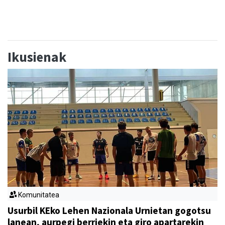
Ikusienak
Komunitatea
Usurbil KEko Lehen Nazionala Urnietan gogotsu
lanean, aurpegi berriekin eta giro apartarekin