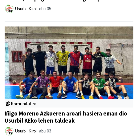
Usurbil Kirol
abu 05
Komunitatea
Iñigo Moreno Azkueren aroari hasiera eman dio
Usurbil KEko lehen taldeak
Usurbil Kirol
abu 03