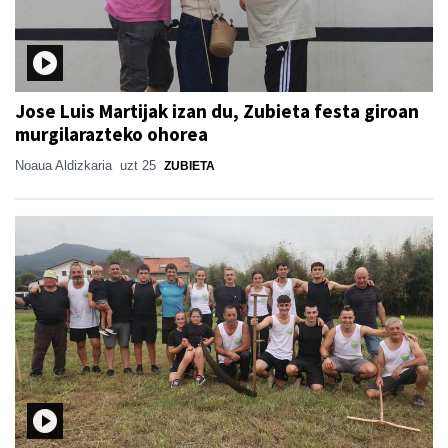
Jose Luis Martijak izan du, Zubieta festa giroan
murgilarazteko ohorea
Noaua Aldizkaria
uzt 25
ZUBIETA