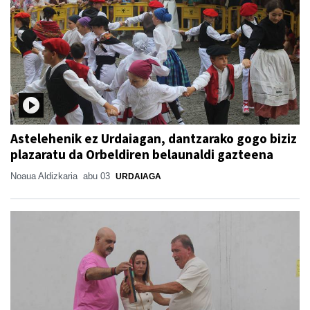
Astelehenik ez Urdaiagan, dantzarako gogo biziz
plazaratu da Orbeldiren belaunaldi gazteena
Noaua Aldizkaria
abu 03
URDAIAGA