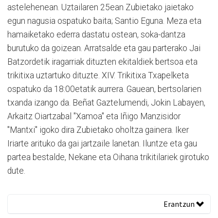
astelehenean. Uztailaren 25ean Zubietako jaietako
egun nagusia ospatuko baita; Santio Eguna. Meza eta
hamaiketako ederra dastatu ostean, soka-dantza
burutuko da goizean. Arratsalde eta gau parterako Jai
Batzordetik iragarriak dituzten ekitaldiek bertsoa eta
trikitixa uztartuko dituzte. XIV. Trikitixa Txapelketa
ospatuko da 18:00etatik aurrera. Gauean, bertsolarien
txanda izango da. Beñat Gaztelumendi, Jokin Labayen,
Arkaitz Oiartzabal "Xamoa" eta Iñigo Manzisidor
"Mantxi" igoko dira Zubietako oholtza gainera. Iker
Iriarte arituko da gai jartzaile lanetan. Iluntze eta gau
partea bestalde, Nekane eta Oihana trikitilariek girotuko
dute.
Erantzun