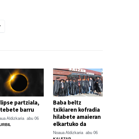
lipse partziala,
Baba beltz
tebete barru
txikiaren kofradia
hilabete amaieran
ua Aldizkaria
abu 06
elkartuko da
URBIL
Noaua Aldizkaria
abu 06
KALEZAR