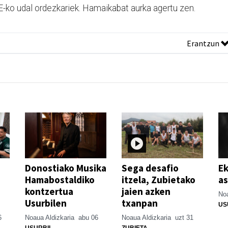
-ko udal ordezkariek. Hamaikabat aurka agertu zen.
Erantzun
Donostiako Musika
Sega desafio
Ek
Hamabostaldiko
itzela, Zubietako
as
kontzertua
jaien azken
Noa
Usurbilen
txanpan
US
6
Noaua Aldizkaria
abu 06
Noaua Aldizkaria
uzt 31
USURBIL
ZUBIETA