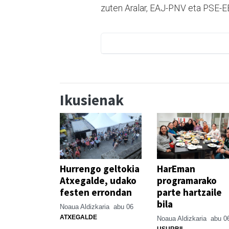
zuten Aralar, EAJ-PNV eta PSE-EE
Ikusienak
Hurrengo geltokia
HarEman
Atxegalde, udako
programarako
festen errondan
parte hartzaile
bila
Noaua Aldizkaria
abu 06
ATXEGALDE
Noaua Aldizkaria
abu 0
USURBIL