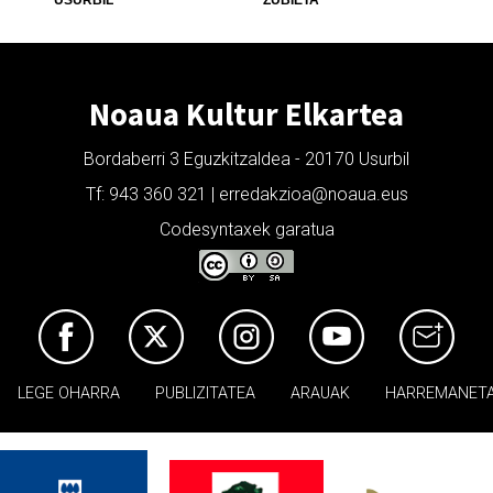
Noaua Kultur Elkartea
Bordaberri 3 Eguzkitzaldea - 20170 Usurbil
Tf: 943 360 321 | erredakzioa@noaua.eus
Codesyntaxek garatua
LEGE OHARRA
PUBLIZITATEA
ARAUAK
HARREMANET