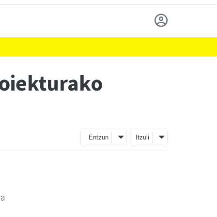
roiekturako
Entzun
Itzuli
ta