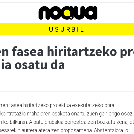
USURBIL
n fasea hiritartzeko p
ia osatu da
en fasea hiritartzeko proiektua exekutatzeko obra
on kontratazio mahaiaren osaketa onartu zuen gehiengo osoz
iko bilkuran. Aipatu erabakia berrestea zen bozkatu zena, e
besarekin aurrera atera zen proposamena. Abstentziora jo