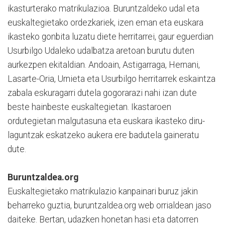
ikasturterako matrikulazioa. Buruntzaldeko udal eta
euskaltegietako ordezkariek, izen eman eta euskara
ikasteko gonbita luzatu diete herritarrei, gaur eguerdian
Usurbilgo Udaleko udalbatza aretoan burutu duten
aurkezpen ekitaldian. Andoain, Astigarraga, Hernani,
Lasarte-Oria, Urnieta eta Usurbilgo herritarrek eskaintza
zabala eskuragarri dutela gogorarazi nahi izan dute
beste hainbeste euskaltegietan. Ikastaroen
ordutegietan malgutasuna eta euskara ikasteko diru-
laguntzak eskatzeko aukera ere badutela gaineratu
dute.
Buruntzaldea.org
Euskaltegietako matrikulazio kanpainari buruz jakin
beharreko guztia, buruntzaldea.org web orrialdean jaso
daiteke. Bertan, udazken honetan hasi eta datorren