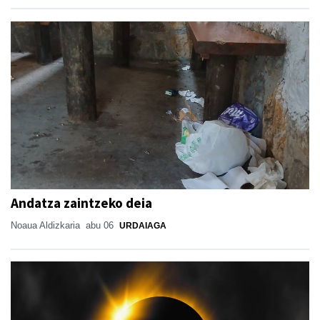
Andatza zaintzeko deia
Noaua Aldizkaria
abu 06
URDAIAGA