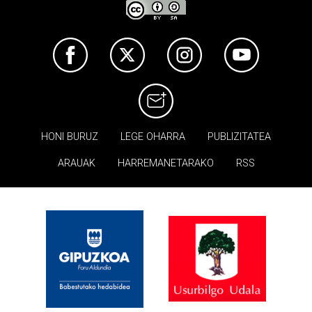
HONI BURUZ
LEGE OHARRA
PUBLIZITATEA
ARAUAK
HARREMANETARAKO
RSS