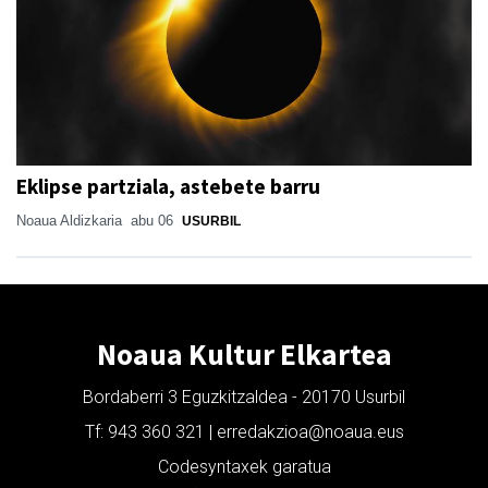
Eklipse partziala, astebete barru
Noaua Aldizkaria
abu 06
USURBIL
Noaua Kultur Elkartea
Bordaberri 3 Eguzkitzaldea - 20170 Usurbil
Tf: 943 360 321 | erredakzioa@noaua.eus
Codesyntaxek garatua