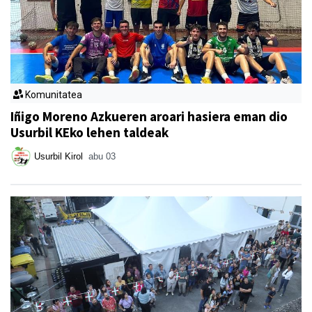
Komunitatea
Iñigo Moreno Azkueren aroari hasiera eman dio
Usurbil KEko lehen taldeak
Usurbil Kirol
abu 03