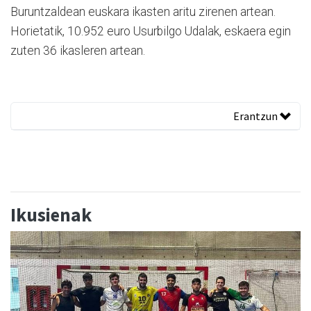
Buruntzaldean euskara ikasten aritu zirenen artean.
Horietatik, 10.952 euro Usurbilgo Udalak, eskaera egin
zuten 36 ikasleren artean.
Erantzun
Ikusienak