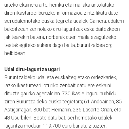
urteko ekainera arte, herrika eta mailaka antolatuko
diren ikastaroei buruzko informazioa zintzilikatu dute
sei udalerriotako euskaltegi eta udalek. Gainera, udalerri
bakoitzean zer nolako diru-laguntzak eska daitezkeen
jakitearekin batera, norberak duen maila ezagutzeko
testak egiteko aukera dago baita, buruntzaldea.org
helbidean.
Udal diru-laguntza ugari
Buruntzaldeko udal eta euskaltegietako ordezkariek,
iazko ikasturteari loturiko zenbait datu ere eskaini
dituzte gaurko agerraldian. 730 ikasle inguru hurbildu
ziren Buruntzaldeko euskaltegietara; 61 Andoainen, 85
Astigarragan, 300 bat Hernanin, 236 Lasarte-Orian, eta
48 Usurbilen. Beste datu bat; sei herriotako udalek
laguntza moduan 119.700 euro banatu zituzten,