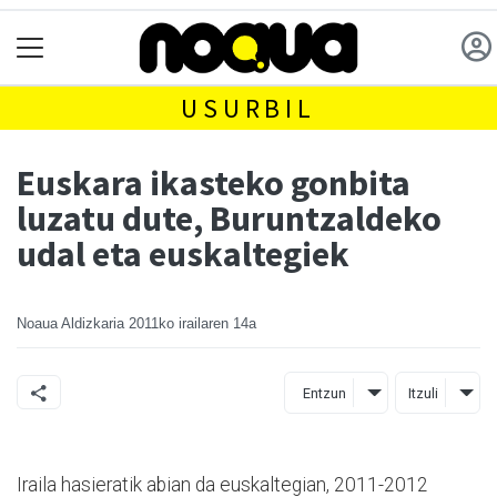
USURBIL
Euskara ikasteko gonbita
luzatu dute, Buruntzaldeko
udal eta euskaltegiek
Noaua Aldizkaria
2011ko irailaren 14a
Entzun
Itzuli
Iraila hasieratik abian da euskaltegian, 2011-2012