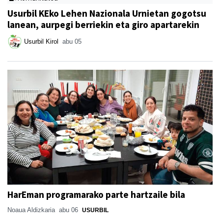
Usurbil KEko Lehen Nazionala Urnietan gogotsu
lanean, aurpegi berriekin eta giro apartarekin
Usurbil Kirol
abu 05
HarEman programarako parte hartzaile bila
Noaua Aldizkaria
abu 06
USURBIL