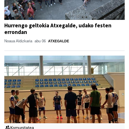
Hurrengo geltokia Atxegalde, udako festen
errondan
Noaua Aldizkaria
abu 06
ATXEGALDE
Komunitatea