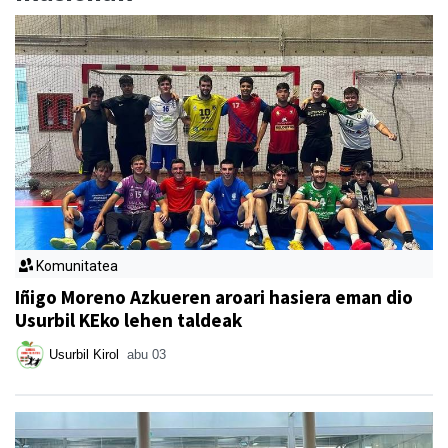
Komunitatea
Iñigo Moreno Azkueren aroari hasiera eman dio
Usurbil KEko lehen taldeak
Usurbil Kirol
abu 03