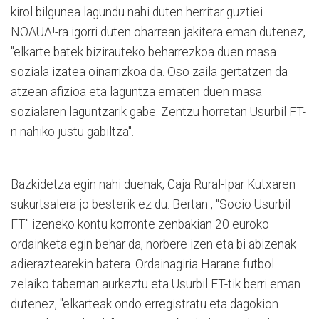
kirol bilgunea lagundu nahi duten herritar guztiei.
NOAUA!-ra igorri duten oharrean jakitera eman dutenez,
"elkarte batek bizirauteko beharrezkoa duen masa
soziala izatea oinarrizkoa da. Oso zaila gertatzen da
atzean afizioa eta laguntza ematen duen masa
sozialaren laguntzarik gabe. Zentzu horretan Usurbil FT-
n nahiko justu gabiltza".
Bazkidetza egin nahi duenak, Caja Rural-Ipar Kutxaren
sukurtsalera jo besterik ez du. Bertan , "Socio Usurbil
FT" izeneko kontu korronte zenbakian 20 euroko
ordainketa egin behar da, norbere izen eta bi abizenak
adieraztearekin batera. Ordainagiria Harane futbol
zelaiko tabernan aurkeztu eta Usurbil FT-tik berri eman
dutenez, "elkarteak ondo erregistratu eta dagokion