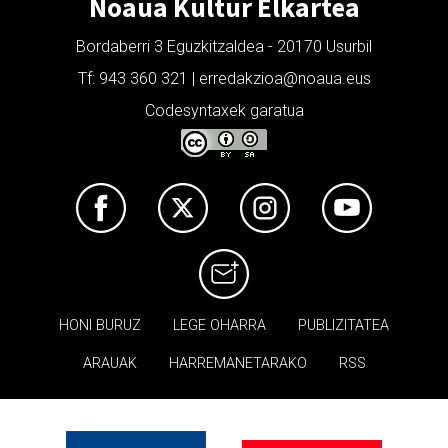
Noaua Kultur Elkartea
Bordaberri 3 Eguzkitzaldea - 20170 Usurbil
Tf: 943 360 321 | erredakzioa@noaua.eus
Codesyntaxek garatua
HONI BURUZ
LEGE OHARRA
PUBLIZITATEA
ARAUAK
HARREMANETARAKO
RSS