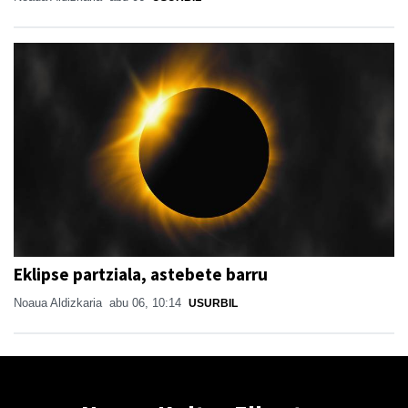
Eklipse partziala, astebete barru
Noaua Aldizkaria
abu 06, 10:14
USURBIL