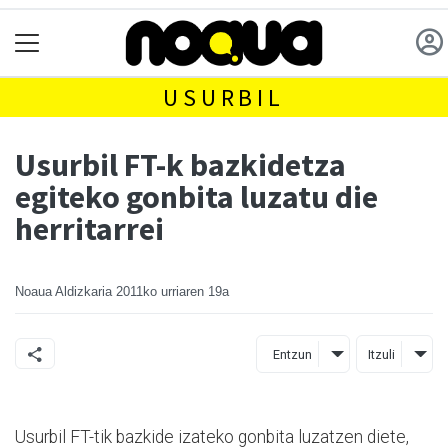
USURBIL
Usurbil FT-k bazkidetza
egiteko gonbita luzatu die
herritarrei
Noaua Aldizkaria
2011ko urriaren 19a
Entzun
Itzuli
Usurbil FT-tik bazkide izateko gonbita luzatzen diete,