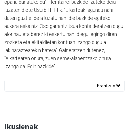
oparia banatuko du". Herritarrei bazkide izateko deia
luzaten diete Usurbil FT-tik: "Elkarteak lagundu nahi
duten guztiei deia luzatu nahi die bazkide egiteko
aukera eskainiz. Oso garrantzitsua kontsideratzen dugu
alor hau eta bereziki eskertu nahi diegu: egingo diren
zozketa eta ekitaldietan kontuan izango dugula
jakinaraztearekin batera". Gaineratzen dutenez,
"elkartearen onura, zuen seme-alabentzako onura
izango da. Egin bazkide".
Erantzun
Ikusienak