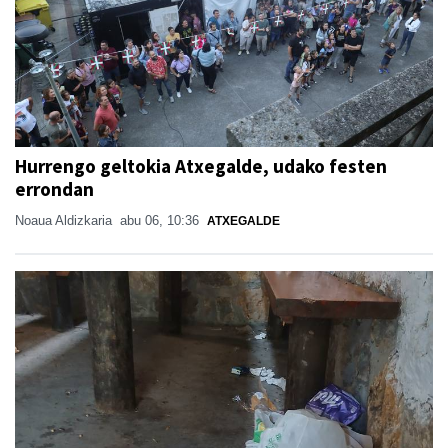
Hurrengo geltokia Atxegalde, udako festen
errondan
Noaua Aldizkaria
abu 06, 10:36
ATXEGALDE