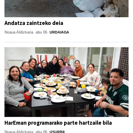
Andatza zaintzeko deia
Noaua Aldizkaria
abu 06
URDAIAGA
HarEman programarako parte hartzaile bila
Noaua Aldizkaria
abu 06
USURBIL