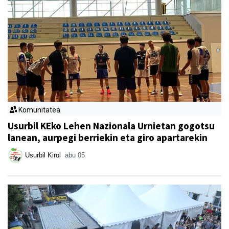
Komunitatea
Usurbil KEko Lehen Nazionala Urnietan gogotsu
lanean, aurpegi berriekin eta giro apartarekin
Usurbil Kirol
abu 05