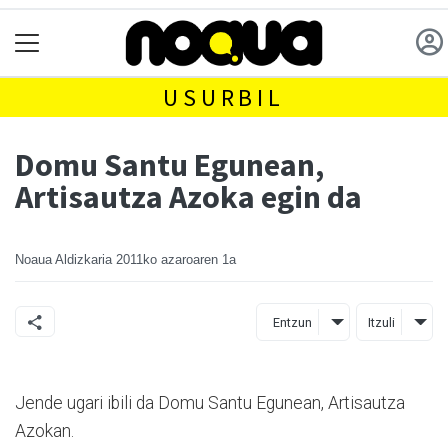
USURBIL
Domu Santu Egunean,
Artisautza Azoka egin da
Noaua Aldizkaria
2011ko azaroaren 1a
Entzun
Itzuli
Jende ugari ibili da Domu Santu Egunean, Artisautza
Azokan.