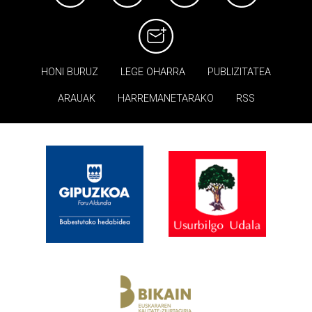
HONI BURUZ
LEGE OHARRA
PUBLIZITATEA
ARAUAK
HARREMANETARAKO
RSS