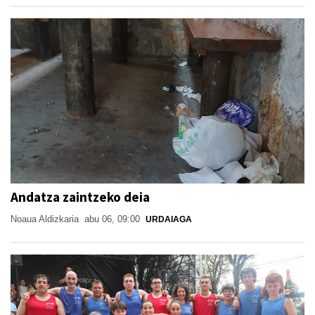
Andatza zaintzeko deia
Noaua Aldizkaria
abu 06, 09:00
URDAIAGA