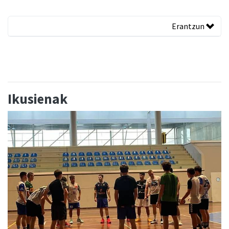
Erantzun
Ikusienak