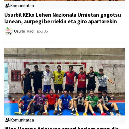
Komunitatea
Usurbil KEko Lehen Nazionala Urnietan gogotsu
lanean, aurpegi berriekin eta giro apartarekin
Usurbil Kirol
abu 05
Komunitatea
Iñigo Moreno Azkueren aroari hasiera eman dio