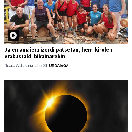
Jaien amaiera izerdi patsetan, herri kirolen
erakustaldi bikainarekin
Noaua Aldizkaria
abu 03
URDAIAGA