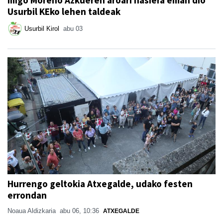
Usurbil KEko lehen taldeak
Usurbil Kirol
abu 03
Hurrengo geltokia Atxegalde, udako festen
errondan
Noaua Aldizkaria
abu 06, 10:36
ATXEGALDE