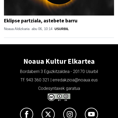
Eklipse partziala, astebete barru
Noaua Aldizkaria
abu 06, 10:14
USURBIL
Noaua Kultur Elkartea
Bordaberri 3 Eguzkitzaldea - 20170 Usurbil
Tf: 943 360 321 | erredakzioa@noaua.eus
Codesyntaxek garatua